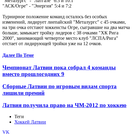
"Металургс" - "Латгале" 6:3 и 10:1
"АСК/Огре" - "Энергия" 5:4 и 7:2
Турнирное положение команд осталось без особых
изменений, лидирует лиепайский "Металургс" с 45 очками,
на три очка отстают хоккеисты Огре, сыгравшие на два матча
больше, замыкает тройку лидеров с 38 очками "ХК Рига
2000", занимающий четвертое место клуб "ЛСПА/Рига"
отстает от лидирующей тройки уже на 12 очков.
Далее По Теме
Чемпионат Латвии пока собрал 4 команды
вместо прошлогодних 9
Сборные Латвии по игровым видам спорта
лишили премий
Латвия получила право на ЧМ-2012 по хоккею
Теги
Хоккей Латвии
VK