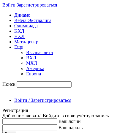
Войти
Зарегиcтрироваться
Динамо
Betera-Экстралига
Олимпиада
КХЛ
НХЛ
Матч-центр
Еще
Высшая лига
ВХЛ
МХЛ
Америка
Европа
Поиск
Войти / Зарегистрироваться
Регистрация
Добро пожаловать! Войдите в свою учётную запись
Ваш логин
Ваш пароль