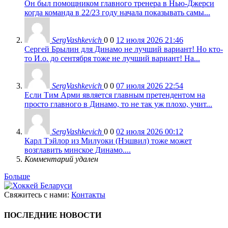
Он был помощником главного тренера в Нью-Джерси
когда команда в 22/23 году начала показывать самы...
SergVashkevich
0
0
12 июля 2026 21:46
Сергей Брылин для Динамо не лучший вариант! Но кто-
то И.о. до сентября тоже не лучший вариант! На...
SergVashkevich
0
0
07 июля 2026 22:54
Если Тим Арми является главным претендентом на
просто главного в Динамо, то не так уж плохо, учит...
SergVashkevich
0
0
02 июля 2026 00:12
Карл Тэйлор из Милуоки (Нэшвил) тоже может
возглавить минское Динамо....
Комментарий удален
Больше
Свяжитесь с нами:
Контакты
ПОСЛЕДНИЕ НОВОСТИ