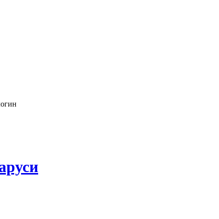
логин
аруси