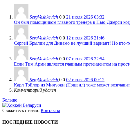
SergVashkevich
0
0
21 июля 2026 03:32
Он был помощником главного тренера в Нью-Джерси когда
SergVashkevich
0
0
12 июля 2026 21:46
Сергей Брылин для Динамо не лучший вариант! Но кто-то 
SergVashkevich
0
0
07 июля 2026 22:54
Если Тим Арми является главным претендентом на просто 
SergVashkevich
0
0
02 июля 2026 00:12
Карл Тэйлор из Милуоки (Нэшвил) тоже может возглавить
Комментарий удален
Больше
Свяжитесь с нами:
Контакты
ПОСЛЕДНИЕ НОВОСТИ