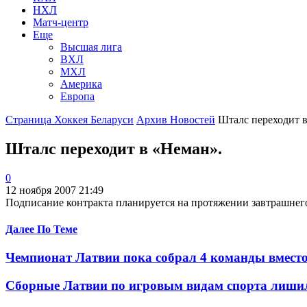
НХЛ
Матч-центр
Еще
Высшая лига
ВХЛ
МХЛ
Америка
Европа
Страница Хоккея Беларуси
Архив Новостей
Шталс переходит 
Шталс переходит в «Неман».
0
12 ноября 2007 21:49
Подписание контракта планируется на протяжении завтрашнего
Далее По Теме
Чемпионат Латвии пока собрал 4 команды вмест
Сборные Латвии по игровым видам спорта лиши