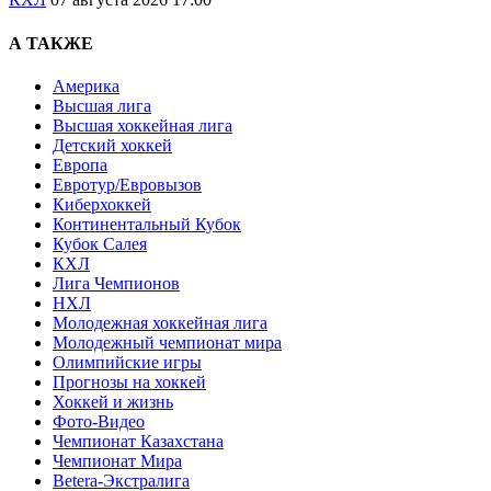
А ТАКЖЕ
Америка
Высшая лига
Высшая хоккейная лига
Детский хоккей
Европа
Евротур/Евровызов
Киберхоккей
Континентальный Кубок
Кубок Салея
КХЛ
Лига Чемпионов
НХЛ
Молодежная хоккейная лига
Молодежный чемпионат мира
Олимпийские игры
Прогнозы на хоккей
Хоккей и жизнь
Фото-Видео
Чемпионат Казахстана
Чемпионат Мира
Betera-Экстралига