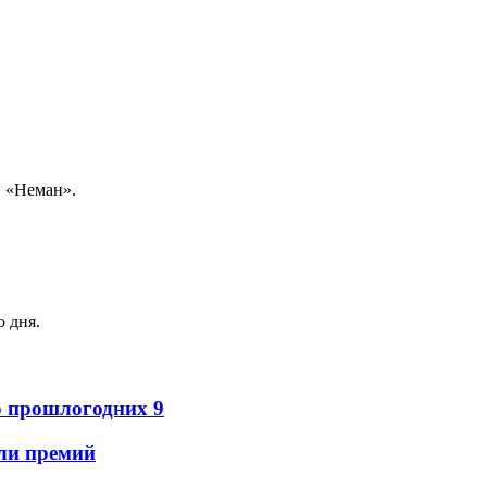
в «Неман».
 дня.
о прошлогодних 9
ли премий