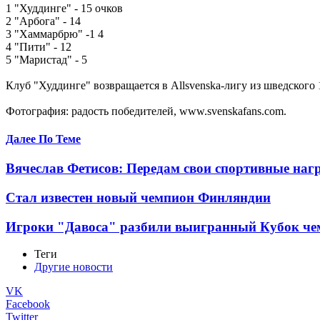
1 "Худдинге" - 15 очков
2 "Арбога" - 14
3 "Хаммарбрю" -1 4
4 "Пити" - 12
5 "Маристад" - 5
Клуб "Худдинге" возвращается в Allsvenska-лигу из шведского
Фотография: радость победителей, www.svenskafans.com.
Далее По Теме
Вячеслав Фетисов: Передам свои спортивные наг
Стал известен новый чемпион Финляндии
Игроки "Давоса" разбили выигранный Кубок че
Теги
Другие новости
VK
Facebook
Twitter