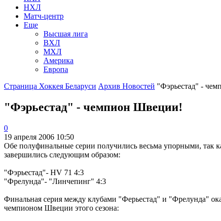
НХЛ
Матч-центр
Еще
Высшая лига
ВХЛ
МХЛ
Америка
Европа
Страница Хоккея Беларуси
Архив Новостей
"Фэрьестад" - че
"Фэрьестад" - чемпион Швеции!
0
19 апреля 2006 10:50
Обе полуфинальные серии получились весьма упорными, так ка
завершились следующим образом:
"Фэрьестад"- HV 71 4:3
"Фрелунда"- "Линчепинг" 4:3
Финальная серия между клубами "Ферьестад" и "Фрелунда" оказ
чемпионом Швеции этого сезона: