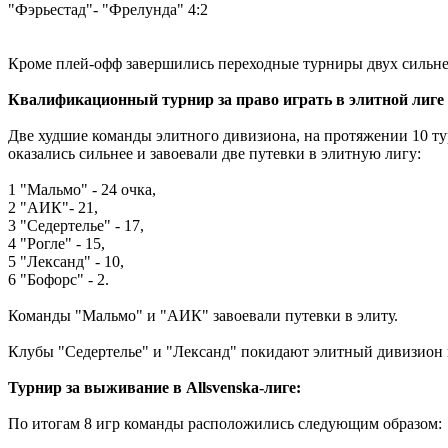
"Фэрьестад"- "Фрелунда" 4:2
Кроме плей-офф завершились переходные турниры двух сильн
Квалификационный турнир за право играть в элитной лиге 
Две худшие команды элитного дивизиона, на протяжении 10 тур
оказались сильнее и завоевали две путевки в элитную лигу:
1 "Мальмо" - 24 очка,
2 "АИК"- 21,
3 "Седертелье" - 17,
4 "Рогле" - 15,
5 "Лександ" - 10,
6 "Бофорс" - 2.
Команды "Мальмо" и "АИК" завоевали путевки в элиту.
Клубы "Седертелье" и "Лександ" покидают элитный дивизион и 
Турнир за выживание в Allsvenska-лиге:
По итогам 8 игр команды расположились следующим образом: