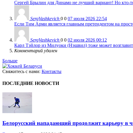
Сергей Брылин для Динамо не лучший вариант! Но кто-то 
SergVashkevich
0
0
07 июля 2026 22:54
Если Тим Арми является главным претендентом на просто 
SergVashkevich
0
0
02 июля 2026 00:12
Карл Тэйлор из Милуоки (Нэшвил) тоже может возглавить
Комментарий удален
Больше
Свяжитесь с нами:
Контакты
ПОСЛЕДНИЕ НОВОСТИ
Белорусский нападающий продолжит карьеру в 