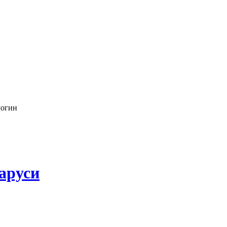
логин
аруси