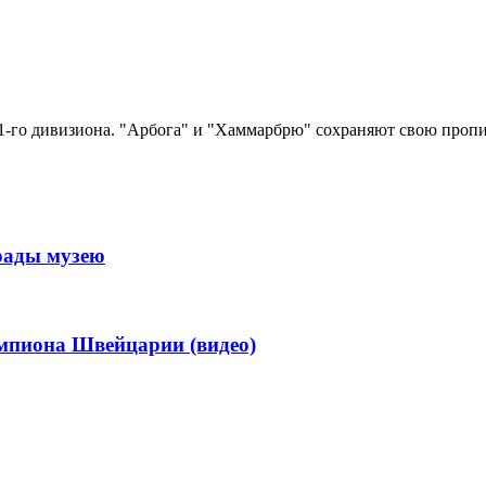
 1-го дивизиона. "Арбога" и "Хаммарбрю" сохраняют свою пропис
рады музею
мпиона Швейцарии (видео)