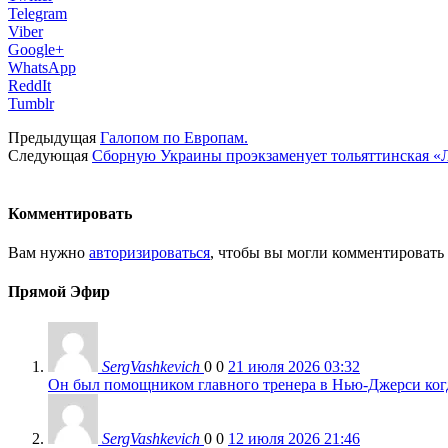
Telegram
Viber
Google+
WhatsApp
ReddIt
Tumblr
Предыдущая
Галопом по Европам.
Следующая
Сборную Украины проэкзаменует тольяттинская «Л
Комментировать
Вам нужно
авторизироваться
, чтобы вы могли комментировать
Прямой Эфир
SergVashkevich
0
0
21 июля 2026 03:32
Он был помощником главного тренера в Нью-Джерси когда
SergVashkevich
0
0
12 июля 2026 21:46