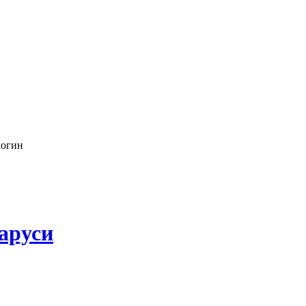
логин
аруси