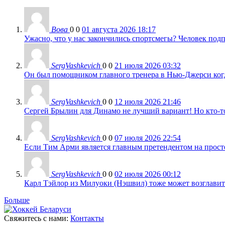
Вова
0
0
01 августа 2026 18:17
Ужасно, что у нас закончились спортсмегы? Человек подп
SergVashkevich
0
0
21 июля 2026 03:32
Он был помощником главного тренера в Нью-Джерси когда
SergVashkevich
0
0
12 июля 2026 21:46
Сергей Брылин для Динамо не лучший вариант! Но кто-то 
SergVashkevich
0
0
07 июля 2026 22:54
Если Тим Арми является главным претендентом на просто 
SergVashkevich
0
0
02 июля 2026 00:12
Карл Тэйлор из Милуоки (Нэшвил) тоже может возглавить
Больше
Свяжитесь с нами:
Контакты