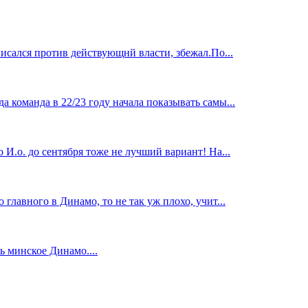
исался против действующнй власти, збежал.По...
 команда в 22/23 году начала показывать самы...
И.о. до сентября тоже не лучший вариант! На...
главного в Динамо, то не так уж плохо, учит...
 минское Динамо....