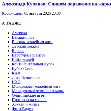
Александр Кулаков: Спишем поражение на жарк
Кубок Салея
05 августа 2026 23:08
А ТАКЖЕ
Америка
Высшая лига
Высшая хоккейная лига
Детский хоккей
Европа
Евротур/Евровызов
Киберхоккей
Континентальный Кубок
Кубок Салея
КХЛ
Лига Чемпионов
НХЛ
Молодежная хоккейная лига
Молодежный чемпионат мира
Олимпийские игры
Прогнозы на хоккей
Хоккей и жизнь
Фото-Видео