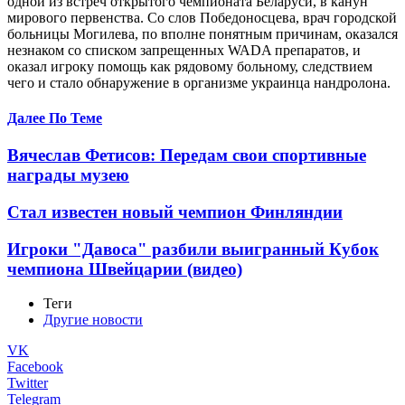
одной из встреч открытого чемпионата Беларуси, в канун
мирового первенства. Со слов Победоносцева, врач городской
больницы Могилева, по вполне понятным причинам, оказался
незнаком со списком запрещенных WADA препаратов, и
оказал игроку помощь как рядовому больному, следствием
чего и стало обнаружение в организме украинца нандролона.
Далее По Теме
Вячеслав Фетисов: Передам свои спортивные
награды музею
Стал известен новый чемпион Финляндии
Игроки "Давоса" разбили выигранный Кубок
чемпиона Швейцарии (видео)
Теги
Другие новости
VK
Facebook
Twitter
Telegram