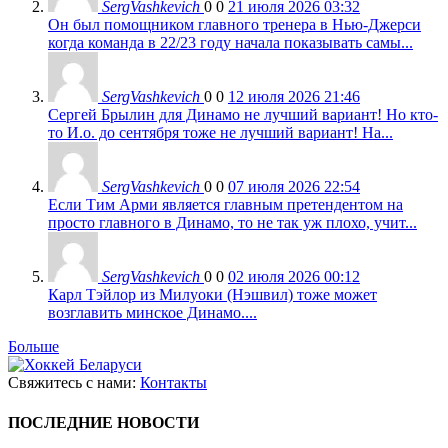
SergVashkevich
0
0
21 июля 2026 03:32
Он был помощником главного тренера в Нью-Джерси
когда команда в 22/23 году начала показывать самы...
SergVashkevich
0
0
12 июля 2026 21:46
Сергей Брылин для Динамо не лучший вариант! Но кто-
то И.о. до сентября тоже не лучший вариант! На...
SergVashkevich
0
0
07 июля 2026 22:54
Если Тим Арми является главным претендентом на
просто главного в Динамо, то не так уж плохо, учит...
SergVashkevich
0
0
02 июля 2026 00:12
Карл Тэйлор из Милуоки (Нэшвил) тоже может
возглавить минское Динамо....
Больше
Свяжитесь с нами:
Контакты
ПОСЛЕДНИЕ НОВОСТИ