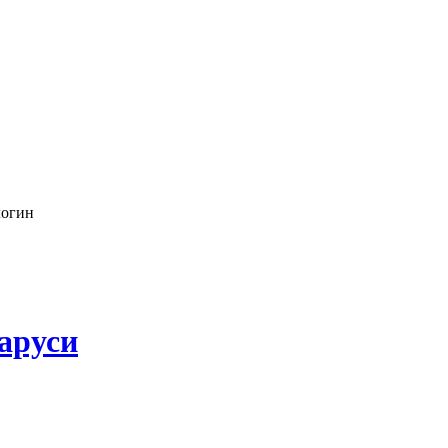
логин
аруси