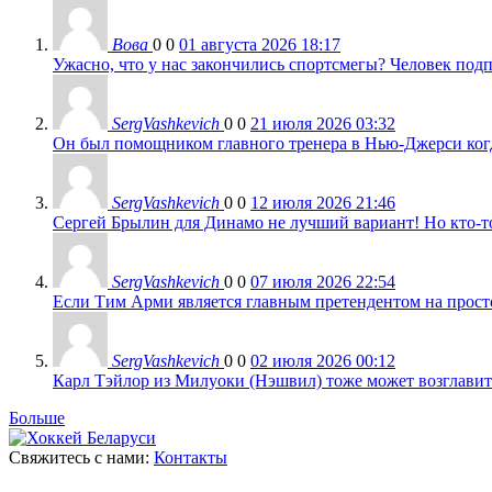
Вова
0
0
01 августа 2026 18:17
Ужасно, что у нас закончились спортсмегы? Человек подп
SergVashkevich
0
0
21 июля 2026 03:32
Он был помощником главного тренера в Нью-Джерси когда
SergVashkevich
0
0
12 июля 2026 21:46
Сергей Брылин для Динамо не лучший вариант! Но кто-то 
SergVashkevich
0
0
07 июля 2026 22:54
Если Тим Арми является главным претендентом на просто 
SergVashkevich
0
0
02 июля 2026 00:12
Карл Тэйлор из Милуоки (Нэшвил) тоже может возглавить
Больше
Свяжитесь с нами:
Контакты