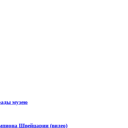
рады музею
мпиона Швейцарии (видео)