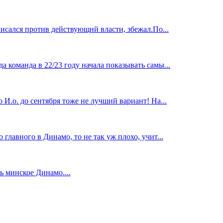
исался против действующнй власти, збежал.По...
 команда в 22/23 году начала показывать самы...
И.о. до сентября тоже не лучший вариант! На...
главного в Динамо, то не так уж плохо, учит...
 минское Динамо....