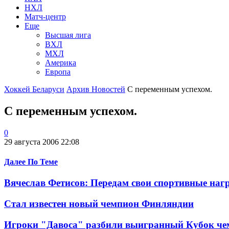
НХЛ
Матч-центр
Еще
Высшая лига
ВХЛ
МХЛ
Америка
Европа
Хоккей Беларуси
Архив Новостей
С переменным успехом.
С переменным успехом.
0
29 августа 2006 22:08
Далее По Теме
Вячеслав Фетисов: Передам свои спортивные наг
Стал известен новый чемпион Финляндии
Игроки "Давоса" разбили выигранный Кубок че