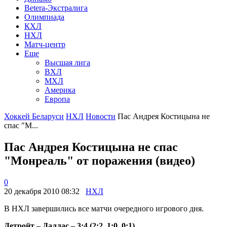
Betera-Экстралига
Олимпиада
КХЛ
НХЛ
Матч-центр
Еще
Высшая лига
ВХЛ
МХЛ
Америка
Европа
Хоккей Беларуси
НХЛ
Новости
Пас Андрея Костицына не
спас "М...
Пас Андрея Костицына не спас
"Монреаль" от поражения (видео)
0
20 декабря 2010 08:32
НХЛ
В НХЛ завершились все матчи очередного игрового дня.
Детройт – Даллас – 3:4 (2:2, 1:0, 0:1)