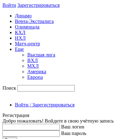
Войти
Зарегиcтрироваться
Динамо
Betera-Экстралига
Олимпиада
КХЛ
НХЛ
Матч-центр
Еще
Высшая лига
ВХЛ
МХЛ
Америка
Европа
Поиск
Войти / Зарегистрироваться
Регистрация
Добро пожаловать! Войдите в свою учётную запись
Ваш логин
Ваш пароль