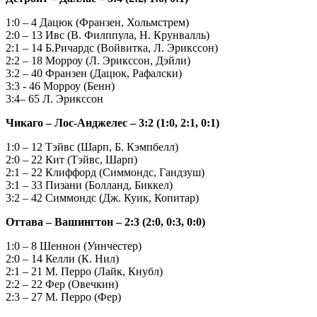
1:0 – 4 Дацюк (Франзен, Хольмстрем)
2:0 – 13 Ивс (В. Филппула, Н. Крунвалль)
2:1 – 14 Б.Ричардс (Войвитка, Л. Эрикссон)
2:2 – 18 Морроу (Л. Эрикссон, Дэйли)
3:2 – 40 Франзен (Дацюк, Рафалски)
3:3 - 46 Морроу (Бенн)
3:4– 65 Л. Эрикссон
Чикаго – Лос-Анджелес – 3:2 (1:0, 2:1, 0:1)
1:0 – 12 Тэйвс (Шарп, Б. Кэмпбелл)
2:0 – 22 Кит (Тэйвс, Шарп)
2:1 – 22 Клиффорд (Симмондс, Гандзуш)
3:1 – 33 Пизани (Болланд, Биккел)
3:2 – 42 Симмондс (Дж. Куик, Копитар)
Оттава – Вашингтон – 2:3 (2:0, 0:3, 0:0)
1:0 – 8 Шеннон (Уинчестер)
2:0 – 14 Келли (К. Нил)
2:1 – 21 М. Перро (Лайк, Кнубл)
2:2 – 22 Фер (Овечкин)
2:3 – 27 М. Перро (Фер)