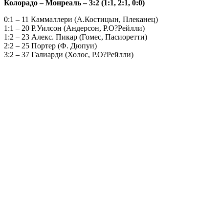
Колорадо – Монреаль – 3:2 (1:1, 2:1, 0:0)
0:1 – 11 Каммаллери (А.Костицын, Плеканец)
1:1 – 20 Р.Уилсон (Андерсон, Р.О?Рейлли)
1:2 – 23 Алекс. Пикар (Гомес, Пасиоретти)
2:2 – 25 Портер (Ф. Дюпуи)
3:2 – 37 Галиарди (Холос, Р.О?Рейлли)