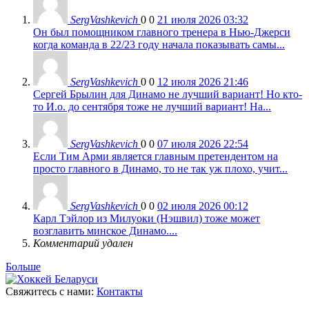
SergVashkevich
0
0
21 июля 2026 03:32
Он был помощником главного тренера в Нью-Джерси
когда команда в 22/23 году начала показывать самы...
SergVashkevich
0
0
12 июля 2026 21:46
Сергей Брылин для Динамо не лучший вариант! Но кто-
то И.о. до сентября тоже не лучший вариант! На...
SergVashkevich
0
0
07 июля 2026 22:54
Если Тим Арми является главным претендентом на
просто главного в Динамо, то не так уж плохо, учит...
SergVashkevich
0
0
02 июля 2026 00:12
Карл Тэйлор из Милуоки (Нэшвил) тоже может
возглавить минское Динамо....
Комментарий удален
Больше
Свяжитесь с нами:
Контакты