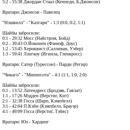
5:2 - 55:38 Джордан Стаал (Кеннеди, Б.Джонсон)
Вратари: Джонсон - Павелец
"Нэшвилл" - "Калгари" - 1:3 (0:0, 0:2, 1:1)
Шайбы забросили:
0:1 - 29:32 Мосс (Найстром, Бойд)
0:2 - 39:43 О.Йокинен (Фанюф, Доус)
1:2 - 53:45 Хернквист (Салливан, Уэбер)
1:3 - 59:41 Лэнгкоу (Игинла, Гленкросс)
Вратари: Сатер (Турессон) - Парди (Регир)
"Чикаго" - "Миннесота" - 4:1 (1:1, 1:0, 2:0)
Шайбы забросили:
0:1 - 13:52 Латендресс (Бродзяк, Гавлат)
1:1 - 17:26 Мэдден (Верстиг, Кит)
2:1 - 32:38 Госса (Шарп, Кэмпбелл)
3:1 - 42:04 П.Кэйн (Кэмпбелл, Брауэр)
4:1 - 49:09 Госса (Верстиг, Тэйвс)
Вратари: Юэ - Хардинг