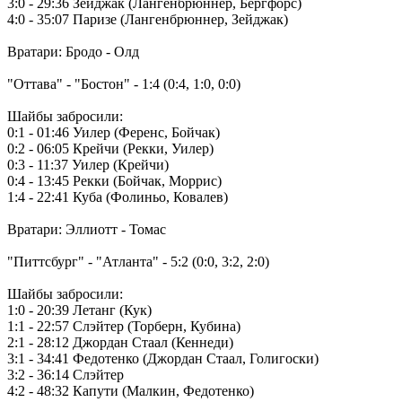
3:0 - 29:36 Зейджак (Лангенбрюннер, Бергфорс)
4:0 - 35:07 Паризе (Лангенбрюннер, Зейджак)
Вратари: Бродо - Олд
"Оттава" - "Бостон" - 1:4 (0:4, 1:0, 0:0)
Шайбы забросили:
0:1 - 01:46 Уилер (Ференс, Бойчак)
0:2 - 06:05 Крейчи (Рекки, Уилер)
0:3 - 11:37 Уилер (Крейчи)
0:4 - 13:45 Рекки (Бойчак, Моррис)
1:4 - 22:41 Куба (Фолиньо, Ковалев)
Вратари: Эллиотт - Томас
"Питтсбург" - "Атланта" - 5:2 (0:0, 3:2, 2:0)
Шайбы забросили:
1:0 - 20:39 Летанг (Кук)
1:1 - 22:57 Слэйтер (Торберн, Кубина)
2:1 - 28:12 Джордан Стаал (Кеннеди)
3:1 - 34:41 Федотенко (Джордан Стаал, Голигоски)
3:2 - 36:14 Слэйтер
4:2 - 48:32 Капути (Малкин, Федотенко)