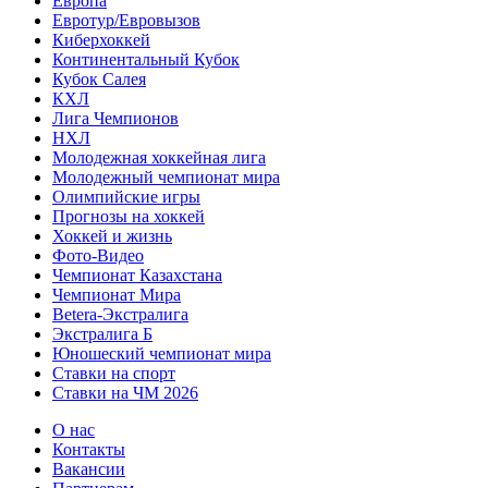
Европа
Евротур/Евровызов
Киберхоккей
Континентальный Кубок
Кубок Салея
КХЛ
Лига Чемпионов
НХЛ
Молодежная хоккейная лига
Молодежный чемпионат мира
Олимпийские игры
Прогнозы на хоккей
Хоккей и жизнь
Фото-Видео
Чемпионат Казахстана
Чемпионат Мира
Betera-Экстралига
Экстралига Б
Юношеский чемпионат мира
Ставки на спорт
Ставки на ЧМ 2026
О нас
Контакты
Вакансии