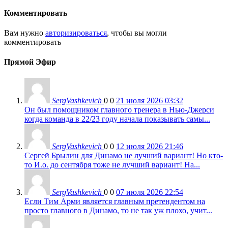
Комментировать
Вам нужно
авторизироваться
, чтобы вы могли
комментировать
Прямой Эфир
SergVashkevich
0
0
21 июля 2026 03:32
Он был помощником главного тренера в Нью-Джерси
когда команда в 22/23 году начала показывать самы...
SergVashkevich
0
0
12 июля 2026 21:46
Сергей Брылин для Динамо не лучший вариант! Но кто-
то И.о. до сентября тоже не лучший вариант! На...
SergVashkevich
0
0
07 июля 2026 22:54
Если Тим Арми является главным претендентом на
просто главного в Динамо, то не так уж плохо, учит...