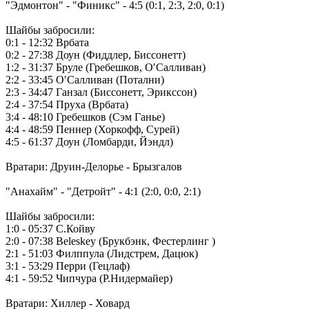
"Эдмонтон" - "Финикс" - 4:5 (0:1, 2:3, 2:0, 0:1)
Шайбы забросили:
0:1 - 12:32 Врбата
0:2 - 27:38 Доун (Фиддлер, Биссонетт)
1:2 - 31:37 Бруле (Гребешков, О′Салливан)
2:2 - 33:45 О′Салливан (Потални)
2:3 - 34:47 Ганзал (Биссонетт, Эрикссон)
2:4 - 37:54 Пруха (Врбата)
3:4 - 48:10 Гребешков (Сэм Ганье)
4:4 - 48:59 Пеннер (Хоркофф, Сурей)
4:5 - 61:37 Доун (Ломбарди, Йэндл)
Вратари: Друин-Делорье - Брызгалов
"Анахайм" - "Детройт" - 4:1 (2:0, 0:0, 2:1)
Шайбы забросили:
1:0 - 05:37 С.Койву
2:0 - 07:38 Beleskey (Брукбэнк, Фестерлинг )
2:1 - 51:03 Филппула (Лидстрем, Дацюк)
3:1 - 53:29 Перри (Гецлаф)
4:1 - 59:52 Чипчура (Р.Нидермайер)
Вратари: Хиллер - Ховард