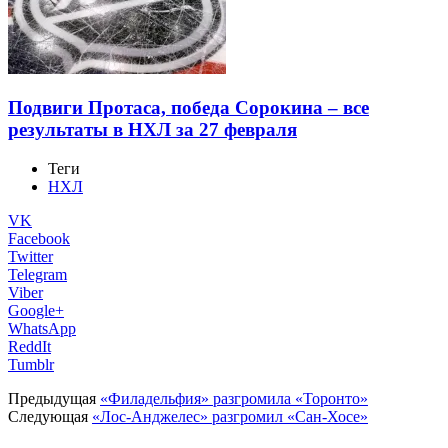
Подвиги Протаса, победа Сорокина – все
результаты в НХЛ за 27 февраля
Теги
НХЛ
VK
Facebook
Twitter
Telegram
Viber
Google+
WhatsApp
ReddIt
Tumblr
Предыдущая
«Филадельфия» разгромила «Торонто»
Следующая
«Лос-Анджелес» разгромил «Сан-Хосе»