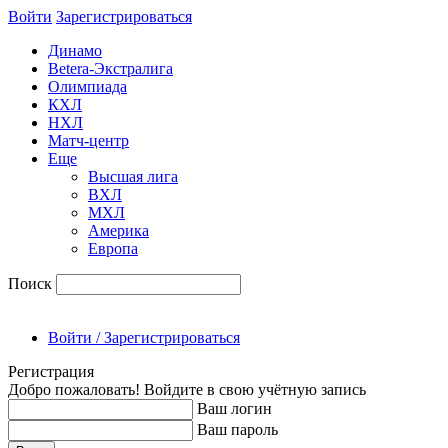
Войти
Зарегиcтрироваться
Динамо
Betera-Экстралига
Олимпиада
КХЛ
НХЛ
Матч-центр
Еще
Высшая лига
ВХЛ
МХЛ
Америка
Европа
Поиск
Войти / Зарегистрироваться
Регистрация
Добро пожаловать! Войдите в свою учётную запись
Ваш логин
Ваш пароль