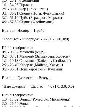
1:0 - 25:14 Флейшманн
1:1 - 34:03 Горджес
2:1 - 35:45 Фер (Лэйч, Грин)
3:1 - 36:21 Сёмин (Поти, Флейшманн)
3:2 - 51:10 Пуйо (Бержерон, Марков)
4:2 - 57:58 Сёмин (Флейшманн)
Вратари: Нювирт - Прайс
"Торонто" - "Флорида" - 3:2 (1:2, 2:0, 0:0)
Шайбы забросили:
0:1 - 05:32 Маккейб (Мур)
0:2 - 08:31 Маккейб (Зайденберг, Хортон)
1:2 - 10:13 Стемпняк (Каберле, Стэйджан)
2:2 - 23:49 Каберле (Майерс, Хагман)
3:2 - 36:51 Поникаровский (Кулёмин)
Вратари: Густавссон - Вокоун
"Нью-Джерси" - "Даллас" - 4:0 (1:0, 3:0, 0:0)
Шайбы забросили:
1:0 - 18:02 Элиаш (Рольстон, Макаммонд)
2:0 - 26:59 Элиаш