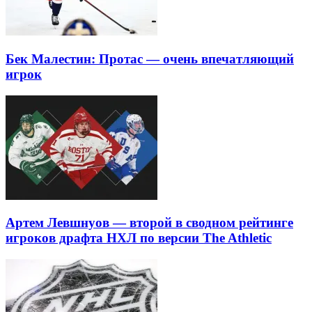
Бек Малестин: Протас — очень впечатляющий
игрок
Артем Левшнуов — второй в сводном рейтинге
игроков драфта НХЛ по версии The Athletic