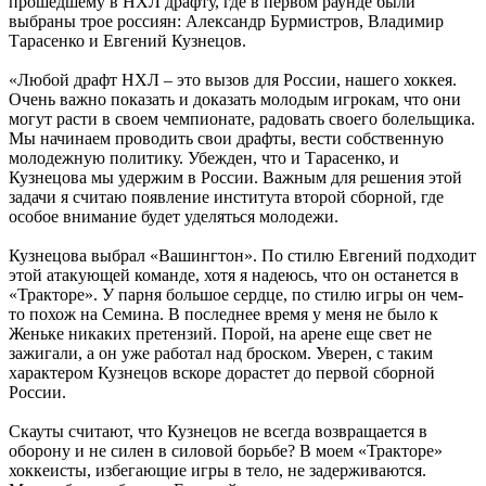
прошедшему в НХЛ драфту, где в первом раунде были
выбраны трое россиян: Александр Бурмистров, Владимир
Тарасенко и Евгений Кузнецов.
«Любой драфт НХЛ – это вызов для России, нашего хоккея.
Очень важно показать и доказать молодым игрокам, что они
могут расти в своем чемпионате, радовать своего болельщика.
Мы начинаем проводить свои драфты, вести собственную
молодежную политику. Убежден, что и Тарасенко, и
Кузнецова мы удержим в России. Важным для решения этой
задачи я считаю появление института второй сборной, где
особое внимание будет уделяться молодежи.
Кузнецова выбрал «Вашингтон». По стилю Евгений подходит
этой атакующей команде, хотя я надеюсь, что он останется в
«Тракторе». У парня большое сердце, по стилю игры он чем-
то похож на Семина. В последнее время у меня не было к
Женьке никаких претензий. Порой, на арене еще свет не
зажигали, а он уже работал над броском. Уверен, с таким
характером Кузнецов вскоре дорастет до первой сборной
России.
Скауты считают, что Кузнецов не всегда возвращается в
оборону и не силен в силовой борьбе? В моем «Тракторе»
хоккеисты, избегающие игры в тело, не задерживаются.