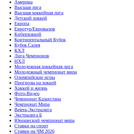
Америка
Высшая лига
Высшая хоккейная лига
Детский хоккей
Европа
Евротур/Евровызов
Киберхоккей
Континентальный Кубок
Кубок Салея
КХЛ
Лига Чемпионов
НХЛ
Молодежная хоккейная лига
Молодежный чемпионат мира
Олимпийские игры
Прогнозы на хоккей
Хоккей и жизнь
Фото-Видео
Чемпионат Казахстана
Чемпионат Мира
Betera-Экстралига
Экстралига Б
Юношеский чемпионат мира
Ставки на спорт
Ставки на ЧМ 2026