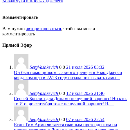
Ковальчука в «Лос-Анджелес»
Комментировать
Вам нужно
авторизироваться
, чтобы вы могли
комментировать
Прямой Эфир
SergVashkevich
0
0
21 июля 2026 03:32
Он был помощником главного тренера в Нью-Джерси
когда команда в 22/23 году начала показывать самы...
SergVashkevich
0
0
12 июля 2026 21:46
Сергей Брылин для Динамо не лучший вариант! Но кто-
то И.о. до сентября тоже не лучший вариант! На...
SergVashkevich
0
0
07 июля 2026 22:54
Если Тим Арми является главным претендентом на
просто главного в Динамо, то не так уж плохо, учит...