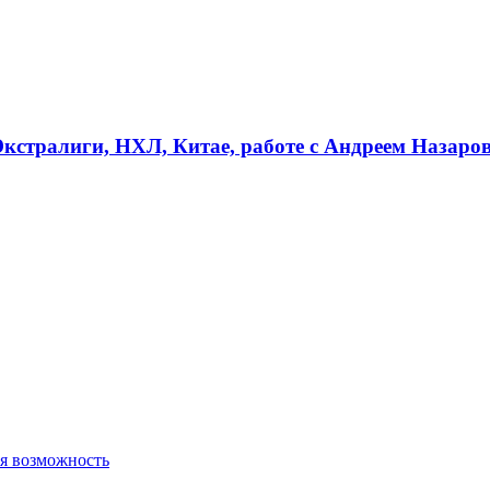
Экстралиги, НХЛ, Китае, работе с Андреем Назаро
ая возможность