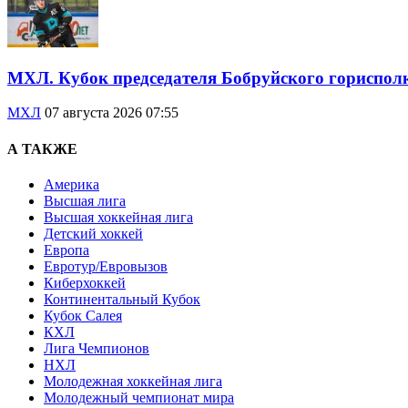
МХЛ. Кубок председателя Бобруйского гориспол
МХЛ
07 августа 2026 07:55
А ТАКЖЕ
Америка
Высшая лига
Высшая хоккейная лига
Детский хоккей
Европа
Евротур/Евровызов
Киберхоккей
Континентальный Кубок
Кубок Салея
КХЛ
Лига Чемпионов
НХЛ
Молодежная хоккейная лига
Молодежный чемпионат мира