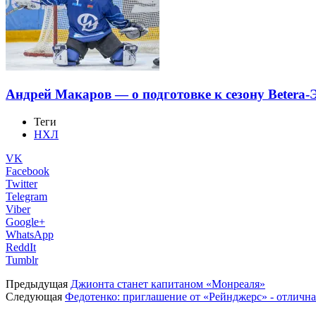
Андрей Макаров — о подготовке к сезону Betera-
Теги
НХЛ
VK
Facebook
Twitter
Telegram
Viber
Google+
WhatsApp
ReddIt
Tumblr
Предыдущая
Джионта станет капитаном «Монреаля»
Следующая
Федотенко: приглашение от «Рейнджерс» - отличн