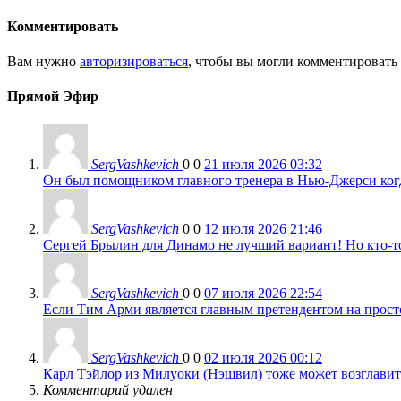
Комментировать
Вам нужно
авторизироваться
, чтобы вы могли комментировать
Прямой Эфир
SergVashkevich
0
0
21 июля 2026 03:32
Он был помощником главного тренера в Нью-Джерси когда
SergVashkevich
0
0
12 июля 2026 21:46
Сергей Брылин для Динамо не лучший вариант! Но кто-то 
SergVashkevich
0
0
07 июля 2026 22:54
Если Тим Арми является главным претендентом на просто 
SergVashkevich
0
0
02 июля 2026 00:12
Карл Тэйлор из Милуоки (Нэшвил) тоже может возглавить
Комментарий удален