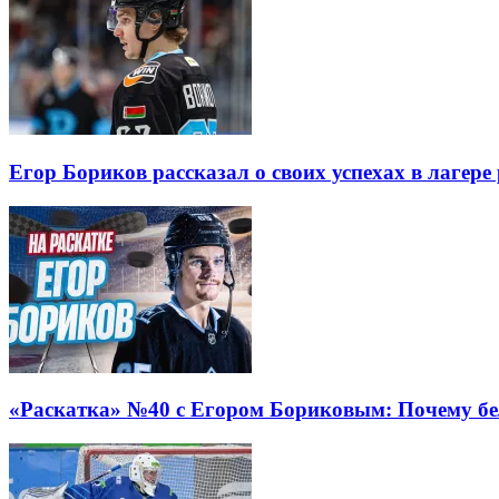
Егор Бориков рассказал о своих успехах в лагер
«Раскатка» №40 с Егором Бориковым: Почему бел