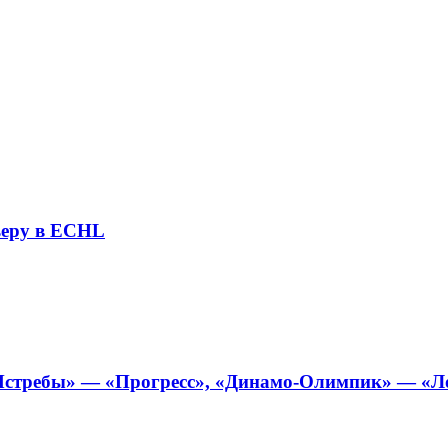
ьеру в ECHL
стребы» — «Прогресс», «Динамо-Олимпик» — «Локо