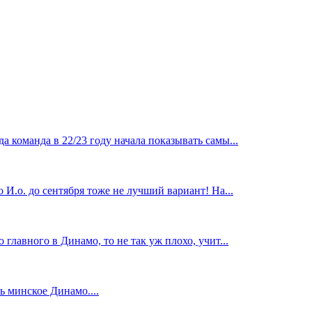
 команда в 22/23 году начала показывать самы...
И.о. до сентября тоже не лучший вариант! На...
главного в Динамо, то не так уж плохо, учит...
 минское Динамо....