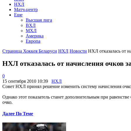
НХЛ
Матч-центр
Еще
Высшая лига
ВХЛ
МХЛ
Америка
Европа
Страница Хоккея Беларуси
НХЛ
Новости
НХЛ отказалась от на
НХЛ отказалась от начисления очков за
0
15 сентября 2010 10:39
НХЛ
Совет НХЛ принял решение изменить систему начисления очков:
Однако этот показатель станет дополнительным при равенстве
очко.
Далее По Теме