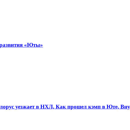
е развития «Юты»
орус уезжает в НХЛ, Как прошел кэмп в Юте, Внут