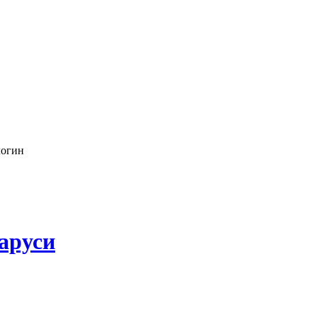
логин
аруси