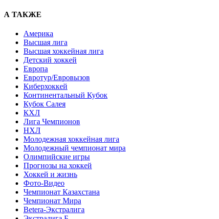
А ТАКЖЕ
Америка
Высшая лига
Высшая хоккейная лига
Детский хоккей
Европа
Евротур/Евровызов
Киберхоккей
Континентальный Кубок
Кубок Салея
КХЛ
Лига Чемпионов
НХЛ
Молодежная хоккейная лига
Молодежный чемпионат мира
Олимпийские игры
Прогнозы на хоккей
Хоккей и жизнь
Фото-Видео
Чемпионат Казахстана
Чемпионат Мира
Betera-Экстралига
Экстралига Б