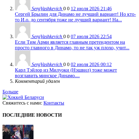
SergVashkevich
0
0
12 июля 2026 21:46
Сергей Брылин для Динамо не лучший вариант! Но кто-
то И.о. до сентября тоже не лучший вариант! На...
SergVashkevich
0
0
07 июля 2026 22:54
Если Тим Арми является главным претендентом на
просто главного в Динамо, то не так уж плохо, учит...
SergVashkevich
0
0
02 июля 2026 00:12
Карл Тэйлор из Милуоки (Нэшвил) тоже может
возглавить минское Динамо....
Комментарий удален
Больше
Свяжитесь с нами:
Контакты
ПОСЛЕДНИЕ НОВОСТИ