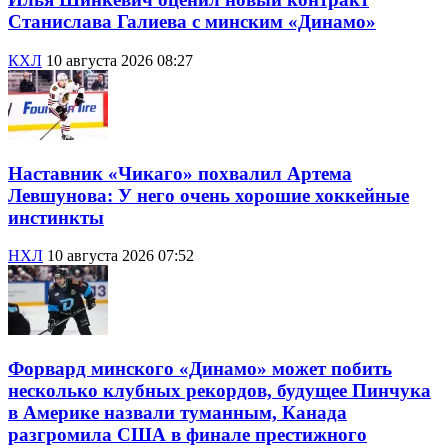
Станислава Галиева с минским «Динамо»
КХЛ
10 августа 2026 08:27
Наставник «Чикаго» похвалил Артема
Левшунова: У него очень хорошие хоккейные
инстинкты
НХЛ
10 августа 2026 07:52
Форвард минского «Динамо» может побить
несколько клубных рекордов, будущее Пинчука
в Америке назвали туманным, Канада
разгромила США в финале престижного