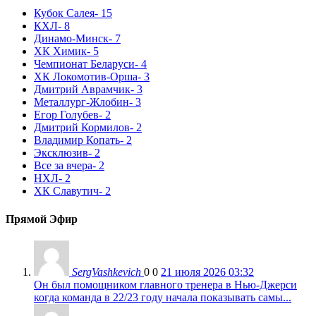
Кубок Салея
- 15
КХЛ
- 8
Динамо-Минск
- 7
ХК Химик
- 5
Чемпионат Беларуси
- 4
ХК Локомотив-Орша
- 3
Дмитрий Аврамчик
- 3
Металлург-Жлобин
- 3
Егор Голубев
- 2
Дмитрий Кормилов
- 2
Владимир Копать
- 2
Эксклюзив
- 2
Все за вчера
- 2
НХЛ
- 2
ХК Славутич
- 2
Прямой Эфир
SergVashkevich
0
0
21 июля 2026 03:32
Он был помощником главного тренера в Нью-Джерси
когда команда в 22/23 году начала показывать самы...