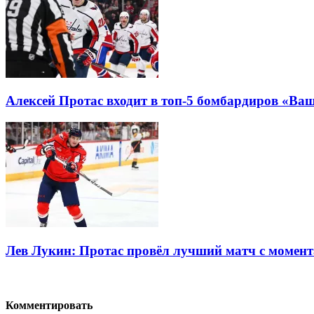
Алексей Протас входит в топ-5 бомбардиров «Ва
Лев Лукин: Протас провёл лучший матч с момент
Комментировать