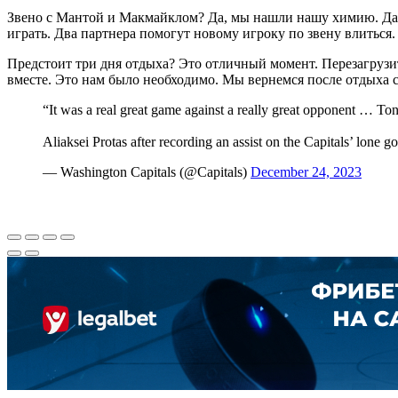
Звено с Мантой и Макмайклом? Да, мы нашли нашу химию. Даже
играть. Два партнера помогут новому игроку по звену влиться
Предстоит три дня отдыха? Это отличный момент. Перезагрузить
вместе. Это нам было необходимо. Мы вернемся после отдыха 
“It was a real great game against a really great opponent … Toni
Aliaksei Protas after recording an assist on the Capitals’ lone go
— Washington Capitals (@Capitals)
December 24, 2023