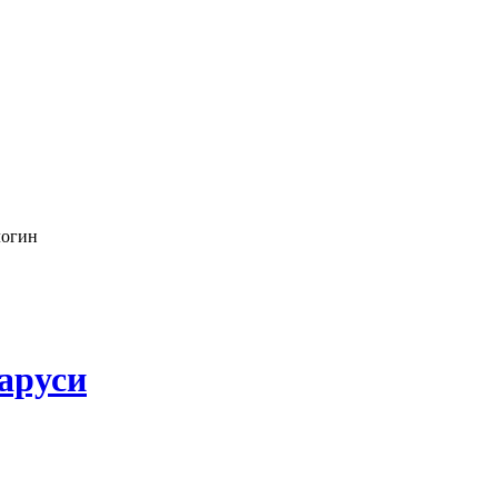
логин
аруси