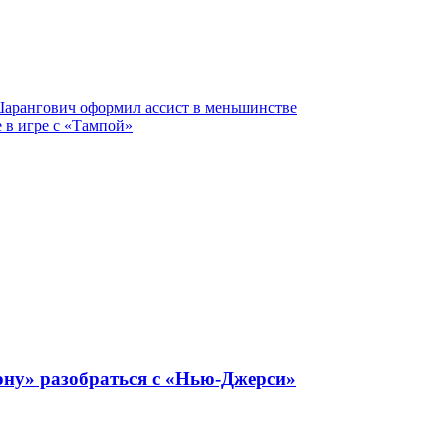
Шарангович оформил ассист в меньшинстве
е в игре с «Тампой»
ону» разобраться с «Нью-Джерси»