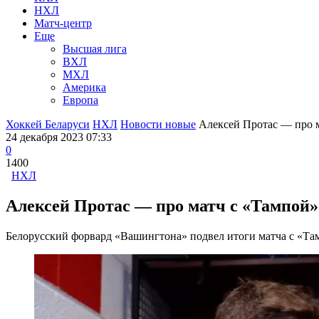
НХЛ
Матч-центр
Еще
Высшая лига
ВХЛ
МХЛ
Америка
Европа
Хоккей Беларуси
НХЛ
Новости новые
Алексей Протас — про ма
24 декабря 2023 07:33
0
1400
НХЛ
Алексей Протас — про матч с «Тампой»
Белорусский форвард «Вашингтона» подвел итоги матча с «Там