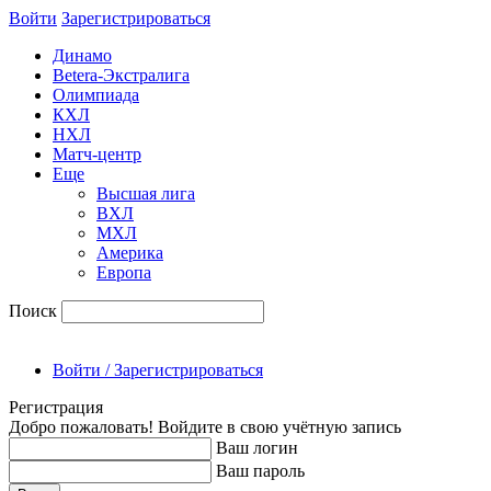
Войти
Зарегиcтрироваться
Динамо
Betera-Экстралига
Олимпиада
КХЛ
НХЛ
Матч-центр
Еще
Высшая лига
ВХЛ
МХЛ
Америка
Европа
Поиск
Войти / Зарегистрироваться
Регистрация
Добро пожаловать! Войдите в свою учётную запись
Ваш логин
Ваш пароль