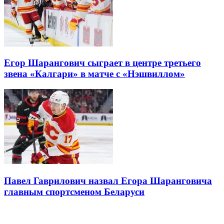
Егор Шарангович сыграет в центре третьего
звена «Калгари» в матче с «Нэшвиллом»
Павел Гаврилович назвал Егора Шаранговича
главным спортсменом Беларуси