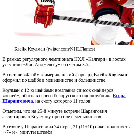
Блейк Коулман (twitter.com/NHLFlames)
В рамках регулярного чемпионата НХЛ «Калгари» в гостях
уступили «Лос-Анджелесу» со счётом 3:5.
В составе «Флэймз» американский форвард
Блейк Коулман
оформил по шайбе в меньшинстве и большинстве.
Коулман с 12-ю шайбами возглавил список снайперов
«огней», обогнав своего белорусского одноклубника
Егора
Шаранговича
, на счету которого 11 голов.
Отметим, что на 25-й минуте встречи Шарангович
ассистировал Коулману при голе в меньшинстве.
В сезоне у Шаранговича 34 игры, 21 (11+10) очко, полезность
«-7» и 4 минуты штрафа.