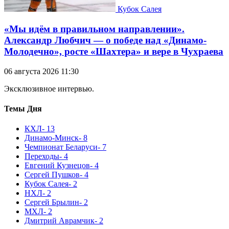
Кубок Салея
«Мы идём в правильном направлении».
Александр Любчич — о победе над «Динамо-
Молодечно», росте «Шахтера» и вере в Чухраева
06 августа 2026 11:30
Эксклюзивное интервью.
Темы Дня
КХЛ
- 13
Динамо-Минск
- 8
Чемпионат Беларуси
- 7
Переходы
- 4
Евгений Кузнецов
- 4
Сергей Пушков
- 4
Кубок Салея
- 2
НХЛ
- 2
Сергей Брылин
- 2
МХЛ
- 2
Дмитрий Аврамчик
- 2