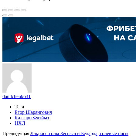
danilchenko31
Теги
Егор Шарангович
Калгари Флэймз
НХЛ
Предыдущая
Лакросс-голы Зеграса и Бедарда, голевые пасы