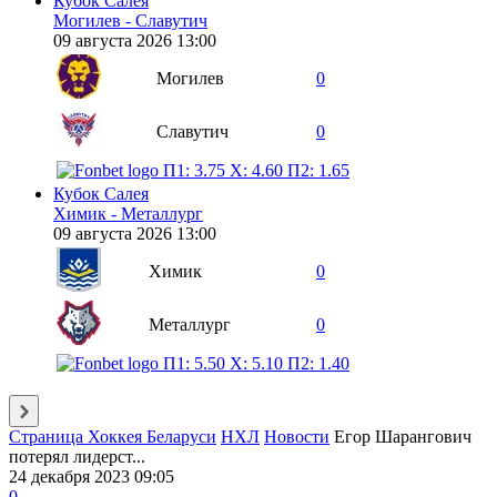
Кубок Салея
Могилев - Славутич
09 августа 2026 13:00
Могилев
0
Славутич
0
П1: 3.75
X: 4.60
П2: 1.65
Кубок Салея
Химик - Металлург
09 августа 2026 13:00
Химик
0
Металлург
0
П1: 5.50
X: 5.10
П2: 1.40
Страница Хоккея Беларуси
НХЛ
Новости
Егор Шарангович
потерял лидерст...
24 декабря 2023 09:05
0