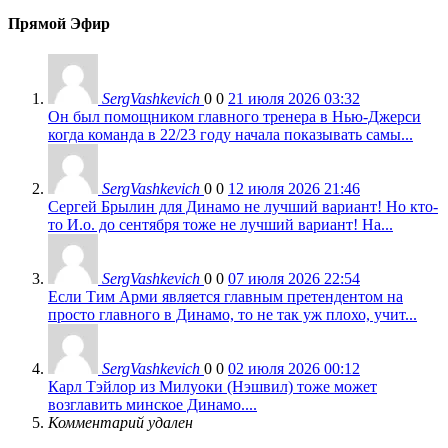
Прямой Эфир
SergVashkevich
0
0
21 июля 2026 03:32
Он был помощником главного тренера в Нью-Джерси
когда команда в 22/23 году начала показывать самы...
SergVashkevich
0
0
12 июля 2026 21:46
Сергей Брылин для Динамо не лучший вариант! Но кто-
то И.о. до сентября тоже не лучший вариант! На...
SergVashkevich
0
0
07 июля 2026 22:54
Если Тим Арми является главным претендентом на
просто главного в Динамо, то не так уж плохо, учит...
SergVashkevich
0
0
02 июля 2026 00:12
Карл Тэйлор из Милуоки (Нэшвил) тоже может
возглавить минское Динамо....
Комментарий удален