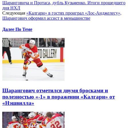
Шаранговича и Протаса, дубль Кузьменко. Итоги прошедшего
дня НХЛ
Следующая
«Калгари» в гостях проиграл «Лос-Анджелесу»,
Шарангович оформил ассист в меньшинстве
Далее По Теме
Шарангович отметился двумя бросками и
полезностью «-1» в поражении «Калгари» от
«Нэшвилла»