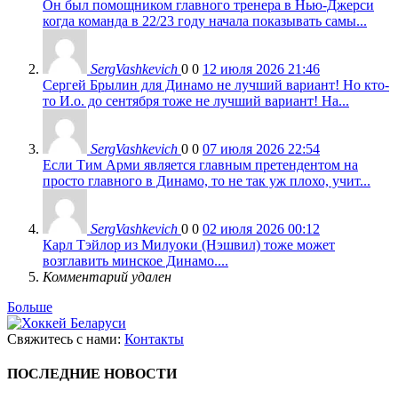
Он был помощником главного тренера в Нью-Джерси
когда команда в 22/23 году начала показывать самы...
SergVashkevich
0
0
12 июля 2026 21:46
Сергей Брылин для Динамо не лучший вариант! Но кто-
то И.о. до сентября тоже не лучший вариант! На...
SergVashkevich
0
0
07 июля 2026 22:54
Если Тим Арми является главным претендентом на
просто главного в Динамо, то не так уж плохо, учит...
SergVashkevich
0
0
02 июля 2026 00:12
Карл Тэйлор из Милуоки (Нэшвил) тоже может
возглавить минское Динамо....
Комментарий удален
Больше
Свяжитесь с нами:
Контакты
ПОСЛЕДНИЕ НОВОСТИ