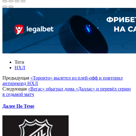
Теги
НХЛ
Предыдущая
«Торонто» вылетел из плей-офф и повторил
антирекорд НХЛ
Следующая
«Вегас» обыграл дома «Даллас» и перевёл серию
в седьмой матч
Далее По Теме