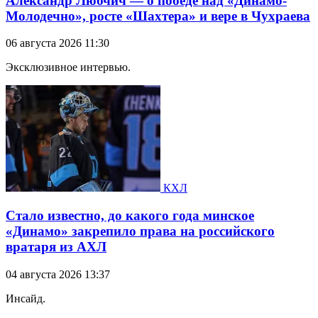
Александр Любчич — о победе над «Динамо-
Молодечно», росте «Шахтера» и вере в Чухраева
06 августа 2026 11:30
Эксклюзивное интервью.
КХЛ
Стало известно, до какого года минское
«Динамо» закрепило права на российского
вратаря из АХЛ
04 августа 2026 13:37
Инсайд.