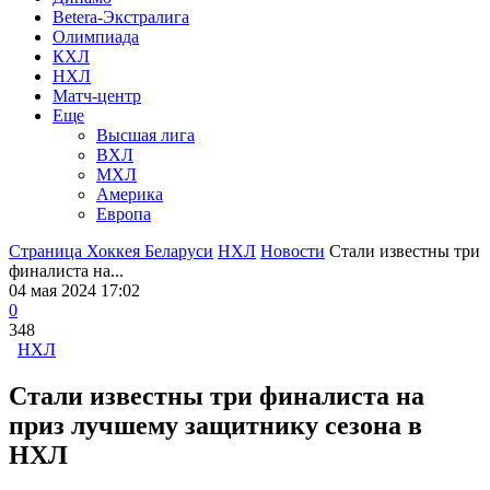
Betera-Экстралига
Олимпиада
КХЛ
НХЛ
Матч-центр
Еще
Высшая лига
ВХЛ
МХЛ
Америка
Европа
Страница Хоккея Беларуси
НХЛ
Новости
Стали известны три
финалиста на...
04 мая 2024 17:02
0
348
НХЛ
Стали известны три финалиста на
приз лучшему защитнику сезона в
НХЛ