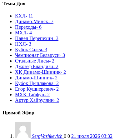
Темы Дня
КХЛ
- 11
Динамо-Минск
- 7
Переходы
- 6
МХЛ
- 4
Павел Перепехин
- 3
НХЛ
- 3
Кубок Салея
- 3
Чемпионат Беларуси
- 3
Стальные Лисы
- 2
Джозеф Бландизи
- 2
ХК Динамо-Шинник
- 2
Динамо-Шинник
- 2
Кубок Цыплакова
- 2
Егор Кушнеревич
- 2
МХК Тайфун
- 2
Артур Хайруллин
- 2
Прямой Эфир
SergVashkevich
0
0
21 июля 2026 03:32