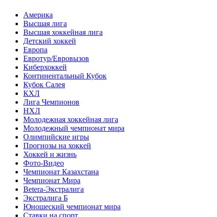
Америка
Высшая лига
Высшая хоккейная лига
Детский хоккей
Европа
Евротур/Евровызов
Киберхоккей
Континентальный Кубок
Кубок Салея
КХЛ
Лига Чемпионов
НХЛ
Молодежная хоккейная лига
Молодежный чемпионат мира
Олимпийские игры
Прогнозы на хоккей
Хоккей и жизнь
Фото-Видео
Чемпионат Казахстана
Чемпионат Мира
Betera-Экстралига
Экстралига Б
Юношеский чемпионат мира
Ставки на спорт