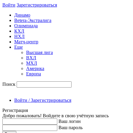
Войти
Зарегиcтрироваться
Динамо
Betera-Экстралига
Олимпиада
КХЛ
НХЛ
Матч-центр
Еще
Высшая лига
ВХЛ
МХЛ
Америка
Европа
Поиск
Войти / Зарегистрироваться
Регистрация
Добро пожаловать! Войдите в свою учётную запись
Ваш логин
Ваш пароль