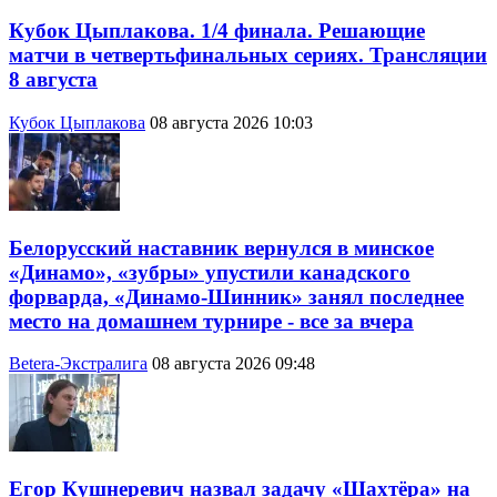
Кубок Цыплакова. 1/4 финала. Решающие
матчи в четвертьфинальных сериях. Трансляции
8 августа
Кубок Цыплакова
08 августа 2026 10:03
Белорусский наставник вернулся в минское
«Динамо», «зубры» упустили канадского
форварда, «Динамо-Шинник» занял последнее
место на домашнем турнире - все за вчера
Betera-Экстралига
08 августа 2026 09:48
Егор Кушнеревич назвал задачу «Шахтёра» на