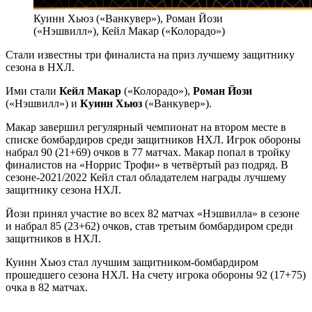
Куинн Хьюз («Ванкувер»), Роман Йози
(«Нэшвилл»), Кейл Макар («Колорадо»)
Стали известны три финалиста на приз лучшему защитнику
сезона в НХЛ.
Ими стали
Кейл Макар
(«Колорадо»),
Роман Йози
(«Нэшвилл») и
Куинн Хьюз
(«Ванкувер»).
Макар завершил регулярный чемпионат на втором месте в
списке бомбардиров среди защитников НХЛ. Игрок обороны
набрал 90 (21+69) очков в 77 матчах. Макар попал в тройку
финалистов на «Норрис Трофи» в четвёртый раз подряд. В
сезоне-2021/2022 Кейл стал обладателем награды лучшему
защитнику сезона НХЛ.
Йози принял участие во всех 82 матчах «Нэшвилла» в сезоне
и набрал 85 (23+62) очков, став третьим бомбардиром среди
защитников в НХЛ.
Куинн Хьюз стал лучшим защитником-бомбардиром
прошедшего сезона НХЛ. На счету игрока обороны 92 (17+75)
очка в 82 матчах.