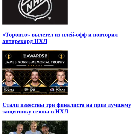
«Торонто» вылетел из плей-офф и повторил
антирекорд НХЛ
Стали известны три финалиста на приз лучшему
защитнику сезона в НХЛ