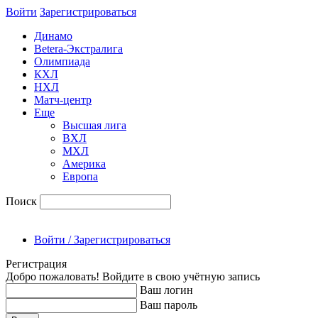
Войти
Зарегиcтрироваться
Динамо
Betera-Экстралига
Олимпиада
КХЛ
НХЛ
Матч-центр
Еще
Высшая лига
ВХЛ
МХЛ
Америка
Европа
Поиск
Войти / Зарегистрироваться
Регистрация
Добро пожаловать! Войдите в свою учётную запись
Ваш логин
Ваш пароль