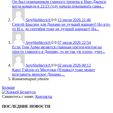
Он был помощником главного тренера в Нью-Джерси
когда команда в 22/23 году начала показывать самы...
SergVashkevich
0
0
12 июля 2026 21:46
Сергей Брылин для Динамо не лучший вариант! Но кто-
то И.о. до сентября тоже не лучший вариант! На...
SergVashkevich
0
0
07 июля 2026 22:54
Если Тим Арми является главным претендентом на
просто главного в Динамо, то не так уж плохо, учит...
SergVashkevich
0
0
02 июля 2026 00:12
Карл Тэйлор из Милуоки (Нэшвил) тоже может
возглавить минское Динамо....
Комментарий удален
Больше
Свяжитесь с нами:
Контакты
ПОСЛЕДНИЕ НОВОСТИ