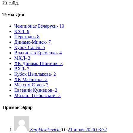
Инсайд.
Темы Дня
Чемпионат Беларуси
- 10
КХЛ
- 9
Переходы
- 8
Динамо-Минск
- 7
Кубок Салея
- 5
Владислав Еременко
- 4
МХЛ
- 3
ХК Динамо-Шинник
- 3
ВХЛ
- 2
Кубок Цыплакова
- 2
ХК Магнитка
- 2
Максим Стась
- 2
Евгений Кузнецов
- 2
Михаил Грабовский
- 2
Прямой Эфир
SergVashkevich
0
0
21 июля 2026 03:32