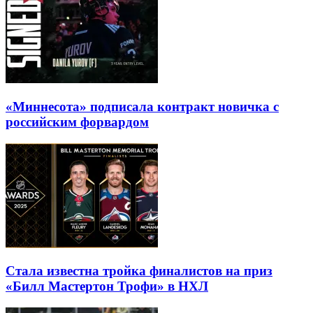
«Миннесота» подписала контракт новичка с
российским форвардом
Стала известна тройка финалистов на приз
«Билл Мастертон Трофи» в НХЛ