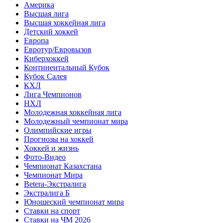
Америка
Высшая лига
Высшая хоккейная лига
Детский хоккей
Европа
Евротур/Евровызов
Киберхоккей
Континентальный Кубок
Кубок Салея
КХЛ
Лига Чемпионов
НХЛ
Молодежная хоккейная лига
Молодежный чемпионат мира
Олимпийские игры
Прогнозы на хоккей
Хоккей и жизнь
Фото-Видео
Чемпионат Казахстана
Чемпионат Мира
Betera-Экстралига
Экстралига Б
Юношеский чемпионат мира
Ставки на спорт
Ставки на ЧМ 2026