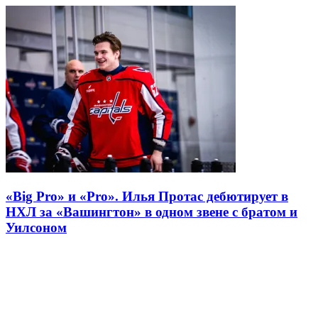
«Big Pro» и «Pro». Илья Протас дебютирует в
НХЛ за «Вашингтон» в одном звене с братом и
Уилсоном