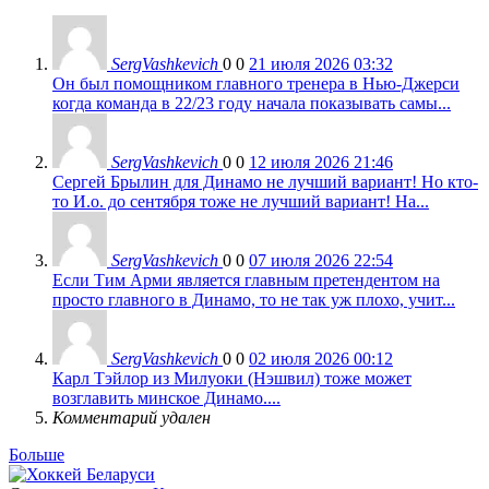
SergVashkevich
0
0
21 июля 2026 03:32
Он был помощником главного тренера в Нью-Джерси
когда команда в 22/23 году начала показывать самы...
SergVashkevich
0
0
12 июля 2026 21:46
Сергей Брылин для Динамо не лучший вариант! Но кто-
то И.о. до сентября тоже не лучший вариант! На...
SergVashkevich
0
0
07 июля 2026 22:54
Если Тим Арми является главным претендентом на
просто главного в Динамо, то не так уж плохо, учит...
SergVashkevich
0
0
02 июля 2026 00:12
Карл Тэйлор из Милуоки (Нэшвил) тоже может
возглавить минское Динамо....
Комментарий удален
Больше