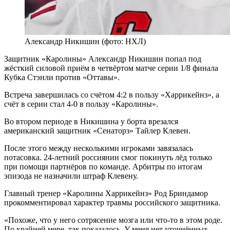
Александр Никишин (фото: НХЛ)
Защитник «Каролины» Александр Никишин попал под
жёсткий силовой приём в четвёртом матче серии 1/8 финала
Кубка Стэнли против «Оттавы».
Встреча завершилась со счётом 4:2 в пользу «Харрикейнз», а
счёт в серии стал 4-0 в пользу «Каролины».
Во втором периоде в Никишина у борта врезался
американский защитник «Сенаторз» Тайлер Клевен.
После этого между несколькими игроками завязалась
потасовка. 24-летний россиянин смог покинуть лёд только
при помощи партнёров по команде. Арбитры по итогам
эпизода не назначили штраф Клевену.
Главный тренер «Каролины Харрикейнз» Род Бриндамор
прокомментировал характер травмы российского защитника.
«Похоже, что у него сотрясение мозга или что-то в этом роде.
По крайней мере, так показалось. У меня нет уточнённых