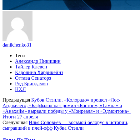
danilchenko31
Теги
Александр Никишин
Тайлер Клевен
Каролина Харрикейнз
Оттава Сенаторз
Род Бриндамор
НХЛ
Предыдущая
Кубок Стэнли. «Колорадо» прошел «Лос-
Анджелес», «Баффало» разгромил «Бостон», «Тампа» и
«Анахайм» вырвали победы у «Монреаля» и «Эдмонтона».
Итоги 27 апреля
Следующая
Илья Соловьёв — восьмой белорус в истории,
сыгравший в плей-офф Кубка Стэнли