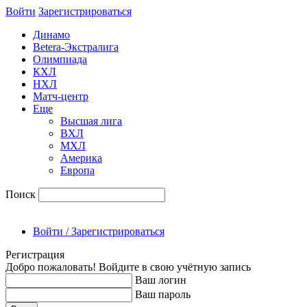
Войти
Зарегиcтрироваться
Динамо
Betera-Экстралига
Олимпиада
КХЛ
НХЛ
Матч-центр
Еще
Высшая лига
ВХЛ
МХЛ
Америка
Европа
Поиск
Войти / Зарегистрироваться
Регистрация
Добро пожаловать! Войдите в свою учётную запись
Ваш логин
Ваш пароль