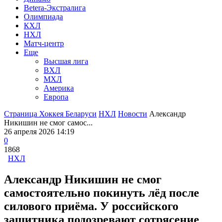
Betera-Экстралига
Олимпиада
КХЛ
НХЛ
Матч-центр
Еще
Высшая лига
ВХЛ
МХЛ
Америка
Европа
Страница Хоккея Беларуси
НХЛ
Новости
Александр
Никишин не смог самос...
26 апреля 2026 14:19
0
1868
НХЛ
Александр Никишин не смог
самостоятельно покинуть лёд после
силового приёма. У российского
защитника подозревают сотрясение