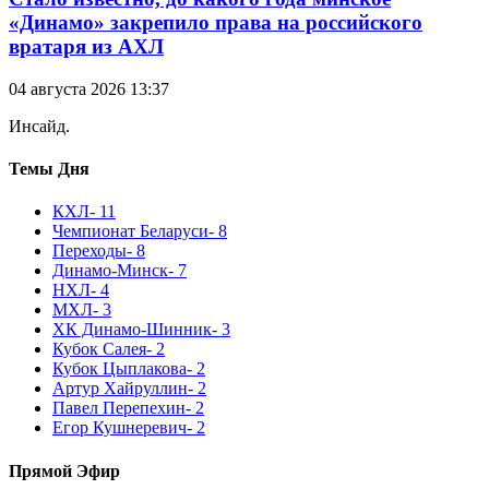
«Динамо» закрепило права на российского
вратаря из АХЛ
04 августа 2026 13:37
Инсайд.
Темы Дня
КХЛ
- 11
Чемпионат Беларуси
- 8
Переходы
- 8
Динамо-Минск
- 7
НХЛ
- 4
МХЛ
- 3
ХК Динамо-Шинник
- 3
Кубок Салея
- 2
Кубок Цыплакова
- 2
Артур Хайруллин
- 2
Павел Перепехин
- 2
Егор Кушнеревич
- 2
Прямой Эфир