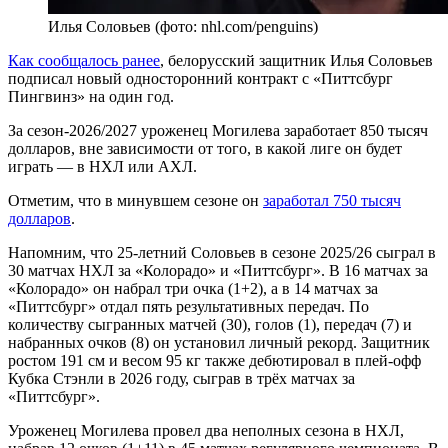
Илья Соловьев (фото: nhl.com/penguins)
Как сообщалось ранее
, белорусский защитник Илья Соловьев
подписал новый односторонний контракт с «Питтсбург
Пингвинз» на один год.
За сезон-2026/2027 уроженец Могилева заработает 850 тысяч
долларов, вне зависимости от того, в какой лиге он будет
играть — в НХЛ или АХЛ.
Отметим, что в минувшем сезоне он
заработал 750 тысяч
долларов
.
Напомним, что 25-летний Соловьев в сезоне 2025/26 сыграл в
30 матчах НХЛ за «Колорадо» и «Питтсбург». В 16 матчах за
«Колорадо» он набрал три очка (1+2), а в 14 матчах за
«Питтсбург» отдал пять результативных передач. По
количеству сыгранных матчей (30), голов (1), передач (7) и
набранных очков (8) он установил личный рекорд. Защитник
ростом 191 см и весом 95 кг также дебютировал в плей-офф
Кубка Стэнли в 2026 году, сыграв в трёх матчах за
«Питтсбург».
Уроженец Могилева провел два неполных сезона в НХЛ,