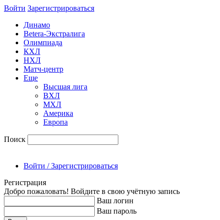
Войти
Зарегиcтрироваться
Динамо
Betera-Экстралига
Олимпиада
КХЛ
НХЛ
Матч-центр
Еще
Высшая лига
ВХЛ
МХЛ
Америка
Европа
Поиск
Войти / Зарегистрироваться
Регистрация
Добро пожаловать! Войдите в свою учётную запись
Ваш логин
Ваш пароль