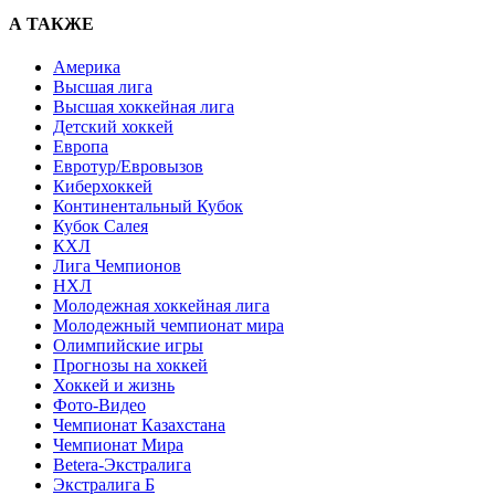
А ТАКЖЕ
Америка
Высшая лига
Высшая хоккейная лига
Детский хоккей
Европа
Евротур/Евровызов
Киберхоккей
Континентальный Кубок
Кубок Салея
КХЛ
Лига Чемпионов
НХЛ
Молодежная хоккейная лига
Молодежный чемпионат мира
Олимпийские игры
Прогнозы на хоккей
Хоккей и жизнь
Фото-Видео
Чемпионат Казахстана
Чемпионат Мира
Betera-Экстралига
Экстралига Б