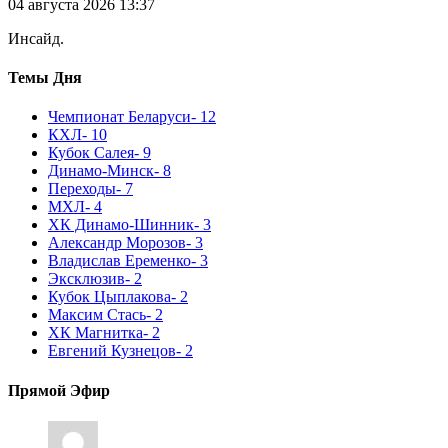
04 августа 2026 13:37
Инсайд.
Темы Дня
Чемпионат Беларуси
- 12
КХЛ
- 10
Кубок Салея
- 9
Динамо-Минск
- 8
Переходы
- 7
МХЛ
- 4
ХК Динамо-Шинник
- 3
Александр Морозов
- 3
Владислав Еременко
- 3
Эксклюзив
- 2
Кубок Цыплакова
- 2
Максим Стась
- 2
ХК Магнитка
- 2
Евгений Кузнецов
- 2
Прямой Эфир