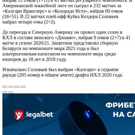
набрав 12 очков (1+11) в 45 матчах регулярного чемпионата. В
Американской хоккейной лиге он сыграл в 232 матчах за
«Калгари Вранглерс» и «Колорадо Иглз», набрав 69 очков
(18+51). В 22 матчах плей-офф Кубка Колдера Соловьев
набрал четыре очка (2+2).
До переезда в Северную Америку он провел один сезон в
КХЛ в составе минского «Динамо», набрав 9 очков (2+7) в 41
матче в сезоне 2020/21. Защитник представлял сборную
Беларуси на чемпионате мира 2021 года и был
альтернативным капитаном на чемпионате мира среди
юниоров до 18 лет в 2018 году.
Изначально Соловьев был выбран «Калгари» в седьмом
раунде (205 номер в общем зачете) драфта НХЛ 2020 года.