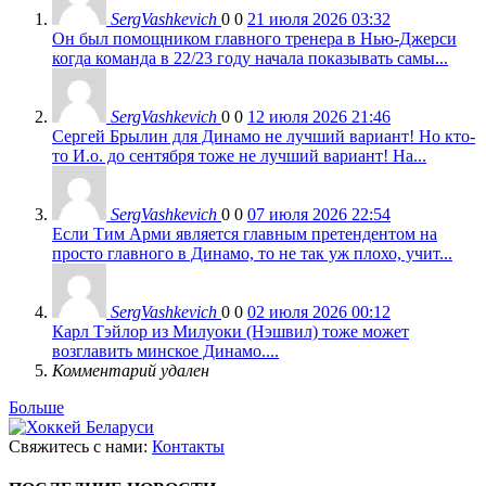
SergVashkevich
0
0
21 июля 2026 03:32
Он был помощником главного тренера в Нью-Джерси
когда команда в 22/23 году начала показывать самы...
SergVashkevich
0
0
12 июля 2026 21:46
Сергей Брылин для Динамо не лучший вариант! Но кто-
то И.о. до сентября тоже не лучший вариант! На...
SergVashkevich
0
0
07 июля 2026 22:54
Если Тим Арми является главным претендентом на
просто главного в Динамо, то не так уж плохо, учит...
SergVashkevich
0
0
02 июля 2026 00:12
Карл Тэйлор из Милуоки (Нэшвил) тоже может
возглавить минское Динамо....
Комментарий удален
Больше
Свяжитесь с нами:
Контакты