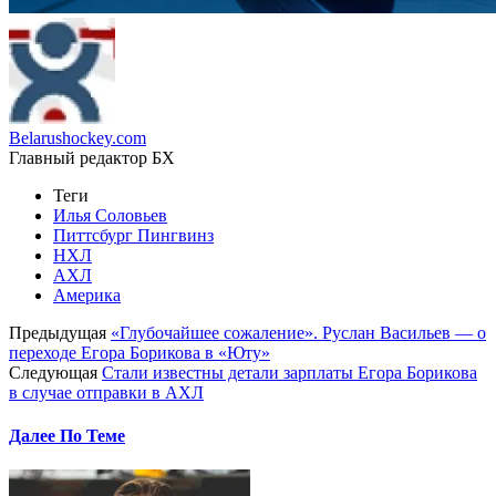
Belarushockey.com
Главный редактор БХ
Теги
Илья Соловьев
Питтсбург Пингвинз
НХЛ
АХЛ
Америка
Предыдущая
«Глубочайшее сожаление». Руслан Васильев — о
переходе Егора Борикова в «Юту»
Следующая
Стали известны детали зарплаты Егора Борикова
в случае отправки в АХЛ
Далее По Теме