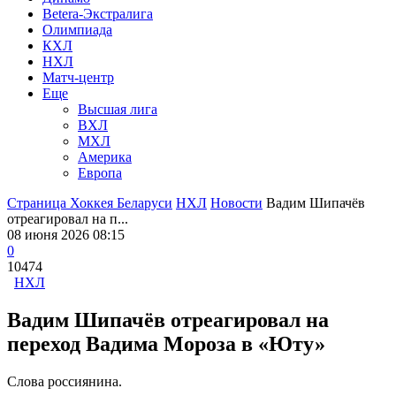
Betera-Экстралига
Олимпиада
КХЛ
НХЛ
Матч-центр
Еще
Высшая лига
ВХЛ
МХЛ
Америка
Европа
Страница Хоккея Беларуси
НХЛ
Новости
Вадим Шипачёв
отреагировал на п...
08 июня 2026 08:15
0
10474
НХЛ
Вадим Шипачёв отреагировал на
переход Вадима Мороза в «Юту»
Слова россиянина.