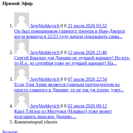
Прямой Эфир
SergVashkevich
0
0
21 июля 2026 03:32
Он был помощником главного тренера в Нью-Джерси
когда команда в 22/23 году начала показывать самы...
SergVashkevich
0
0
12 июля 2026 21:46
Сергей Брылин для Динамо не лучший вариант! Но кто-
то И.о. до сентября тоже не лучший вариант! На...
SergVashkevich
0
0
07 июля 2026 22:54
Если Тим Арми является главным претендентом на
просто главного в Динамо, то не так уж плохо, учит...
SergVashkevich
0
0
02 июля 2026 00:12
Карл Тэйлор из Милуоки (Нэшвил) тоже может
возглавить минское Динамо....
Комментарий удален
Больше