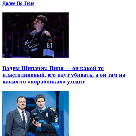
Далее По Теме
Вадим Шипачев: Пиня — он какой-то
пластилиновый, его идут убивать, а он там на
каких-то «корабликах» уходит