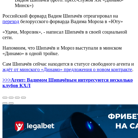
Минск»)
Российский форвард Вадим Шипачёв отреагировал на
переход
белорусского форварда Вадима Мороза в «Юту»
«Удачи, Морозик», - написал Шипачёв в своей социальной
сети.
Напомним, что Шипачёв и Мороз выступали в минском
«Динамо» в одной тройке.
Сам Шипачёв сейчас находится в статусе свободного агента и
ждёт от минского «Динамо» предложения о новом контракте
.
>>>Агент: Вадимом Шипачёвым интересуются несколько
клубов КХЛ