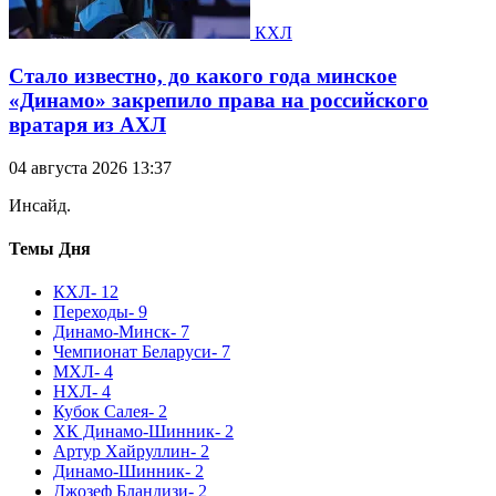
КХЛ
Стало известно, до какого года минское
«Динамо» закрепило права на российского
вратаря из АХЛ
04 августа 2026 13:37
Инсайд.
Темы Дня
КХЛ
- 12
Переходы
- 9
Динамо-Минск
- 7
Чемпионат Беларуси
- 7
МХЛ
- 4
НХЛ
- 4
Кубок Салея
- 2
ХК Динамо-Шинник
- 2
Артур Хайруллин
- 2
Динамо-Шинник
- 2
Джозеф Бландизи
- 2