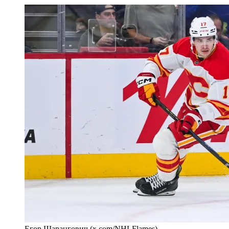
Егор Шарангович (x.com/NHLFlames)