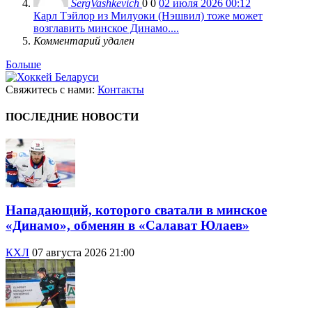
SergVashkevich
0
0
02 июля 2026 00:12
Карл Тэйлор из Милуоки (Нэшвил) тоже может
возглавить минское Динамо....
Комментарий удален
Больше
Свяжитесь с нами:
Контакты
ПОСЛЕДНИЕ НОВОСТИ
Нападающий, которого сватали в минское
«Динамо», обменян в «Салават Юлаев»
КХЛ
07 августа 2026 21:00