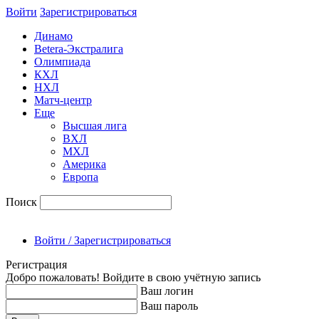
Войти
Зарегиcтрироваться
Динамо
Betera-Экстралига
Олимпиада
КХЛ
НХЛ
Матч-центр
Еще
Высшая лига
ВХЛ
МХЛ
Америка
Европа
Поиск
Войти / Зарегистрироваться
Регистрация
Добро пожаловать! Войдите в свою учётную запись
Ваш логин
Ваш пароль