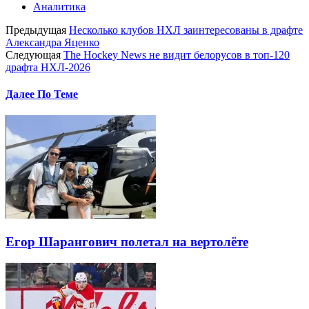
Аналитика
Предыдущая
Несколько клубов НХЛ заинтересованы в драфте
Александра Яценко
Следующая
The Hockey News не видит белорусов в топ-120
драфта НХЛ-2026
Далее По Теме
Егор Шарангович полетал на вертолёте