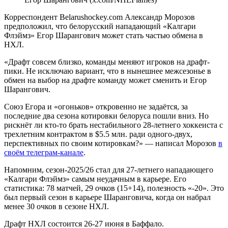
Корреспондент Belarushockey.com Александр Морозов
предположил, что белорусский нападающий «Калгари
Флэймз» Егор Шарангович может стать частью обмена в
НХЛ.
«Драфт совсем близко, команды меняют игроков на драфт-
пики. Не исключаю вариант, что в нынешнее межсезонье в
обмен на выбор на драфте команду может сменить и Егор
Шарангович.
Союз Егора и «огоньков» откровенно не задаётся, за
последние два сезона котировки белоруса пошли вниз. Но
рискнёт ли кто-то брать нестабильного 28-летнего хоккеиста с
трехлетним контрактом в $5.5 млн. ради одного-двух,
перспективных по своим котировкам?» — написал Морозов
в
своём телеграм-канале
.
Напомним, сезон-2025/26 стал для 27-летнего нападающего
«Калгари Флэймз» самым неудачным в карьере. Его
статистика: 78 матчей, 29 очков (15+14), полезность «-20». Это
был первый сезон в карьере Шаранговича, когда он набрал
менее 30 очков в сезоне НХЛ.
Драфт НХЛ состоится 26-27 июня в Баффало.