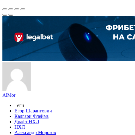
AlMor
Теги
Егор Шарангович
Калгари Флеймз
Драфт НХЛ
НХЛ
Александр Морозов