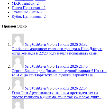
МХК Тайфун
- 2
Павел Перепехин
- 2
Стальные Лисы
- 2
Кубок Цыплакова
- 2
Прямой Эфир
SergVashkevich
0
0
21 июля 2026 03:32
Он был помощником главного тренера в Нью-Джерси
когда команда в 22/23 году начала показывать самы...
SergVashkevich
0
0
12 июля 2026 21:46
Сергей Брылин для Динамо не лучший вариант! Но кто-
то И.о. до сентября тоже не лучший вариант! На...
SergVashkevich
0
0
07 июля 2026 22:54
Если Тим Арми является главным претендентом на
просто главного в Динамо, то не так уж плохо, учит...