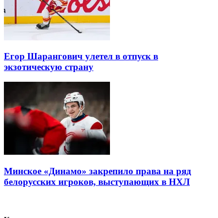
Егор Шарангович улетел в отпуск в
экзотическую страну
Минское «Динамо» закрепило права на ряд
белорусских игроков, выступающих в НХЛ