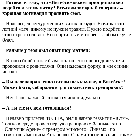
– Готовы к тому, что «Витебск» может принципиально
подойти к этому матчу? Все-таки звездный соперник –
хорошая мотивация проявить себя.
– Надеюсь, чересчур жестких хитов не будет. Все-таки это
летний матч, никому не нужны травмы. Нужно подойти к
этой игре с головой. Но спортивный интерес в любом случае
будет.
– Раньше у тебя был опыт шоу-матчей?
– В хоккейной школе бывало такое, что новогодние матчи
проводили с родителями. Они надевали форму, и мы с ними
играли.
– Вы целенаправленно готовились к матчу в Витебске?
Может быть, собирались для совместных тренировок?
– Нет. Пока каждый готовится индивидуально.
– А ты где и с кем готовишься?
– Недавно прилетел из США, был в лагере развития «Юты».
Только в среду провел первую тренировку. Занимался на
«Олимпик Арене» с тренером минского «Динамо» по
развитию Дмитрием Астапенко. С нами тренировались также