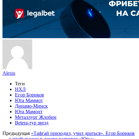
Alexis
Теги
НХЛ
Егор Бориков
Юта Маммот
Динамо-Минск
Юта Мамонт
Металлург Жлобин
Betera-тур звезд
Предыдущая
«Тафгай приходил, учил драться». Егор Бориков
— о пребывании в лагере развития «Юты»