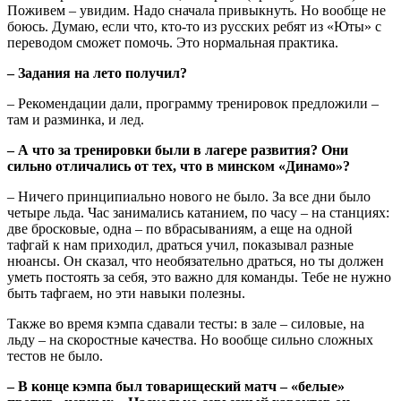
Поживем – увидим. Надо сначала привыкнуть. Но вообще не
боюсь. Думаю, если что, кто-то из русских ребят из «Юты» с
переводом сможет помочь. Это нормальная практика.
– Задания на лето получил?
– Рекомендации дали, программу тренировок предложили –
там и разминка, и лед.
– А что за тренировки были в лагере развития? Они
сильно отличались от тех, что в минском «Динамо»?
– Ничего принципиально нового не было. За все дни было
четыре льда. Час занимались катанием, по часу – на станциях:
две бросковые, одна – по вбрасываниям, а еще на одной
тафгай к нам приходил, драться учил, показывал разные
нюансы. Он сказал, что необязательно драться, но ты должен
уметь постоять за себя, это важно для команды. Тебе не нужно
быть тафгаем, но эти навыки полезны.
Также во время кэмпа сдавали тесты: в зале – силовые, на
льду – на скоростные качества. Но вообще сильно сложных
тестов не было.
– В конце кэмпа был товарищеский матч – «белые»