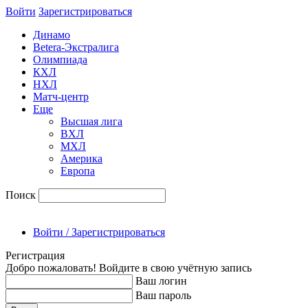
Войти
Зарегиcтрироваться
Динамо
Betera-Экстралига
Олимпиада
КХЛ
НХЛ
Матч-центр
Еще
Высшая лига
ВХЛ
МХЛ
Америка
Европа
Поиск
Войти / Зарегистрироваться
Регистрация
Добро пожаловать! Войдите в свою учётную запись
Ваш логин
Ваш пароль