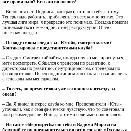
все правильно? Есть ли волнение?
– Волнения нет. Подписал контракт, готовил себя к этому.
Теперь надо работать, прибавлять во всех компонентах. Это
лучшая лига мира, я прекрасно это понимаю. Поездка помогла
познакомиться с командой, с инфраструктурой. Очень
полезная поездка.
– По ходу сезона следил за «Ютой», смотрел матчи?
Контактировал с представителями клуба?
– Следил. Смотрел хайлайты, иногда ночью мог проснуться,
матч посмотреть. Общался с тренером по развитию, с
директором по развитию, с нутрициологом, с тренером по
физподготовке. Перед подписанием контракта созванивались
с генеральным менеджером.
– То есть, во время сезона уже готовился к отъезду за
океан?
– Да. Я видел интерес клуба ко мне. Представители «Юты»
уточняли, как я себя физически чувствую, что-то советовали
или рекомендовали. Иногда я этими советами пользовался.
– На сайте eliteprospects.com тебя и Вадима Мороза на
будущий сезон предварительно видят в составе «Тусона», а