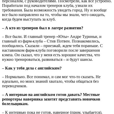
персоналом, с руководителями. Посмотрели, как все устроено.
Поработали под началом тренеров клуба, узнали их
требования. Была возможность увидеть город. Ну и вообще
все было направлено на то, чтобы мы знали, чего ожидать,
когда будем выступать за клуб.
– А кто из тренеров был в лагере развития?
– Все были. И главный тренер «Юты» Андре Туриньи, и
главный из фарм-клуба – Стив Потвен. Познакомились,
пообщались. Сказали – приезжай, ждем тебя пораньше. С
наставником фарм-клуба поговорили после завершения
кэмпа. Он сказал, что у меня есть хорошие качества, что
нужно тренироваться, развиваться – и будут шансы.
– Как у тебя дела с английским?
– Нормально. Все понимал, и сам мог что-то сказать. Не
идеально, но моих знаний хватало, чтобы общаться без
переводчиков.
– А интервью на английском готов давать? Местные
репортеры наверняка захотят представить новичков
болельщикам.
– К интервью пока не готов, наверное (прим. улыбается).