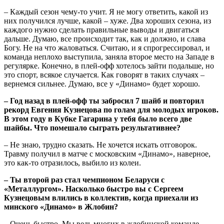
– Каждый сезон чему-то учит. Я не могу ответить, какой из
них получился лучше, какой – хуже. Два хороших сезона, из
каждого нужно сделать правильные выводы и двигаться
дальше. Думаю, все происходит так, как и должно, и слава
Богу. Не на что жаловаться. Считаю, и я спрогрессировал, и
команда неплохо выступила, заняла второе место на Западе в
регулярке. Конечно, в плей-офф хотелось зайти подальше, но
это спорт, всякое случается. Как говорят в таких случаях –
вернемся сильнее. Думаю, все у «Динамо» будет хорошо.
– Год назад в плей-офф ты забросил 7 шайб и повторил
рекорд Евгения Кузнецова по голам для молодых игроков.
В этом году в Кубке Гагарина у тебя было всего две
шайбы. Что помешало сыграть результативнее?
– Не знаю, трудно сказать. Не хочется искать отговорок.
Травму получил в матче с московским «Динамо», наверное,
это как-то отразилось, выбило из колеи.
– Ты второй раз стал чемпионом Беларуси с
«Металлургом». Насколько быстро вы с Сергеем
Кузнецовым влились в коллектив, когда приехали из
минского «Динамо» в Жлобин?
– Очень быстро. Мы ведь многих в жлобинской команде