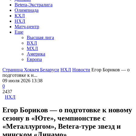
Betera-Экстралига
Олимпиада
КХЛ
НХЛ
Матч-центр
Еще
Высшая лига
ВХЛ
МХЛ
Америка
Европа
Страница Хоккея Беларуси
НХЛ
Новости
Егор Бориков — о
подготовке к н...
09 июля 2026 13:38
0
2437
НХЛ
Егор Бориков — о подготовке к новому
сезону в «Юте», чемпионстве с
«Металлургом», Betera-туре звезд и
минском «Динамо»