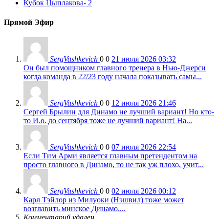
Кубок Цыплакова
- 2
Прямой Эфир
SergVashkevich
0
0
21 июля 2026 03:32
Он был помощником главного тренера в Нью-Джерси
когда команда в 22/23 году начала показывать самы...
SergVashkevich
0
0
12 июля 2026 21:46
Сергей Брылин для Динамо не лучший вариант! Но кто-
то И.о. до сентября тоже не лучший вариант! На...
SergVashkevich
0
0
07 июля 2026 22:54
Если Тим Арми является главным претендентом на
просто главного в Динамо, то не так уж плохо, учит...
SergVashkevich
0
0
02 июля 2026 00:12
Карл Тэйлор из Милуоки (Нэшвил) тоже может
возглавить минское Динамо....
Комментарий удален