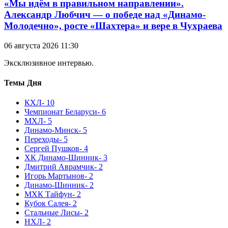
«Мы идём в правильном направлении».
Александр Любчич — о победе над «Динамо-
Молодечно», росте «Шахтера» и вере в Чухраева
06 августа 2026 11:30
Эксклюзивное интервью.
Темы Дня
КХЛ
- 10
Чемпионат Беларуси
- 6
МХЛ
- 5
Динамо-Минск
- 5
Переходы
- 5
Сергей Пушков
- 4
ХК Динамо-Шинник
- 3
Дмитрий Аврамчик
- 2
Игорь Мартынов
- 2
Динамо-Шинник
- 2
МХК Тайфун
- 2
Кубок Салея
- 2
Стальные Лисы
- 2
НХЛ
- 2