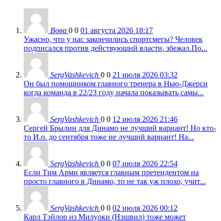
Вова
0
0
01 августа 2026 18:17
Ужасно, что у нас закончились спортсмегы? Человек
подписался против действующнй власти, збежал.По...
SergVashkevich
0
0
21 июля 2026 03:32
Он был помощником главного тренера в Нью-Джерси
когда команда в 22/23 году начала показывать самы...
SergVashkevich
0
0
12 июля 2026 21:46
Сергей Брылин для Динамо не лучший вариант! Но кто-
то И.о. до сентября тоже не лучший вариант! На...
SergVashkevich
0
0
07 июля 2026 22:54
Если Тим Арми является главным претендентом на
просто главного в Динамо, то не так уж плохо, учит...
SergVashkevich
0
0
02 июля 2026 00:12
Карл Тэйлор из Милуоки (Нэшвил) тоже может