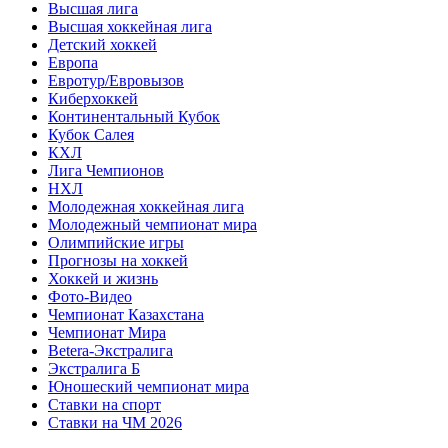
Высшая лига
Высшая хоккейная лига
Детский хоккей
Европа
Евротур/Евровызов
Киберхоккей
Континентальный Кубок
Кубок Салея
КХЛ
Лига Чемпионов
НХЛ
Молодежная хоккейная лига
Молодежный чемпионат мира
Олимпийские игры
Прогнозы на хоккей
Хоккей и жизнь
Фото-Видео
Чемпионат Казахстана
Чемпионат Мира
Betera-Экстралига
Экстралига Б
Юношеский чемпионат мира
Ставки на спорт
Ставки на ЧМ 2026