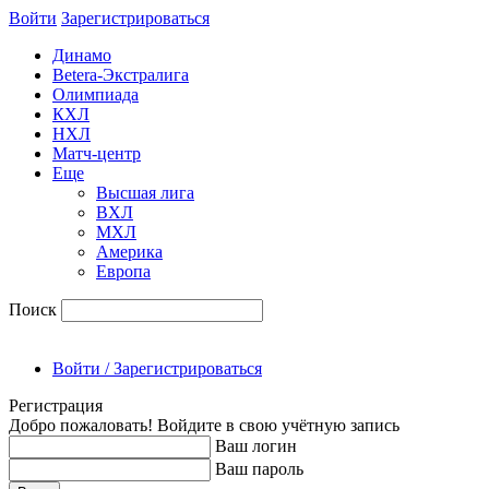
Войти
Зарегиcтрироваться
Динамо
Betera-Экстралига
Олимпиада
КХЛ
НХЛ
Матч-центр
Еще
Высшая лига
ВХЛ
МХЛ
Америка
Европа
Поиск
Войти / Зарегистрироваться
Регистрация
Добро пожаловать! Войдите в свою учётную запись
Ваш логин
Ваш пароль