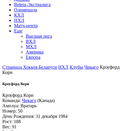
Betera-Экстралига
Олимпиада
КХЛ
НХЛ
Матч-центр
Еще
Высшая лига
ВХЛ
МХЛ
Америка
Европа
Страница Хоккея Беларуси
НХЛ
Клубы
Чикаго
Кроуфорд
Кори
Кроуфорд Кори
Кроуфорд Кори
Команда:
Чикаго
(Канада)
Амплуа: Вратарь
Номер: 50
День Рождения: 31 декабря 1984
Рост: 188
Вес: 91