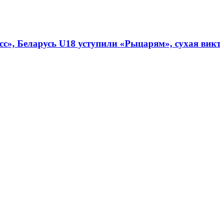
», Беларусь U18 уступили «Рыцарям», сухая викто