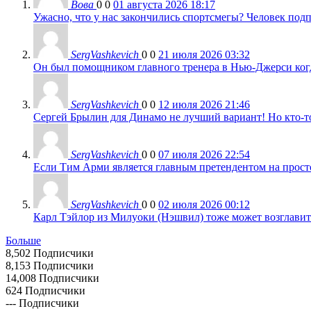
Вова
0
0
01 августа 2026 18:17
Ужасно, что у нас закончились спортсмегы? Человек подп
SergVashkevich
0
0
21 июля 2026 03:32
Он был помощником главного тренера в Нью-Джерси когда
SergVashkevich
0
0
12 июля 2026 21:46
Сергей Брылин для Динамо не лучший вариант! Но кто-то 
SergVashkevich
0
0
07 июля 2026 22:54
Если Тим Арми является главным претендентом на просто 
SergVashkevich
0
0
02 июля 2026 00:12
Карл Тэйлор из Милуоки (Нэшвил) тоже может возглавить
Больше
8,502
Подписчики
8,153
Подписчики
14,008
Подписчики
624
Подписчики
---
Подписчики