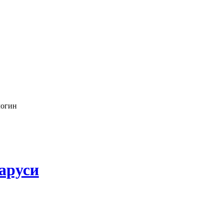
логин
аруси