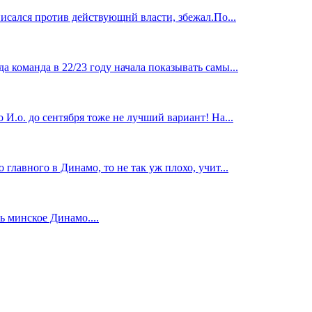
исался против действующнй власти, збежал.По...
 команда в 22/23 году начала показывать самы...
И.о. до сентября тоже не лучший вариант! На...
главного в Динамо, то не так уж плохо, учит...
 минское Динамо....