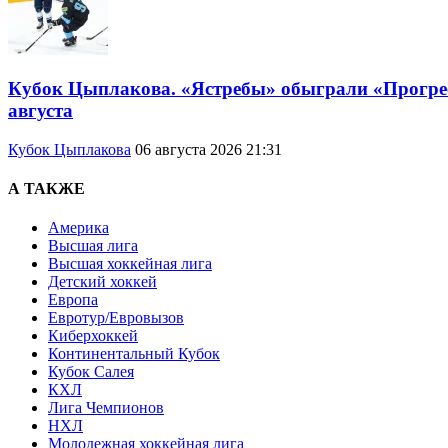
Кубок Цыплакова. «Ястребы» обыграли «Прогресс
августа
Кубок Цыплакова
06 августа 2026 21:31
А ТАКЖЕ
Америка
Высшая лига
Высшая хоккейная лига
Детский хоккей
Европа
Евротур/Евровызов
Киберхоккей
Континентальный Кубок
Кубок Салея
КХЛ
Лига Чемпионов
НХЛ
Молодежная хоккейная лига