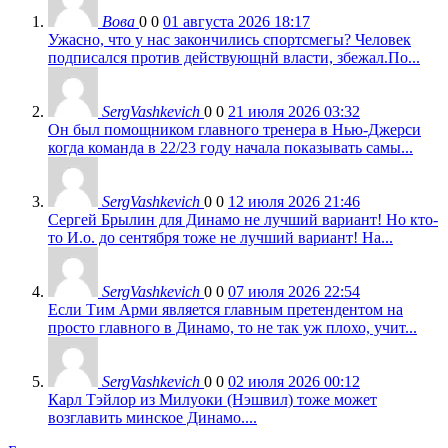
Вова
0
0
01 августа 2026 18:17
Ужасно, что у нас закончились спортсмегы? Человек
подписался против действующнй власти, збежал.По...
SergVashkevich
0
0
21 июля 2026 03:32
Он был помощником главного тренера в Нью-Джерси
когда команда в 22/23 году начала показывать самы...
SergVashkevich
0
0
12 июля 2026 21:46
Сергей Брылин для Динамо не лучший вариант! Но кто-
то И.о. до сентября тоже не лучший вариант! На...
SergVashkevich
0
0
07 июля 2026 22:54
Если Тим Арми является главным претендентом на
просто главного в Динамо, то не так уж плохо, учит...
SergVashkevich
0
0
02 июля 2026 00:12
Карл Тэйлор из Милуоки (Нэшвил) тоже может
возглавить минское Динамо....