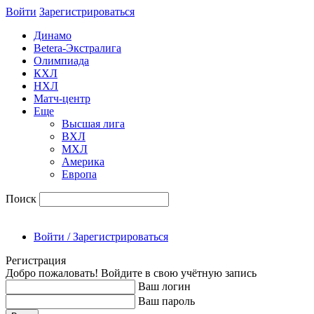
Войти
Зарегиcтрироваться
Динамо
Betera-Экстралига
Олимпиада
КХЛ
НХЛ
Матч-центр
Еще
Высшая лига
ВХЛ
МХЛ
Америка
Европа
Поиск
Войти / Зарегистрироваться
Регистрация
Добро пожаловать! Войдите в свою учётную запись
Ваш логин
Ваш пароль