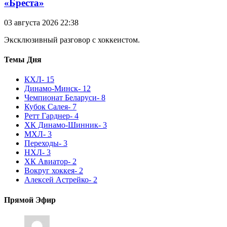
«Бреста»
03 августа 2026 22:38
Эксклюзивный разговор с хоккеистом.
Темы Дня
КХЛ
- 15
Динамо-Минск
- 12
Чемпионат Беларуси
- 8
Кубок Салея
- 7
Ретт Гарднер
- 4
ХК Динамо-Шинник
- 3
МХЛ
- 3
Переходы
- 3
НХЛ
- 3
ХК Авиатор
- 2
Вокруг хоккея
- 2
Алексей Астрейко
- 2
Прямой Эфир