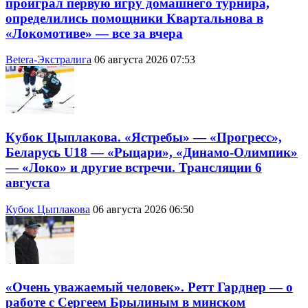
проиграл первую игру домашнего турнира,
определились помощники Квартальнова в
«Локомотиве» — все за вчера
Betera-Экстралига
06 августа 2026 07:53
Кубок Цыплакова. «Ястребы» — «Прогресс»,
Беларусь U18 — «Рыцари», «Динамо-Олимпик»
— «Локо» и другие встречи. Трансляции 6
августа
Кубок Цыплакова
06 августа 2026 06:50
«Очень уважаемый человек». Ретт Гарднер — о
работе с Сергеем Брылиным в минском