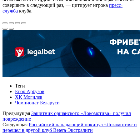
совершить в следующий раз, — цитирует игрока
пресс-
служба
клуба.
Теги
Егор Арбузов
ХК Могилев
Чемпионат Беларуси
Предыдущая
Защитник оршанского «Локомотива» получил
повреждение
Следующая
Российский нападающий покинул «Локомотив» и
перешел в другой клуб Betera-Экстралиги