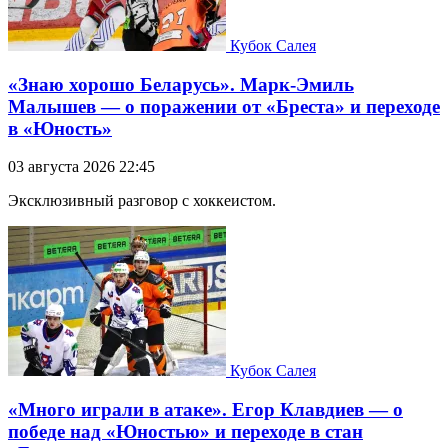
Кубок Салея
«Знаю хорошо Беларусь». Марк-Эмиль
Малышев — о поражении от «Бреста» и переходе
в «Юность»
03 августа 2026 22:45
Эксклюзивный разговор с хоккеистом.
Кубок Салея
«Много играли в атаке». Егор Клавдиев — о
победе над «Юностью» и переходе в стан