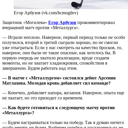
Егор Арбузов (vk.com/hcmogilev)
Защитник «Могилева»
Егор Арбузов
прокомментировал
вчерашний матч против «Металлурга».
— Играли неплохо. Наверное, первый период только не особо
получился, второй и третий сыграли хорошо, но не смогли
уже отыграться. Если у нас смотреть на качество бросков, то,
наверное, они были не такие опасные, как хотелось бы. В
первую очередь не хватило реализации, вроде создаем
моменты, но не хватает хладнокровия, спокойствия в
завершении. Будем работать над этим.
— В матче с «Металлургом» состоялся дебют Арсения
Матлахова. Молодая кровь добавляет сил команде?
— Конечно, добавляет напора, желания. Наверное, опыта еще
не хватает, но это приходит со временем.
— Как будете готовиться к следующему матчу против
«Металлурга»?
— Будем настраиваться только на победу. Так я думаю ничего
особо менять не будем. Разберем ошибки и постараемся их не