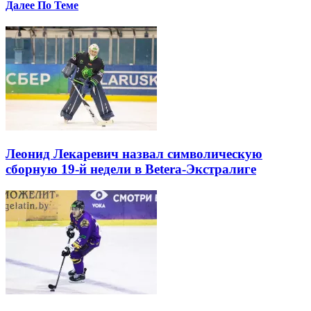
Далее По Теме
Леонид Лекаревич назвал символическую
сборную 19-й недели в Betera-Экстралиге