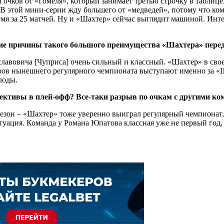
ми очков от «Гомеля», который занимает третью строчку в табли
. В этой мини-серии жду большего от «медведей», потому что к
мя за 25 матчей. Ну и «Шахтер» сейчас выглядит машиной. Интер
кие причины такого большого преимущества «Шахтера» перед
лавовича [Чуприса] очень сильный и классный. «Шахтер» в свое
ров нынешнего регулярного чемпионата выступают именно за «
лоды.
лективы в плей-офф? Все-таки разрыв по очкам с другими ко
зон – «Шахтер» тоже уверенно выиграл регулярный чемпионат, 
туация. Команда у Романа Юпатова классная уже не первый год,