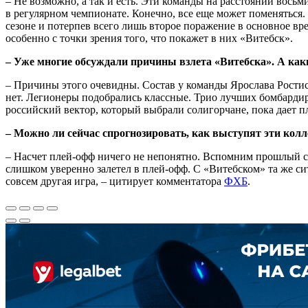
– Не возможно, а так и есть. Эти команды на расстоянии вось
в регулярном чемпионате. Конечно, все еще может поменяться
сезоне и потерпев всего лишь второе поражение в основное вре
особенно с точки зрения того, что покажет в них «Витебск».
– Уже многие обсуждали причины взлета «Витебска». А ка
– Причины этого очевидны. Состав у команды Ярослава Ростис
нет. Легионеры подобрались классные. Трио лучших бомбарди
российский вектор, который выбрали солигорчане, пока дает п
– Можно ли сейчас спрогнозировать, как выступят эти кол
– Насчет плей-офф ничего не непонятно. Вспомним прошлый се
слишком уверенно залетел в плей-офф. С «Витебском» та же си
совсем другая игра, – цитирует комментатора
ФХБ
.