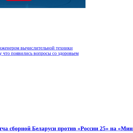
инженером вычислительной техники
у что появились вопросы со здоровьем
ча сборной Беларуси против «России 25» на «Мин