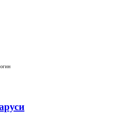
логин
аруси