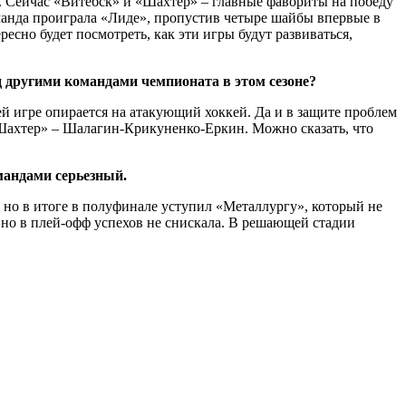
це. Сейчас «Витебск» и «Шахтер» – главные фавориты на победу
оманда проиграла «Лиде», пропустив четыре шайбы впервые в
есно будет посмотреть, как эти игры будут развиваться,
 другими командами чемпионата в этом сезоне?
й игре опирается на атакующий хоккей. Да и в защите проблем
Шахтер» – Шалагин-Крикуненко-Еркин. Можно сказать, что
мандами серьезный.
но в итоге в полуфинале уступил «Металлургу», который не
 но в плей-офф успехов не снискала. В решающей стадии