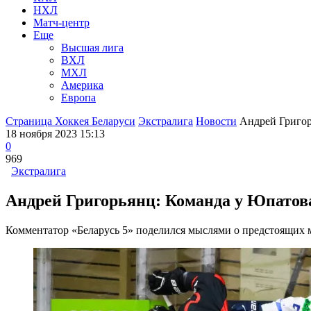
НХЛ
Матч-центр
Еще
Высшая лига
ВХЛ
МХЛ
Америка
Европа
Страница Хоккея Беларуси
Экстралига
Новости
Андрей Григор
18 ноября 2023 15:13
0
969
Экстралига
Андрей Григорьянц: Команда у Юпатова 
Комментатор «Беларусь 5» поделился мыслями о предстоящих м