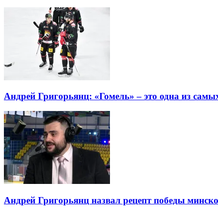
Андрей Григорьянц: «Гомель» – это одна из самых
Андрей Григорьянц назвал рецепт победы минско