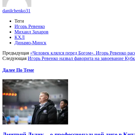
danilchenko31
Теги
Игорь Ревенко
Михаил Захаров
КХЛ
Динамо-Минск
Предыдущая
«Человек клялся перед Богом». Игорь Ревенко рас
Следующая
Игорь Ревенко назвал фаворита на завоевание Куб
Далее По Теме
Дмитрий Дудик – о профессиональной лиге в Кита