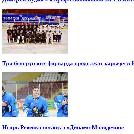
Три белорусских форварда продолжат карьеру в 
Игорь Ревенко покинул «Динамо-Молодечно»