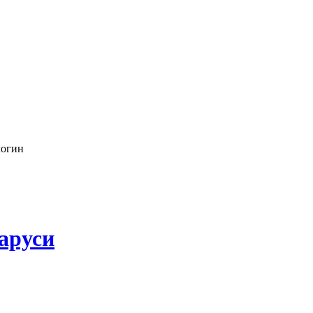
логин
аруси