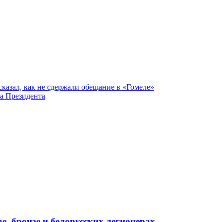
сказал, как не сдержали обещание в «Гомеле»
ка Президента
е, бронзе и белорусских легионерах