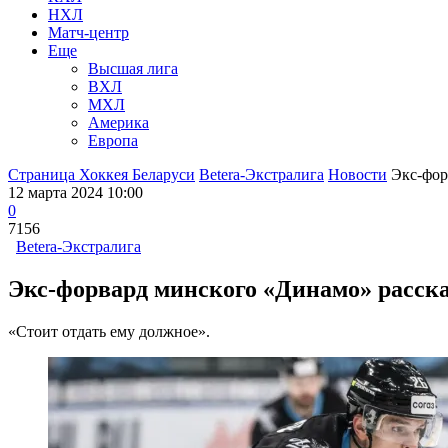
НХЛ
Матч-центр
Еще
Высшая лига
ВХЛ
МХЛ
Америка
Европа
Страница Хоккея Беларуси
Betera-Экстралига
Новости
Экс-фор
12 марта 2024 10:00
0
7156
Betera-Экстралига
Экс-форвард минского «Динамо» расска
«Стоит отдать ему должное».