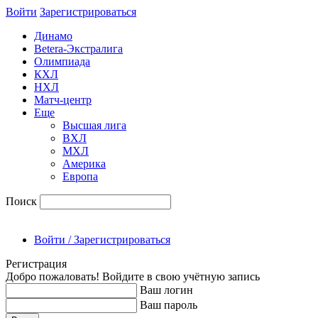
Войти
Зарегиcтрироваться
Динамо
Betera-Экстралига
Олимпиада
КХЛ
НХЛ
Матч-центр
Еще
Высшая лига
ВХЛ
МХЛ
Америка
Европа
Поиск
Войти / Зарегистрироваться
Регистрация
Добро пожаловать! Войдите в свою учётную запись
Ваш логин
Ваш пароль