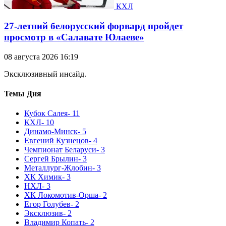
КХЛ
27-летний белорусский форвард пройдет
просмотр в «Салавате Юлаеве»
08 августа 2026 16:19
Эксклюзивный инсайд.
Темы Дня
Кубок Салея
- 11
КХЛ
- 10
Динамо-Минск
- 5
Евгений Кузнецов
- 4
Чемпионат Беларуси
- 3
Сергей Брылин
- 3
Металлург-Жлобин
- 3
ХК Химик
- 3
НХЛ
- 3
ХК Локомотив-Орша
- 2
Егор Голубев
- 2
Эксклюзив
- 2
Владимир Копать
- 2