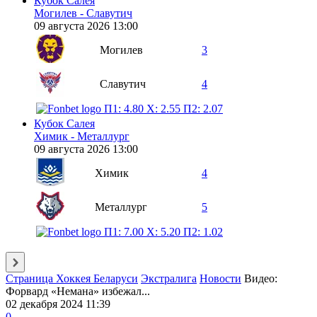
Кубок Салея
Могилев - Славутич
09 августа 2026 13:00
Могилев
3
Славутич
4
П1: 4.80
X: 2.55
П2: 2.07
Кубок Салея
Химик - Металлург
09 августа 2026 13:00
Химик
4
Металлург
5
П1: 7.00
X: 5.20
П2: 1.02
Страница Хоккея Беларуси
Экстралига
Новости
Видео:
Форвард «Немана» избежал...
02 декабря 2024 11:39
0