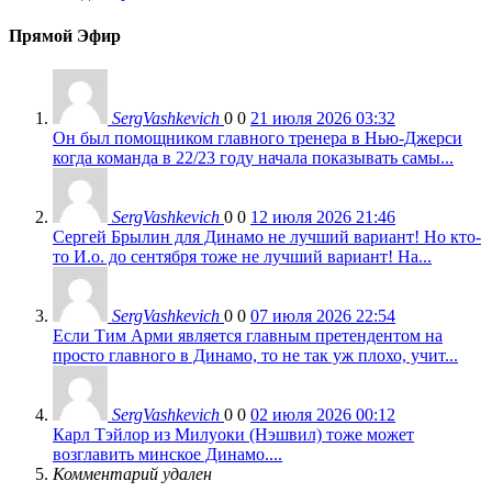
Прямой Эфир
SergVashkevich
0
0
21 июля 2026 03:32
Он был помощником главного тренера в Нью-Джерси
когда команда в 22/23 году начала показывать самы...
SergVashkevich
0
0
12 июля 2026 21:46
Сергей Брылин для Динамо не лучший вариант! Но кто-
то И.о. до сентября тоже не лучший вариант! На...
SergVashkevich
0
0
07 июля 2026 22:54
Если Тим Арми является главным претендентом на
просто главного в Динамо, то не так уж плохо, учит...
SergVashkevich
0
0
02 июля 2026 00:12
Карл Тэйлор из Милуоки (Нэшвил) тоже может
возглавить минское Динамо....
Комментарий удален