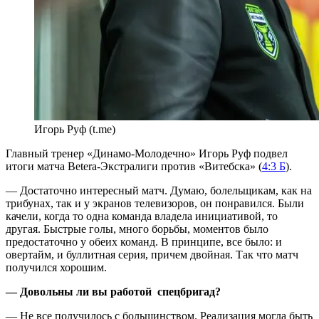
Игорь Руф (t.me)
Главный тренер «Динамо-Молодечно» Игорь Руф подвел
итоги матча Betera-Экстралиги против «Витебска» (
4:3 Б
).
— Достаточно интересный матч. Думаю, болельщикам, как на
трибунах, так и у экранов телевизоров, он понравился. Были
качели, когда то одна команда владела инициативой, то
другая. Быстрые голы, много борьбы, моментов было
предостаточно у обеих команд. В принципе, все было: и
овертайм, и буллитная серия, причем двойная. Так что матч
получился хорошим.
— Довольны ли вы работой спецбригад?
— Не все получилось с большинством. Реализация могла быть