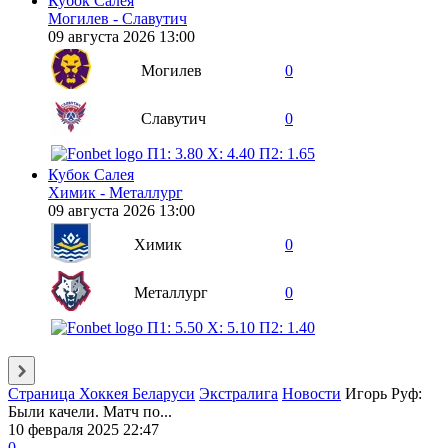
Кубок Салея
Могилев - Славутич
09 августа 2026 13:00
Могилев
0
Славутич
0
П1: 3.80
X: 4.40
П2: 1.65
Кубок Салея
Химик - Металлург
09 августа 2026 13:00
Химик
0
Металлург
0
П1: 5.50
X: 5.10
П2: 1.40
Страница Хоккея Беларуси
Экстралига
Новости
Игорь Руф:
Были качели. Матч по...
10 февраля 2025 22:47
0