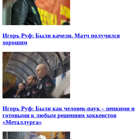
Игорь Руф: Были качели. Матч получился
хорошим
Игорь Руф: Были как человек-паук – цепкими и
готовыми к любым решениям хоккеистов
«Металлурга»