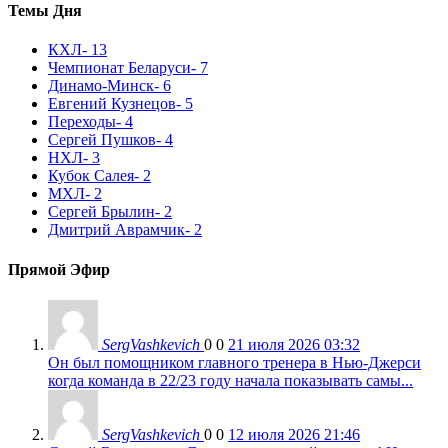
Темы Дня
КХЛ
- 13
Чемпионат Беларуси
- 7
Динамо-Минск
- 6
Евгений Кузнецов
- 5
Переходы
- 4
Сергей Пушков
- 4
НХЛ
- 3
Кубок Салея
- 2
МХЛ
- 2
Сергей Брылин
- 2
Дмитрий Аврамчик
- 2
Прямой Эфир
SergVashkevich
0
0
21 июля 2026 03:32
Он был помощником главного тренера в Нью-Джерси
когда команда в 22/23 году начала показывать самы...
SergVashkevich
0
0
12 июля 2026 21:46