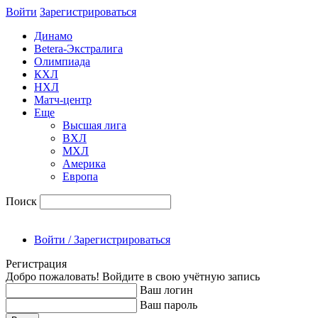
Войти
Зарегиcтрироваться
Динамо
Betera-Экстралига
Олимпиада
КХЛ
НХЛ
Матч-центр
Еще
Высшая лига
ВХЛ
МХЛ
Америка
Европа
Поиск
Войти / Зарегистрироваться
Регистрация
Добро пожаловать! Войдите в свою учётную запись
Ваш логин
Ваш пароль