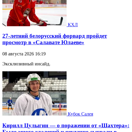
КХЛ
27-летний белорусский форвард пройдет
просмотр в «Салавате Юлаеве»
08 августа 2026 16:19
Эксклюзивный инсайд.
Кубок Салея
Кирилл Цулыгин — о поражении от «Шахтера»:
Было много удалений и неудачно сыграли в