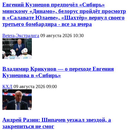
Евгений Кузнецов предпочёл «Сибирь»
минскому «Динамо», белорус пройдёт просмотр
в «Салавате Юлаеве», «Шахтёр» вернул своего
третьего бомбардира - все за вчера
Betera-Экстралига
09 августа 2026 10:30
Владимир Крикунов — о переходе Евгения
Кузнецова в «Сибирь»
КХЛ
09 августа 2026 09:00
Андрей Разин: Шипачев уезжал звездой, а
закрепиться не смог