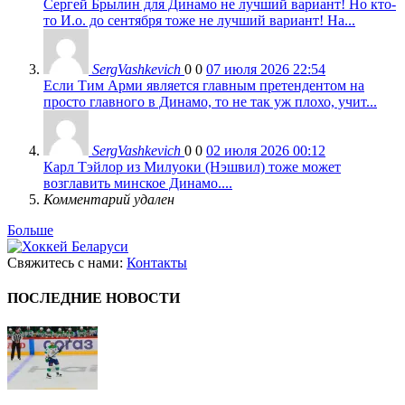
Сергей Брылин для Динамо не лучший вариант! Но кто-
то И.о. до сентября тоже не лучший вариант! На...
SergVashkevich
0
0
07 июля 2026 22:54
Если Тим Арми является главным претендентом на
просто главного в Динамо, то не так уж плохо, учит...
SergVashkevich
0
0
02 июля 2026 00:12
Карл Тэйлор из Милуоки (Нэшвил) тоже может
возглавить минское Динамо....
Комментарий удален
Больше
Свяжитесь с нами:
Контакты
ПОСЛЕДНИЕ НОВОСТИ