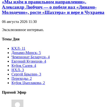
«Мы идём в правильном направлении».
Александр Любчич — о победе над «Динамо-
Молодечно», росте «Шахтера» и вере в Чухраева
06 августа 2026 11:30
Эксклюзивное интервью.
Темы Дня
КХЛ
- 11
Динамо-Минск
- 5
Чемпионат Беларуси
- 4
Евгений Кузнецов
- 4
Кубок Салея
- 4
НХЛ
- 3
Сергей Брылин
- 3
Переходы
- 2
Кубок Цыплакова
- 2
Прямой Эфир