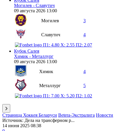
Кубок Салея
Могилев - Славутич
09 августа 2026 13:00
Могилев
3
Славутич
4
П1: 4.80
X: 2.55
П2: 2.07
Кубок Салея
Химик - Металлург
09 августа 2026 13:00
Химик
4
Металлург
5
П1: 7.00
X: 5.20
П2: 1.02
Страница Хоккея Беларуси
Betera-Экстралига
Новости
Источник: Дела на трансферном р...
14 июня 2025 08:38
0