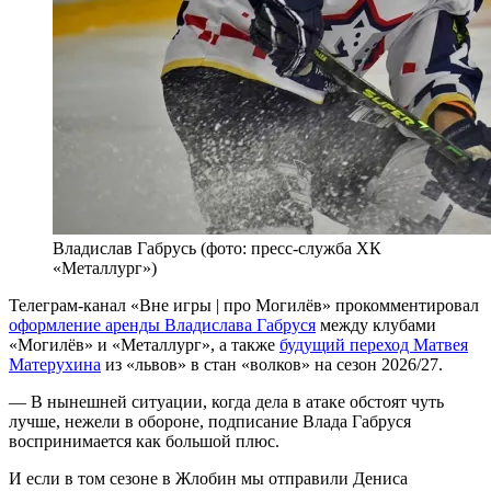
Владислав Габрусь (фото: пресс-служба ХК
«Металлург»)
Телеграм-канал «Вне игры | про Могилёв» прокомментировал
оформление аренды Владислава Габруся
между клубами
«Могилёв» и «Металлург», а также
будущий переход Матвея
Матерухина
из «львов» в стан «волков» на сезон 2026/27.
— В нынешней ситуации, когда дела в атаке обстоят чуть
лучше, нежели в обороне, подписание Влада Габруся
воспринимается как большой плюс.
И если в том сезоне в Жлобин мы отправили Дениса