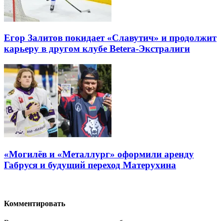
Егор Залитов покидает «Славутич» и продолжит
карьеру в другом клубе Betera-Экстралиги
«Могилёв и «Металлург» оформили аренду
Габруся и будущий переход Матерухина
Комментировать