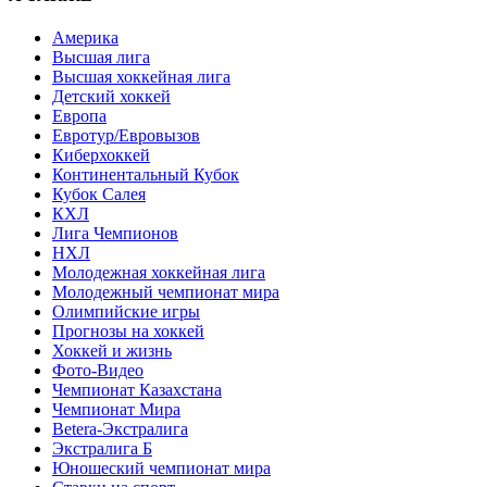
Америка
Высшая лига
Высшая хоккейная лига
Детский хоккей
Европа
Евротур/Евровызов
Киберхоккей
Континентальный Кубок
Кубок Салея
КХЛ
Лига Чемпионов
НХЛ
Молодежная хоккейная лига
Молодежный чемпионат мира
Олимпийские игры
Прогнозы на хоккей
Хоккей и жизнь
Фото-Видео
Чемпионат Казахстана
Чемпионат Мира
Betera-Экстралига
Экстралига Б
Юношеский чемпионат мира