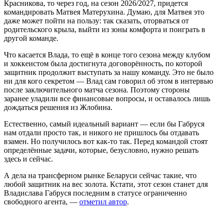
Красникова, то через год, на сезон 2026/2027, придется
командировать Матвея Матерухина. Думаю, для Матвея это
даже может пойти на пользу: так сказать, оторваться от
родительского крыла, выйти из зоны комфорта и поиграть в
другой команде.
Что касается Влада, то ещё в конце того сезона между клубом
и хоккеистом была достигнута договорённость, по которой
защитник продолжит выступать за нашу команду. Это не было
ни для кого секретом — Влад сам говорил об этом в интервью
после заключительного матча сезона. Поэтому стороны
заранее уладили все финансовые вопросы, и оставалось лишь
дождаться решения из Жлобина.
Естественно, самый идеальный вариант — если бы Габруся
нам отдали просто так, и никого не пришлось бы отдавать
взамен. Но получилось вот как-то так. Перед командой стоят
определённые задачи, которые, безусловно, нужно решать
здесь и сейчас.
А дела на трансферном рынке Беларуси сейчас такие, что
любой защитник на вес золота. Кстати, этот сезон станет для
Владислава Габруся последним в статусе ограниченно
свободного агента, —
отметил автор
.