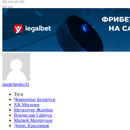
danilchenko31
Теги
Чемпионат Беларуси
ХК Могилев
Металлург Жлобин
Владислав Габрусь
Матвей Матерухин
Денис Красников