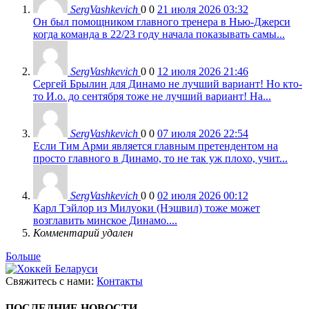
SergVashkevich
0
0
21 июля 2026 03:32
Он был помощником главного тренера в Нью-Джерси
когда команда в 22/23 году начала показывать самы...
SergVashkevich
0
0
12 июля 2026 21:46
Сергей Брылин для Динамо не лучший вариант! Но кто-
то И.о. до сентября тоже не лучший вариант! На...
SergVashkevich
0
0
07 июля 2026 22:54
Если Тим Арми является главным претендентом на
просто главного в Динамо, то не так уж плохо, учит...
SergVashkevich
0
0
02 июля 2026 00:12
Карл Тэйлор из Милуоки (Нэшвил) тоже может
возглавить минское Динамо....
Комментарий удален
Больше
Свяжитесь с нами:
Контакты
ПОСЛЕДНИЕ НОВОСТИ