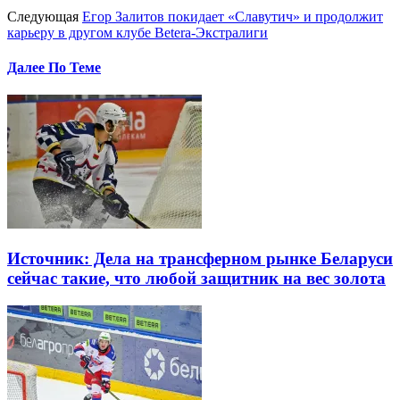
Следующая
Егор Залитов покидает «Славутич» и продолжит
карьеру в другом клубе Betera-Экстралиги
Далее По Теме
Источник: Дела на трансферном рынке Беларуси
сейчас такие, что любой защитник на вес золота