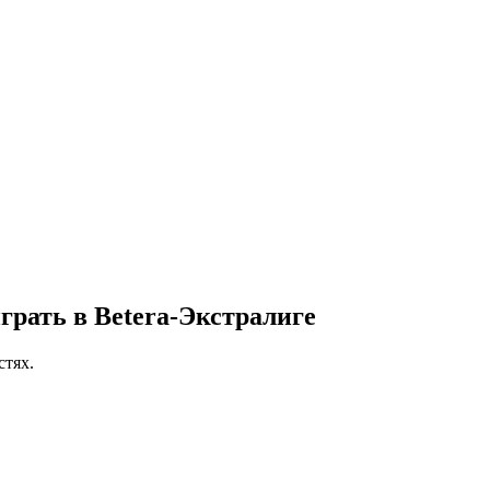
грать в Betera-Экстралиге
стях.