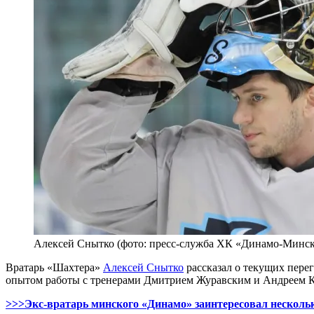
Алексей Снытко (фото: пресс-служба ХК «Динамо-Минск
Вратарь «Шахтера»
Алексей Снытко
рассказал о текущих пере
опытом работы с тренерами Дмитрием Журавским и Андреем Кол
>>>Экс-вратарь минского «Динамо» заинтересовал нескол