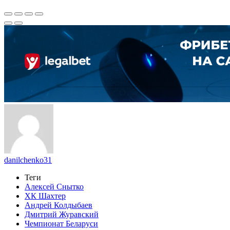
danilchenko31
Теги
Алексей Снытко
ХК Шахтер
Андрей Колдыбаев
Дмитрий Журавский
Чемпионат Беларуси