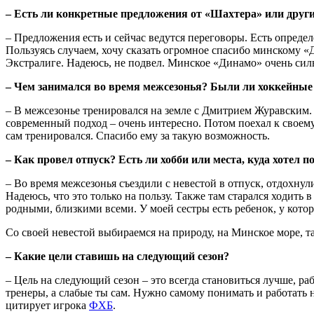
– Есть ли конкретные предложения от «Шахтера» или други
– Предложения есть и сейчас ведутся переговоры. Есть определ
Пользуясь случаем, хочу сказать огромное спасибо минскому «
Экстралиге. Надеюсь, не подвел. Минское «Динамо» очень сильн
– Чем занимался во время межсезонья? Были ли хоккейные
– В межсезонье тренировался на земле с Дмитрием Журавским. 
современный подход – очень интересно. Потом поехал к своему
сам тренировался. Спасибо ему за такую возможность.
– Как провел отпуск? Есть ли хобби или места, куда хотел п
– Во время межсезонья съездили с невестой в отпуск, отдохнул
Надеюсь, что это только на пользу. Также там старался ходить 
родными, близкими всеми. У моей сестры есть ребенок, у кото
Со своей невестой выбираемся на природу, на Минское море, т
– Какие цели ставишь на следующий сезон?
– Цель на следующий сезон – это всегда становиться лучше, р
тренеры, а слабые ты сам. Нужно самому понимать и работать на
цитирует игрока
ФХБ
.