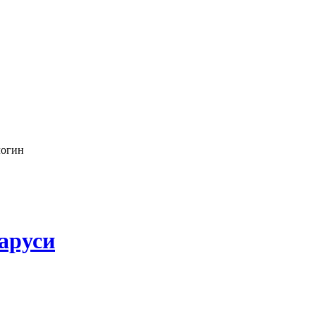
логин
аруси