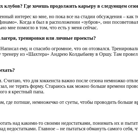
х клубов? Где хочешь продолжить карьеру в следующем сезо
енный интерес ко мне, но пока все на стадии обсуждения – как т
Динамо». Когда я был в расположении «зубров», они посоветовал
о мне помогло в том, что есть у меня сейчас.
 лагеря, тренировки или личные проекты?
Написал ему, и спасибо огромное, что он отозвался. Тренирова
 тренеру из «Шахтера» Андрею Колдыбаеву в Оршу. Там провел 10 
оехать?
и. Считаю, что для хоккеиста важно после сезона немножко отвлеч
в зал, не терять форму. Стараюсь как можно больше времени пров
рого я крестный папа.
ам, где потише, немножечко от суеты, чтобы проводить больше в
аботать над какими-то своими недостатками, понимать их и пыта
д недостатками. Главное – не пытаться обмануть самого себя, чт