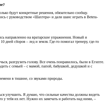
не?
олько будут конкретные решения, обязательно сообщу.
ись с руководством «Шахтера» и дали шанс играть в Betera-
лись направленно на вратарские упражнения. Новый и
дней сборов – лед и земля. Где-то помогал тренеру, где-то
ься, разгрузить голову. Все очень понравилось, были в Египте.
одить с семьей – с мамой, папой, бабушкой, дедушкой и с
ремени в тишине, со звуками природы.
ться улучшить. Я думаю, что сильные качества должны видеть
о у тебя их нет. Нужно их замечать и работать над ними, –