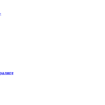
»
ралиге