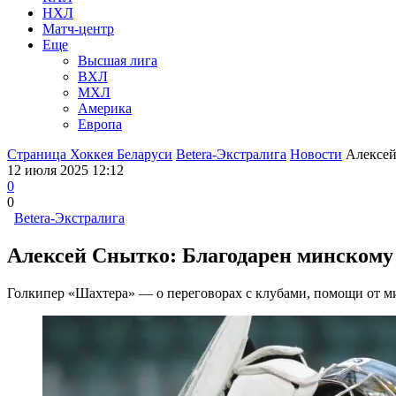
НХЛ
Матч-центр
Еще
Высшая лига
ВХЛ
МХЛ
Америка
Европа
Страница Хоккея Беларуси
Betera-Экстралига
Новости
Алексей
12 июля 2025 12:12
0
0
Betera-Экстралига
Алексей Снытко: Благодарен минскому 
Голкипер «Шахтера» — о переговорах с клубами, помощи от м