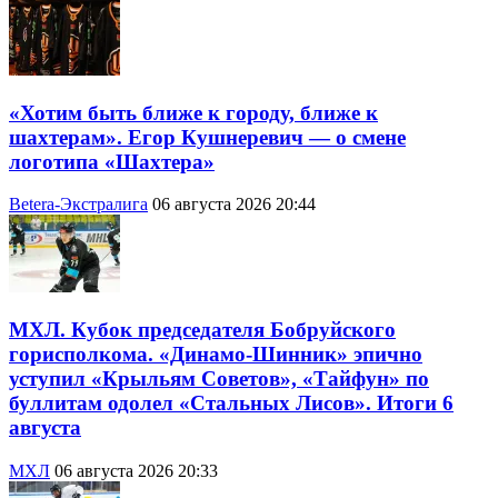
«Хотим быть ближе к городу, ближе к
шахтерам». Егор Кушнеревич — о смене
логотипа «Шахтера»
Betera-Экстралига
06 августа 2026 20:44
МХЛ. Кубок председателя Бобруйского
горисполкома. «Динамо-Шинник» эпично
уступил «Крыльям Советов», «Тайфун» по
буллитам одолел «Стальных Лисов». Итоги 6
августа
МХЛ
06 августа 2026 20:33