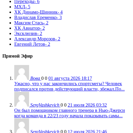
Переходы
- 6
МХЛ
- 5
ХК Динамо-Шинник
- 4
Владислав Еременко
- 3
Максим Стась
- 2
ХК Авиатор
- 2
Эксклюзив
- 2
Александр Морозов
- 2
Евгений Летов
- 2
Прямой Эфир
Вова
0
0
01 августа 2026 18:17
Ужасно, что у нас закончились спортсмегы? Человек
подписался против действующнй власти, збежал.По...
SergVashkevich
0
0
21 июля 2026 03:32
Он был помощником главного тренера в Нью-Джерси
когда команда в 22/23 году начала показывать самы...
SergVashkevich
0
0
12 июля 2026 21:46