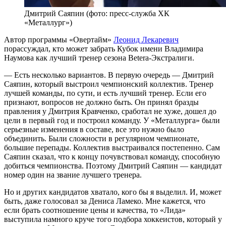
Дмитрий Саяпин (фото: пресс-служба ХК
«Металлург»)
Автор программы «Овертайм»
Леонид Лекаревич
порассуждал, кто может забрать Кубок имени Владимира
Наумова как лучший тренер сезона Betera-Экстралиги.
— Есть несколько вариантов. В первую очередь — Дмитрий
Саяпин, который выстроил чемпионский коллектив. Тренер
лучшей команды, по сути, и есть лучший тренер. Если его
признают, вопросов не должно быть. Он принял бразды
правления у Дмитрия Кравченко, сработал не хуже, дошел до
цели в первый год и построил команду. У «Металлурга» были
серьезные изменения в составе, все это нужно было
объединить. Были сложности в регулярном чемпионате,
большие перепады. Коллектив выстраивался постепенно. Сам
Саяпин сказал, что к концу почувствовал команду, способную
добиться чемпионства. Поэтому Дмитрий Саяпин — кандидат
номер один на звание лучшего тренера.
Но и других кандидатов хватало, кого бы я выделил. И, может
быть, даже голосовал за Дениса Ламеко. Мне кажется, что
если брать соотношение цены и качества, то «Лида»
выступила намного круче того подбора хоккеистов, который у