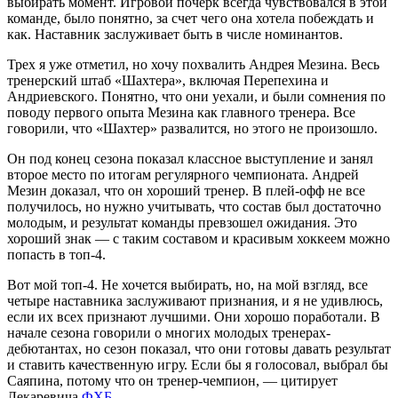
выбирать момент. Игровой почерк всегда чувствовался в этой
команде, было понятно, за счет чего она хотела побеждать и
как. Наставник заслуживает быть в числе номинантов.
Трех я уже отметил, но хочу похвалить Андрея Мезина. Весь
тренерский штаб «Шахтера», включая Перепехина и
Андриевского. Понятно, что они уехали, и были сомнения по
поводу первого опыта Мезина как главного тренера. Все
говорили, что «Шахтер» развалится, но этого не произошло.
Он под конец сезона показал классное выступление и занял
второе место по итогам регулярного чемпионата. Андрей
Мезин доказал, что он хороший тренер. В плей-офф не все
получилось, но нужно учитывать, что состав был достаточно
молодым, и результат команды превзошел ожидания. Это
хороший знак — с таким составом и красивым хоккеем можно
попасть в топ-4.
Вот мой топ-4. Не хочется выбирать, но, на мой взгляд, все
четыре наставника заслуживают признания, и я не удивлюсь,
если их всех признают лучшими. Они хорошо поработали. В
начале сезона говорили о многих молодых тренерах-
дебютантах, но сезон показал, что они готовы давать результат
и ставить качественную игру. Если бы я голосовал, выбрал бы
Саяпина, потому что он тренер-чемпион, — цитирует
Лекаревича
ФХБ
.