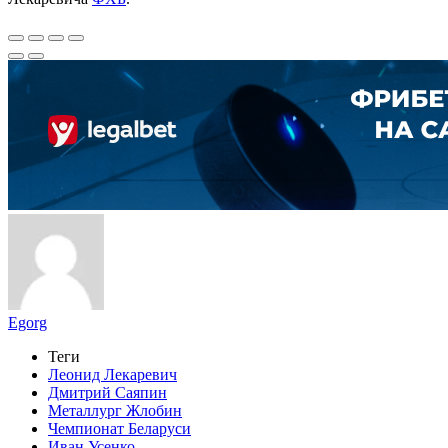
Egorg
Теги
Леонид Лекаревич
Дмитрий Саяпин
Металлург Жлобин
Чемпионат Беларуси
Иван Усенко