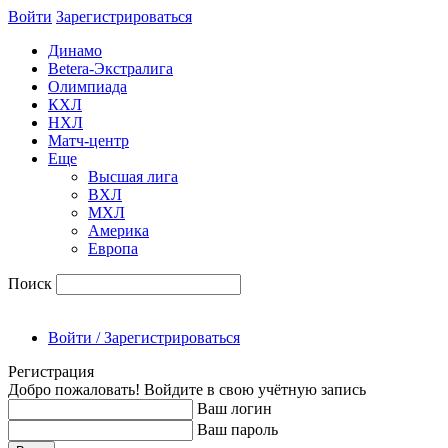
Войти
Зарегиcтрироваться
Динамо
Betera-Экстралига
Олимпиада
КХЛ
НХЛ
Матч-центр
Еще
Высшая лига
ВХЛ
МХЛ
Америка
Европа
Поиск
Войти / Зарегистрироваться
Регистрация
Добро пожаловать! Войдите в свою учётную запись
Ваш логин
Ваш пароль