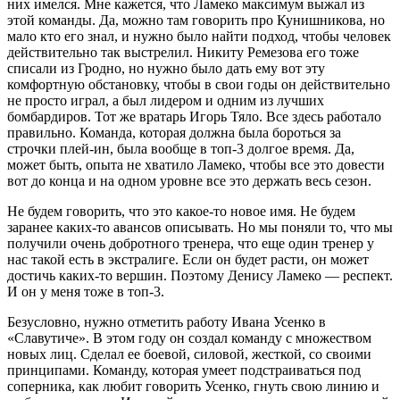
них имелся. Мне кажется, что Ламеко максимум выжал из
этой команды. Да, можно там говорить про Кунишникова, но
мало кто его знал, и нужно было найти подход, чтобы человек
действительно так выстрелил. Никиту Ремезова его тоже
списали из Гродно, но нужно было дать ему вот эту
комфортную обстановку, чтобы в свои годы он действительно
не просто играл, а был лидером и одним из лучших
бомбардиров. Тот же вратарь Игорь Тяло. Все здесь работало
правильно. Команда, которая должна была бороться за
строчки плей-ин, была вообще в топ-3 долгое время. Да,
может быть, опыта не хватило Ламеко, чтобы все это довести
вот до конца и на одном уровне все это держать весь сезон.
Не будем говорить, что это какое-то новое имя. Не будем
заранее каких-то авансов описывать. Но мы поняли то, что мы
получили очень добротного тренера, что еще один тренер у
нас такой есть в экстралиге. Если он будет расти, он может
достичь каких-то вершин. Поэтому Денису Ламеко — респект.
И он у меня тоже в топ-3.
Безусловно, нужно отметить работу Ивана Усенко в
«Славутиче». В этом году он создал команду с множеством
новых лиц. Сделал ее боевой, силовой, жесткой, со своими
принципами. Команду, которая умеет подстраиваться под
соперника, как любит говорить Усенко, гнуть свою линию и