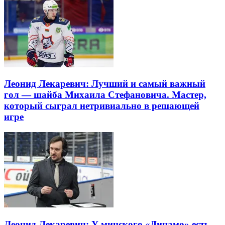
Леонид Лекаревич: Лучший и самый важный
гол — шайба Михаила Стефановича. Мастер,
который сыграл нетривиально в решающей
игре
Леонид Лекаревич: У минского «Динамо» есть