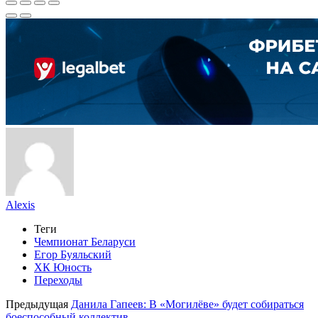
Alexis
Теги
Чемпионат Беларуси
Егор Буяльский
ХК Юность
Переходы
Предыдущая
Данила Гапеев: В «Могилёве» будет собираться
боеспособный коллектив