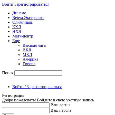
Войти
Зарегиcтрироваться
Динамо
Betera-Экстралига
Олимпиада
КХЛ
НХЛ
Матч-центр
Еще
Высшая лига
ВХЛ
МХЛ
Америка
Европа
Поиск
Войти / Зарегистрироваться
Регистрация
Добро пожаловать! Войдите в свою учётную запись
Ваш логин
Ваш пароль