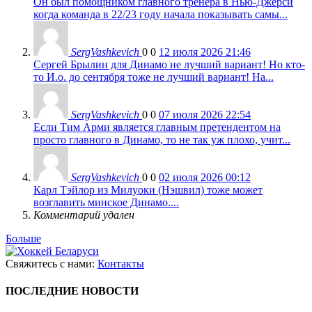
Он был помощником главного тренера в Нью-Джерси
когда команда в 22/23 году начала показывать самы...
SergVashkevich
0
0
12 июля 2026 21:46
Сергей Брылин для Динамо не лучший вариант! Но кто-
то И.о. до сентября тоже не лучший вариант! На...
SergVashkevich
0
0
07 июля 2026 22:54
Если Тим Арми является главным претендентом на
просто главного в Динамо, то не так уж плохо, учит...
SergVashkevich
0
0
02 июля 2026 00:12
Карл Тэйлор из Милуоки (Нэшвил) тоже может
возглавить минское Динамо....
Комментарий удален
Больше
Свяжитесь с нами:
Контакты
ПОСЛЕДНИЕ НОВОСТИ