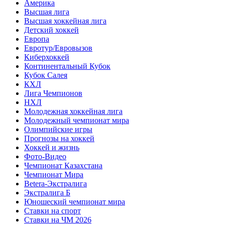
Америка
Высшая лига
Высшая хоккейная лига
Детский хоккей
Европа
Евротур/Евровызов
Киберхоккей
Континентальный Кубок
Кубок Салея
КХЛ
Лига Чемпионов
НХЛ
Молодежная хоккейная лига
Молодежный чемпионат мира
Олимпийские игры
Прогнозы на хоккей
Хоккей и жизнь
Фото-Видео
Чемпионат Казахстана
Чемпионат Мира
Betera-Экстралига
Экстралига Б
Юношеский чемпионат мира
Ставки на спорт
Ставки на ЧМ 2026