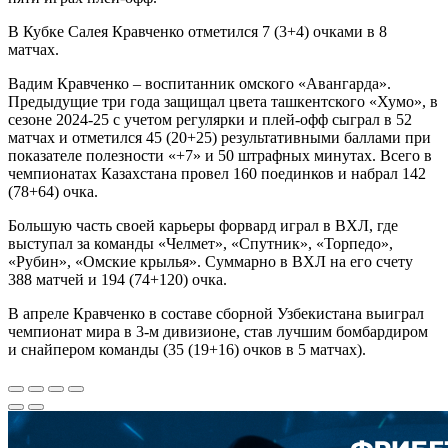
В Кубке Салея Кравченко отметился 7 (3+4) очками в 8
матчах.
Вадим Кравченко – воспитанник омского «Авангарда».
Предыдущие три года защищал цвета ташкентского «Хумо», в
сезоне 2024-25 с учетом регулярки и плей-офф сыграл в 52
матчах и отметился 45 (20+25) результативными баллами при
показателе полезности «+7» и 50 штрафных минутах. Всего в
чемпионатах Казахстана провел 160 поединков и набрал 142
(78+64) очка.
Большую часть своей карьеры форвард играл в ВХЛ, где
выступал за команды «Челмет», «Спутник», «Торпедо»,
«Рубин», «Омские крылья». Суммарно в ВХЛ на его счету
388 матчей и 194 (74+120) очка.
В апреле Кравченко в составе сборной Узбекистана выиграл
чемпионат мира в 3-м дивизионе, став лучшим бомбардиром
и снайпером команды (35 (19+16) очков в 5 матчах).