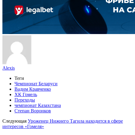
Alexis
Теги
Чемпионат Беларуси
Вадим Кравченко
ХК Гомель
Переходы
чемпионат Казахстана
Степан Воронков
Следующая
Уроженец Нижнего Тагила находится в сфере
интересов «Гомеля»