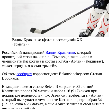
Вадим Кравченко (фото: пресс-служба ХК
«Гомель»)
Российский нападающий
Вадим Кравченко
, который
прошедший сезон начинал в «Гомеле», а заканчивал в
чемпионате Казахстана в составе клуба «Арлан» (Кокшетау),
может вернуться в стан «рысей».
Об этом
сообщает
корреспондент Belarushockey.com Степан
Воронков.
В завершившемся сезоне Betera-Экстралиги 32-летний
Кравченко провёл 26 матчей и набрал 16 (9+7) очков при
показателе полезности «+1». Затем он перебрался в «Арлан»,
который выступает в чемпионате Казахстана, где набрал 34
(12+22) очка в 23 матчах, а еще 4 очка записал в свой актив в
пяти играх плей-офф.