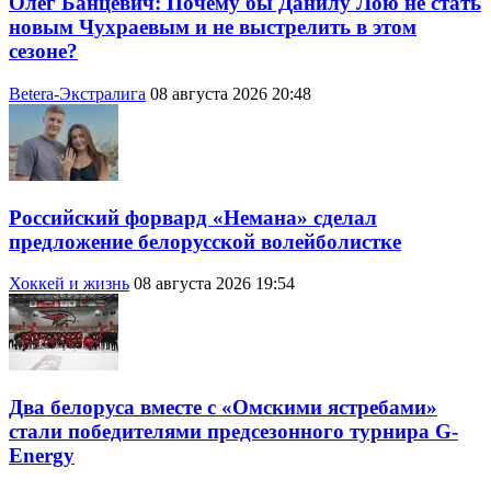
Олег Банцевич: Почему бы Данилу Лою не стать
новым Чухраевым и не выстрелить в этом
сезоне?
Betera-Экстралига
08 августа 2026 20:48
Российский форвард «Немана» сделал
предложение белорусской волейболистке
Хоккей и жизнь
08 августа 2026 19:54
Два белоруса вместе с «Омскими ястребами»
стали победителями предсезонного турнира G-
Energy