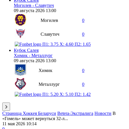
Кубок Салея
Могилев - Славутич
09 августа 2026 13:00
Могилев
0
Славутич
0
П1: 3.75
X: 4.60
П2: 1.65
Кубок Салея
Химик - Металлург
09 августа 2026 13:00
Химик
0
Металлург
0
П1: 5.20
X: 5.10
П2: 1.42
Страница Хоккея Беларуси
Betera-Экстралига
Новости
В
«Гомель» может вернуться 32-л...
11 мая 2026 10:14
0