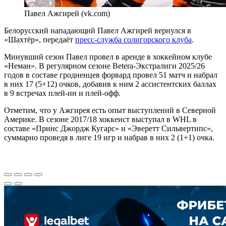
Павел Ажгирей (vk.com)
Белорусский нападающий Павел Ажгирей вернулся в
«Шахтёр», передаёт
пресс-служба солигорского клуба
.
Минувший сезон Павел провел в аренде в хоккейном клубе
«Неман». В регулярном сезоне Betera-Экстралиги 2025/26
годов в составе гродненцев форвард провел 51 матч и набрал
в них 17 (5+12) очков, добавив к ним 2 ассистентских баллах
в 9 встречах плей-ин и плей-офф.
Отметим, что у Ажгирея есть опыт выступлений в Северной
Америке. В сезоне 2017/18 хоккеист выступал в WHL в
составе «Принс Джордж Кугарс» и «Эверетт Сильвертипс»,
суммарно проведя в лиге 19 игр и набрав в них 2 (1+1) очка.