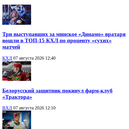
Три выступавших за минское «Динамо» вратаря
вошли в ТОП-15 КХЛ по проценту «сухих»
матчей
КХЛ
07 августа 2026 12:40
Белорусский защитник покинул фарм-клуб
«Трактора»
ВХЛ
07 августа 2026 12:10