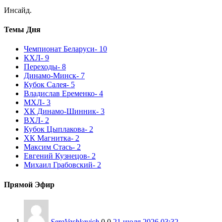
Инсайд.
Темы Дня
Чемпионат Беларуси
- 10
КХЛ
- 9
Переходы
- 8
Динамо-Минск
- 7
Кубок Салея
- 5
Владислав Еременко
- 4
МХЛ
- 3
ХК Динамо-Шинник
- 3
ВХЛ
- 2
Кубок Цыплакова
- 2
ХК Магнитка
- 2
Максим Стась
- 2
Евгений Кузнецов
- 2
Михаил Грабовский
- 2
Прямой Эфир
SergVashkevich
0
0
21 июля 2026 03:32