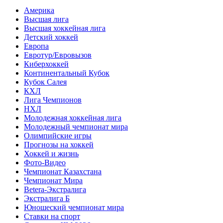
Америка
Высшая лига
Высшая хоккейная лига
Детский хоккей
Европа
Евротур/Евровызов
Киберхоккей
Континентальный Кубок
Кубок Салея
КХЛ
Лига Чемпионов
НХЛ
Молодежная хоккейная лига
Молодежный чемпионат мира
Олимпийские игры
Прогнозы на хоккей
Хоккей и жизнь
Фото-Видео
Чемпионат Казахстана
Чемпионат Мира
Betera-Экстралига
Экстралига Б
Юношеский чемпионат мира
Ставки на спорт