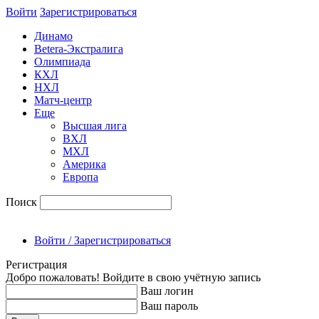
Войти
Зарегиcтрироваться
Динамо
Betera-Экстралига
Олимпиада
КХЛ
НХЛ
Матч-центр
Еще
Высшая лига
ВХЛ
МХЛ
Америка
Европа
Поиск
Войти / Зарегистрироваться
Регистрация
Добро пожаловать! Войдите в свою учётную запись
Ваш логин
Ваш пароль