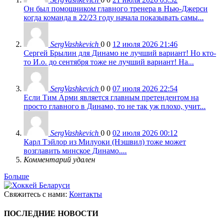
Он был помощником главного тренера в Нью-Джерси
когда команда в 22/23 году начала показывать самы...
SergVashkevich
0
0
12 июля 2026 21:46
Сергей Брылин для Динамо не лучший вариант! Но кто-
то И.о. до сентября тоже не лучший вариант! На...
SergVashkevich
0
0
07 июля 2026 22:54
Если Тим Арми является главным претендентом на
просто главного в Динамо, то не так уж плохо, учит...
SergVashkevich
0
0
02 июля 2026 00:12
Карл Тэйлор из Милуоки (Нэшвил) тоже может
возглавить минское Динамо....
Комментарий удален
Больше
Свяжитесь с нами:
Контакты
ПОСЛЕДНИЕ НОВОСТИ