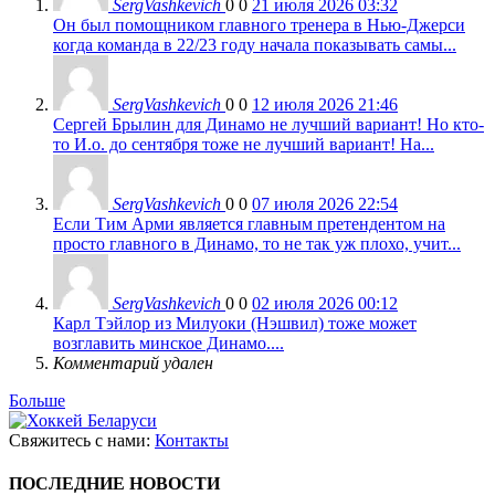
SergVashkevich
0
0
21 июля 2026 03:32
Он был помощником главного тренера в Нью-Джерси
когда команда в 22/23 году начала показывать самы...
SergVashkevich
0
0
12 июля 2026 21:46
Сергей Брылин для Динамо не лучший вариант! Но кто-
то И.о. до сентября тоже не лучший вариант! На...
SergVashkevich
0
0
07 июля 2026 22:54
Если Тим Арми является главным претендентом на
просто главного в Динамо, то не так уж плохо, учит...
SergVashkevich
0
0
02 июля 2026 00:12
Карл Тэйлор из Милуоки (Нэшвил) тоже может
возглавить минское Динамо....
Комментарий удален
Больше
Свяжитесь с нами:
Контакты
ПОСЛЕДНИЕ НОВОСТИ