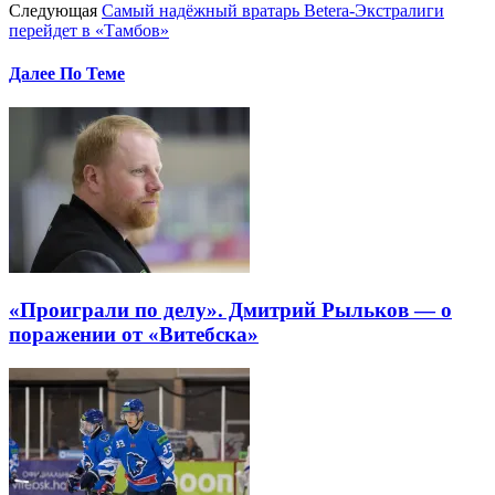
Следующая
Самый надёжный вратарь Betera-Экстралиги
перейдет в «Тамбов»
Далее По Теме
«Проиграли по делу». Дмитрий Рыльков — о
поражении от «Витебска»