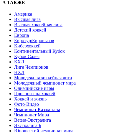
А ТАКЖЕ
Америка
Высшая лига
Высшая хоккейная лига
Детский хоккей
Европа
Евротур/Евровызов
Киберхоккей
Континентальный Кубок
Кубок Салея
КХЛ
Лига Чемпионов
НХЛ
Молодежная хоккейная лига
Молодежный чемпионат мира
Олимпийские игры
Прогнозы на хоккей
Хоккей и жизнь
Фото-Видео
Чемпионат Казахстана
Чемпионат Мира
Betera-Экстралига
Экстралига Б
Юношеский чемпионат мира