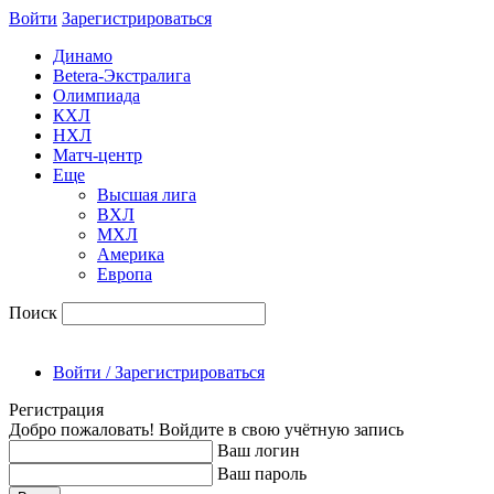
Войти
Зарегиcтрироваться
Динамо
Betera-Экстралига
Олимпиада
КХЛ
НХЛ
Матч-центр
Еще
Высшая лига
ВХЛ
МХЛ
Америка
Европа
Поиск
Войти / Зарегистрироваться
Регистрация
Добро пожаловать! Войдите в свою учётную запись
Ваш логин
Ваш пароль