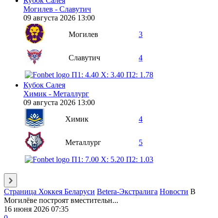
Кубок Салея
Могилев - Славутич
09 августа 2026 13:00
Могилев
3
Славутич
4
П1: 4.40
X: 3.40
П2: 1.78
Кубок Салея
Химик - Металлург
09 августа 2026 13:00
Химик
4
Металлург
5
П1: 7.00
X: 5.20
П2: 1.03
Страница Хоккея Беларуси
Betera-Экстралига
Новости
В
Могилёве построят вместительн...
16 июня 2026 07:35
0