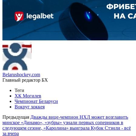
Belarushockey.com
Главный редактор БХ
Теги
ХК Могилев
Чемпионат Беларуси
Вокруг хоккея
Предыдущая
Дважды вице-чемпион НХЛ может возглавить
минское «Динамо», «зубры» узнали первых соперников в
следующем сезоне, «Каролина» выиграла Кубок Стэнли - всё
за вчера