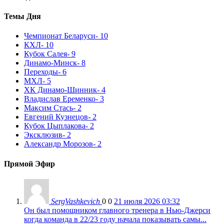
Темы Дня
Чемпионат Беларуси
- 10
КХЛ
- 10
Кубок Салея
- 9
Динамо-Минск
- 8
Переходы
- 6
МХЛ
- 5
ХК Динамо-Шинник
- 4
Владислав Еременко
- 3
Максим Стась
- 2
Евгений Кузнецов
- 2
Кубок Цыплакова
- 2
Эксклюзив
- 2
Александр Морозов
- 2
Прямой Эфир
SergVashkevich
0
0
21 июля 2026 03:32
Он был помощником главного тренера в Нью-Джерси
когда команда в 22/23 году начала показывать самы...