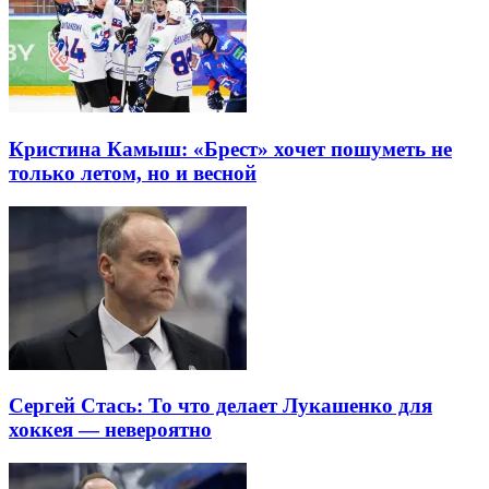
Кристина Камыш: «Брест» хочет пошуметь не
только летом, но и весной
Сергей Стась: То что делает Лукашенко для
хоккея — невероятно