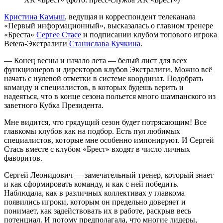
Кристина Камыш
, ведущая и корреспондент телеканала
«Первый информационный», высказалась о главном тренере
«Бреста»
Сергее Стасе
и подписании клубом топового игрока
Betera-Экстралиги
Станислава Кучкина
.
— Конец весны и начало лета — белый лист для всех
функционеров и директоров клубов Экстралиги. Можно всё
начать с нулевой отметки в системе координат. Подобрать
команду и специалистов, в которых будешь верить и
надеяться, что в конце сезона польется много шампанского из
заветного Кубка Президента.
Мне видится, что грядущий сезон будет потрясающим! Все
главкомы клубов как на подбор. Есть пул любимых
специалистов, которые мне особенно импонируют. И Сергей
Стась вместе с клубом «Брест» входят в число личных
фаворитов.
Сергей Леонидович — замечательный тренер, который знает
и как сформировать команду, и как с ней победить.
Наблюдала, как в различных коллективах у главкома
появились игроки, которым он предельно доверяет и
понимает, как задействовать их в работе, раскрыв весь
потенциал. И потому предполагала, что многие лидеры,