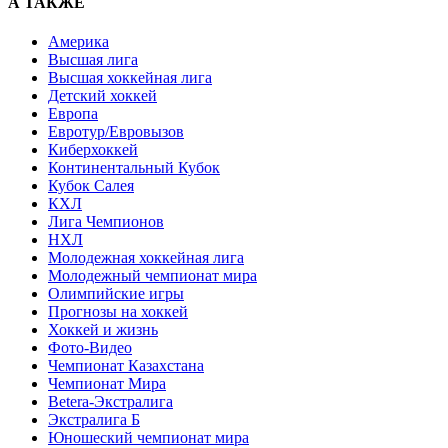
А ТАКЖЕ
Америка
Высшая лига
Высшая хоккейная лига
Детский хоккей
Европа
Евротур/Евровызов
Киберхоккей
Континентальный Кубок
Кубок Салея
КХЛ
Лига Чемпионов
НХЛ
Молодежная хоккейная лига
Молодежный чемпионат мира
Олимпийские игры
Прогнозы на хоккей
Хоккей и жизнь
Фото-Видео
Чемпионат Казахстана
Чемпионат Мира
Betera-Экстралига
Экстралига Б
Юношеский чемпионат мира