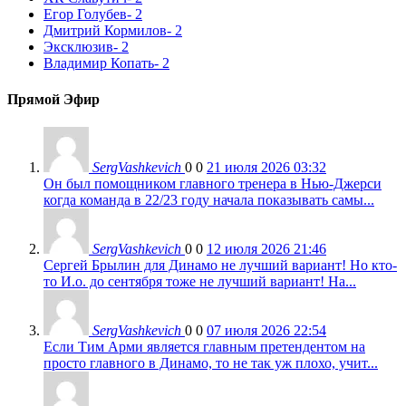
Егор Голубев
- 2
Дмитрий Кормилов
- 2
Эксклюзив
- 2
Владимир Копать
- 2
Прямой Эфир
SergVashkevich
0
0
21 июля 2026 03:32
Он был помощником главного тренера в Нью-Джерси
когда команда в 22/23 году начала показывать самы...
SergVashkevich
0
0
12 июля 2026 21:46
Сергей Брылин для Динамо не лучший вариант! Но кто-
то И.о. до сентября тоже не лучший вариант! На...
SergVashkevich
0
0
07 июля 2026 22:54
Если Тим Арми является главным претендентом на
просто главного в Динамо, то не так уж плохо, учит...