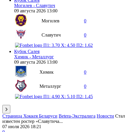
Кубок Салея
Могилев - Славутич
09 августа 2026 13:00
Могилев
0
Славутич
0
П1: 3.70
X: 4.50
П2: 1.62
Кубок Салея
Химик - Металлург
09 августа 2026 13:00
Химик
0
Металлург
0
П1: 4.90
X: 5.10
П2: 1.45
Страница Хоккея Беларуси
Betera-Экстралига
Новости
Стал
известен ростер «Славутича...
07 июля 2026 18:21
0