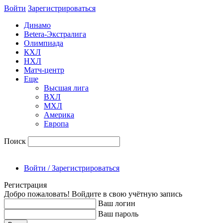
Войти
Зарегиcтрироваться
Динамо
Betera-Экстралига
Олимпиада
КХЛ
НХЛ
Матч-центр
Еще
Высшая лига
ВХЛ
МХЛ
Америка
Европа
Поиск
Войти / Зарегистрироваться
Регистрация
Добро пожаловать! Войдите в свою учётную запись
Ваш логин
Ваш пароль