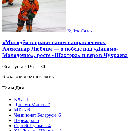
Кубок Салея
«Мы идём в правильном направлении».
Александр Любчич — о победе над «Динамо-
Молодечно», росте «Шахтера» и вере в Чухраева
06 августа 2026 11:30
Эксклюзивное интервью.
Темы Дня
КХЛ
- 11
Динамо-Минск
- 7
МХЛ
- 6
Чемпионат Беларуси
- 6
Переходы
- 5
Сергей Пушков
- 4
ХК Динамо-Шинник
- 3