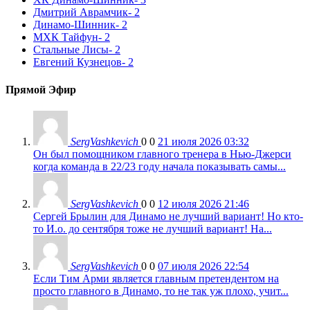
Дмитрий Аврамчик
- 2
Динамо-Шинник
- 2
МХК Тайфун
- 2
Стальные Лисы
- 2
Евгений Кузнецов
- 2
Прямой Эфир
SergVashkevich
0
0
21 июля 2026 03:32
Он был помощником главного тренера в Нью-Джерси
когда команда в 22/23 году начала показывать самы...
SergVashkevich
0
0
12 июля 2026 21:46
Сергей Брылин для Динамо не лучший вариант! Но кто-
то И.о. до сентября тоже не лучший вариант! На...
SergVashkevich
0
0
07 июля 2026 22:54
Если Тим Арми является главным претендентом на
просто главного в Динамо, то не так уж плохо, учит...