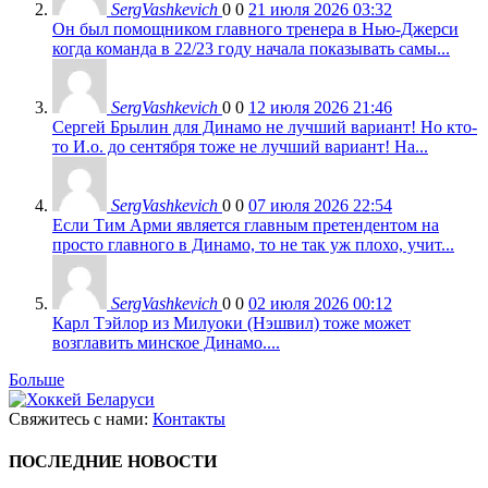
SergVashkevich
0
0
21 июля 2026 03:32
Он был помощником главного тренера в Нью-Джерси
когда команда в 22/23 году начала показывать самы...
SergVashkevich
0
0
12 июля 2026 21:46
Сергей Брылин для Динамо не лучший вариант! Но кто-
то И.о. до сентября тоже не лучший вариант! На...
SergVashkevich
0
0
07 июля 2026 22:54
Если Тим Арми является главным претендентом на
просто главного в Динамо, то не так уж плохо, учит...
SergVashkevich
0
0
02 июля 2026 00:12
Карл Тэйлор из Милуоки (Нэшвил) тоже может
возглавить минское Динамо....
Больше
Свяжитесь с нами:
Контакты
ПОСЛЕДНИЕ НОВОСТИ