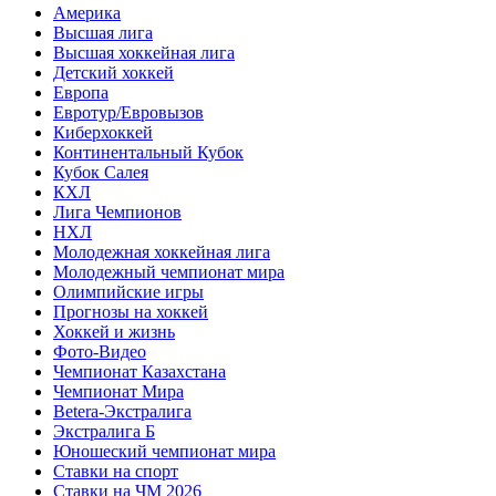
Америка
Высшая лига
Высшая хоккейная лига
Детский хоккей
Европа
Евротур/Евровызов
Киберхоккей
Континентальный Кубок
Кубок Салея
КХЛ
Лига Чемпионов
НХЛ
Молодежная хоккейная лига
Молодежный чемпионат мира
Олимпийские игры
Прогнозы на хоккей
Хоккей и жизнь
Фото-Видео
Чемпионат Казахстана
Чемпионат Мира
Betera-Экстралига
Экстралига Б
Юношеский чемпионат мира
Ставки на спорт
Ставки на ЧМ 2026