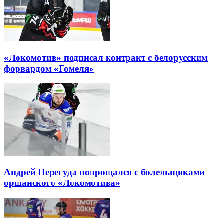
«Локомотив» подписал контракт с белорусским
форвардом «Гомеля»
Андрей Перегуда попрощался с болельщиками
оршанского «Локомотива»