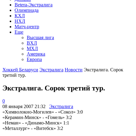
Betera-Экстралига
Олимпиада
КХЛ
НХЛ
Матч-центр
Еще
Высшая лига
ВХЛ
МХЛ
Америка
Европа
Хоккей Беларуси
Экстралига
Новости
Экстралига. Сорок
третий тур.
Экстралига. Сорок третий тур.
0
08 января 2007 21:32
Экстралига
«Химволокно-Могилев» - «Сокол» 3:0
«Керамин-Минск» - «Гомель» 3:2
«Неман» - «Динамо-Минск» 1:1
«Металлург» - «Витебск» 3:2