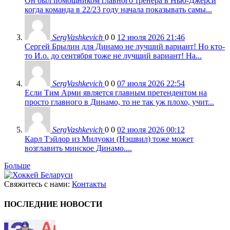
Он был помощником главного тренера в Нью-Джерси
когда команда в 22/23 году начала показывать самы...
SergVashkevich
0
0
12 июля 2026 21:46
Сергей Брылин для Динамо не лучший вариант! Но кто-
то И.о. до сентября тоже не лучший вариант! На...
SergVashkevich
0
0
07 июля 2026 22:54
Если Тим Арми является главным претендентом на
просто главного в Динамо, то не так уж плохо, учит...
SergVashkevich
0
0
02 июля 2026 00:12
Карл Тэйлор из Милуоки (Нэшвил) тоже может
возглавить минское Динамо....
Больше
Свяжитесь с нами:
Контакты
ПОСЛЕДНИЕ НОВОСТИ