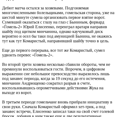
Дебют матча остался за хозяевами. Подгоняемая
многочисленными болельщиками, гомельская сторона, уже на
шестой минуте сумела организовать первое взятие ворот.
Сумевший оказаться с глазу на глаз с Быниным, форвард
«Гомель-2» Юрий Елисеенко, переиграл вратаря направив
шайбу под щитком минчанина, однако каучуковый диск
вероятно и осел бы таки под амуницией Бынина, не окажись
тут как тут Комаристый, направивший шайбу точно в цель.
Еще до первого перерыва, все тот же Комаристый, сумел
удвоить перевес «Гомель-2».
Во второй трети хозяева несколько сбавили обороты, чем не
преминули воспользоваться гости. Впрочем, в цифровом
выражении сие небольшое превосходство выразилось лишь
под занавес периода, когда за 19 секунд до его истечения,
минчанин Андрющенко сократил разрыв в счете,
воспользовавшись опрометчивыми действиями Жука на
выходе из ворот.
В третьем периоде гомельчане вновь прибрали инициативу в
свои руки. Сначала Комаристый оформил хет-трик, а под
занавес встречи, Елисеенко записал таки на свой счет голевой
бросок, добавив к ним также еще и две результативные