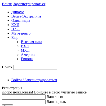
Войти
Зарегиcтрироваться
Динамо
Betera-Экстралига
Олимпиада
КХЛ
НХЛ
Матч-центр
Еще
Высшая лига
ВХЛ
МХЛ
Америка
Европа
Поиск
Войти / Зарегистрироваться
Регистрация
Добро пожаловать! Войдите в свою учётную запись
Ваш логин
Ваш пароль