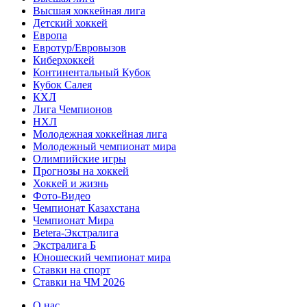
Высшая хоккейная лига
Детский хоккей
Европа
Евротур/Евровызов
Киберхоккей
Континентальный Кубок
Кубок Салея
КХЛ
Лига Чемпионов
НХЛ
Молодежная хоккейная лига
Молодежный чемпионат мира
Олимпийские игры
Прогнозы на хоккей
Хоккей и жизнь
Фото-Видео
Чемпионат Казахстана
Чемпионат Мира
Betera-Экстралига
Экстралига Б
Юношеский чемпионат мира
Ставки на спорт
Ставки на ЧМ 2026
О нас