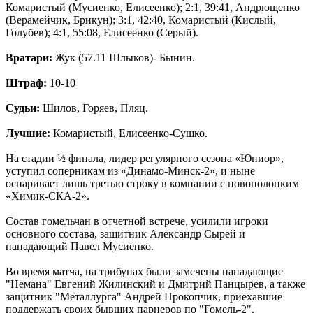
Комаристый (Мусиенко, Елисеенко); 2:1, 39:41, Андрющенко
(Верамейчик, Брикун); 3:1, 42:40, Комаристый (Кислый,
Голубев); 4:1, 55:08, Елисеенко (Серый).
Вратари:
Жук (57.11 Шлыков)- Бынин.
Штраф:
10-10
Судьи:
Шилов, Горяев, Пляц.
Лучшие:
Комаристый, Елисеенко-Сушко.
На стадии ½ финала, лидер регулярного сезона «Юниор»,
уступил соперникам из «Динамо-Минск-2», и ныне
оспаривает лишь третью строку в компании с новополоцким
«Химик-СКА-2».
Состав гомельчан в отчетной встрече, усилили игроки
основного состава, защитник Александр Сырей и
нападающий Павел Мусиенко.
Во время матча, на трибунах были замечены нападающие
"Немана" Евгений Жилинский и Дмитрий Панцырев, а также
защитник "Металлурга" Андрей Прокопчик, приехавшие
поддержать своих бывших парнеров по "Гомель-2".