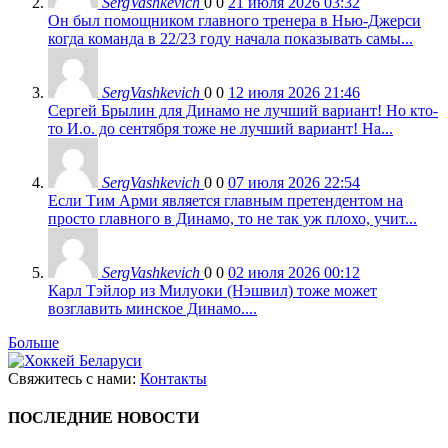
SergVashkevich
0
0
21 июля 2026 03:32
Он был помощником главного тренера в Нью-Джерси
когда команда в 22/23 году начала показывать самы...
SergVashkevich
0
0
12 июля 2026 21:46
Сергей Брылин для Динамо не лучший вариант! Но кто-
то И.о. до сентября тоже не лучший вариант! На...
SergVashkevich
0
0
07 июля 2026 22:54
Если Тим Арми является главным претендентом на
просто главного в Динамо, то не так уж плохо, учит...
SergVashkevich
0
0
02 июля 2026 00:12
Карл Тэйлор из Милуоки (Нэшвил) тоже может
возглавить минское Динамо....
Больше
Свяжитесь с нами:
Контакты
ПОСЛЕДНИЕ НОВОСТИ