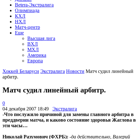
Betera-Экстралига
Олимпиада
КХЛ
НХЛ
Матч-центр
Еще
Высшая лига
ВХЛ
МХЛ
Америка
Европа
Хоккей Беларуси
Экстралига
Новости
Матч судил линейный
арбитр.
Матч судил линейный арбитр.
0
04 декабря 2007 18:49
Экстралига
-Что послужило причиной для замены главного арбитра в
преддверии матча, и каково состояние здоровья Жаглова в
эти часы…
Николай Разумович (ФХРБ):
-да действительно, Валерий