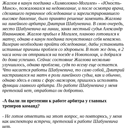
Жаглов в канун поединка «Химволокно-Могилев» - «Юность-
Минск», пожаловался на недомогание, и после осмотра врача,
сделавшего первичное обследование и зарегистрировавшего
высокое давление, было принято решение заменить Жаглова
на линейного арбитра Дмитрия Шабуневича. В свою очередь,
место Шабуневича на линии, занял местный судья Александр
Иваньчиков. Жаглов прибыл в Могилев, планово готовился к
матчу, однако в канун поединка почувствовал себя неважно.
Валерию необходимо пройти обследование, дабы установить
истинные причины проблем со здоровьем. В тот же день, в 2
часа ночи он отправился на поезде в Новополоцк, и добрался
до дома успешно. Сейчас состояние Жаглова несколько
улучшилось, однако проблема, судя по всему еще остается.
Что касается работы Шабуневича, то само собой, Дмитрий
настраивался на матч в роли линейного судьи, как и обычно,
однако здесь в связи с форс-мажором, пришлось исполнять
функции главного арбитра. По работе Шабуневича у меня
претензий нет, отработал он добротно.
-А были ли претензии к работе арбитра у главных
тренеров команд?
- Не готов ответить на этот вопрос, но повторюсь, у меня
как инспектора встречи, претензий к работе Шабуневича
нет.