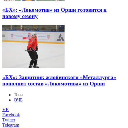
«БХ»: «Локомотив» из Орши готовится к
новому сезону
«БХ»: Защитник жлобинского «Металлурга»
пополнит состав «Локомотива» из Орши
Теги
ОЧБ
VK
Facebook
Twitter
Telegram