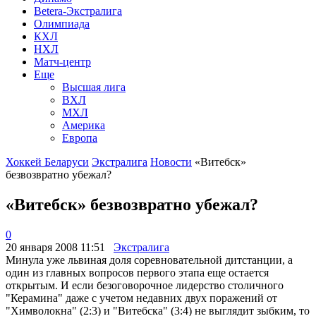
Betera-Экстралига
Олимпиада
КХЛ
НХЛ
Матч-центр
Еще
Высшая лига
ВХЛ
МХЛ
Америка
Европа
Хоккей Беларуси
Экстралига
Новости
«Витебск»
безвозвратно убежал?
«Витебск» безвозвратно убежал?
0
20 января 2008 11:51
Экстралига
Минула уже львиная доля соревновательной дитстанции, а
один из главных вопросов первого этапа еще остается
открытым. И если безоговорочное лидерство столичного
"Керамина" даже с учетом недавних двух поражений от
"Химволокна" (2:3) и "Витебска" (3:4) не выглядит зыбким, то