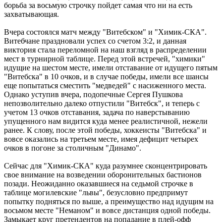
борьба за восьмую строчку пойдет самая что ни на есть
захватывающая.
Вчера состоялся матч между "Витебском" и "Химик-СКА".
Витебчане праздновали успех со счетом 3:2, и данная
виктория стала переломной на наш взгляд в распределении
мест в турнирной таблице. Перед этой встречей, "химики"
идущие на шестом месте, имели отставание от идущего пятым
"Витебска" в 10 очков, и в случае победы, имели все шансы
еще попытаться сместить "медведей" с насиженного места.
Однако уступив вчера, подопечные Сергея Пушкова
непозволительно далеко отпустили "Витебск", и теперь с
учетом 13 очков отставания, задача по наверстыванию
упущенного нам видится куда менее реалистичной, нежели
ранее. К слову, после этой победы, хоккеисты "Витебска" и
вовсе оказались на третьем месте, имея дефицит четырех
очков в погоне за столичным "Динамо".
Сейчас для "Химик-СКА" куда разумнее сконцентрировать
свое внимание на возведении оборонительных бастионов
позади. Неожиданно оказавшиеся на седьмой строчке в
таблице могилевские "львы", безусловно предпримут
попытку подняться по выше, а преимущество над идущим на
восьмом месте "Неманом" и вовсе дистанция одной победы.
Замыкает круг претендентов на попадание в плей-офф