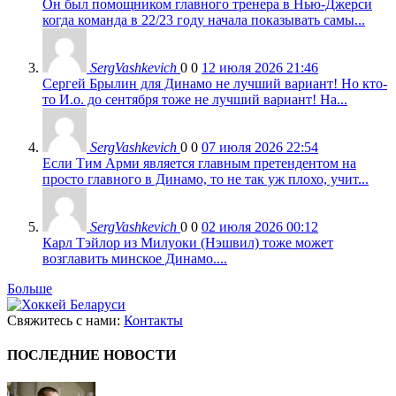
Он был помощником главного тренера в Нью-Джерси
когда команда в 22/23 году начала показывать самы...
SergVashkevich
0
0
12 июля 2026 21:46
Сергей Брылин для Динамо не лучший вариант! Но кто-
то И.о. до сентября тоже не лучший вариант! На...
SergVashkevich
0
0
07 июля 2026 22:54
Если Тим Арми является главным претендентом на
просто главного в Динамо, то не так уж плохо, учит...
SergVashkevich
0
0
02 июля 2026 00:12
Карл Тэйлор из Милуоки (Нэшвил) тоже может
возглавить минское Динамо....
Больше
Свяжитесь с нами:
Контакты
ПОСЛЕДНИЕ НОВОСТИ