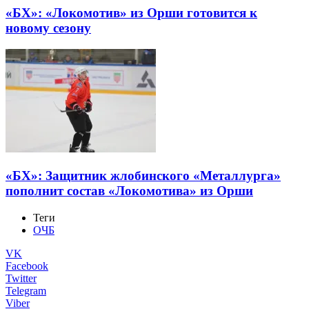
«БХ»: «Локомотив» из Орши готовится к
новому сезону
«БХ»: Защитник жлобинского «Металлурга»
пополнит состав «Локомотива» из Орши
Теги
ОЧБ
VK
Facebook
Twitter
Telegram
Viber