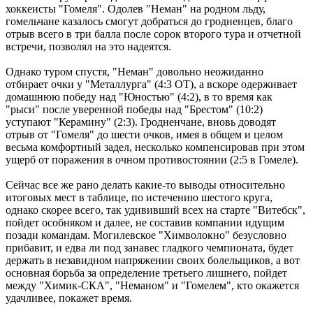
хоккеисты "Гомеля". Одолев "Неман" на родном льду,
гомельчане казалось смогут добраться до гродненцев, благо
отрыв всего в три балла после сорок второго тура и отчетной
встречи, позволял на это надеятся.
Однако туром спустя, "Неман" довольно неожиданно
отбирает очки у "Металлурга" (4:3 ОТ), а вскоре одерживает
домашнюю победу над "Юностью" (4:2), в то время как
"рыси" после уверенной победы над "Брестом" (10:2)
уступают "Керамину" (2:3). Гродненчане, вновь доводят
отрыв от "Гомеля" до шести очков, имея в общем и целом
весьма комфортный задел, несколько компенсировав при этом
ущерб от поражения в очном противостоянии (2:5 в Гомеле).
Сейчас все же рано делать какие-то выводы относительно
итоговых мест в таблице, по истечению шестого круга,
однако скорее всего, так удививший всех на старте "Витебск",
пойдет особняком и далее, не составив компании идущим
позади командам. Могилевское "Химволокно" безусловно
прибавит, и едва ли под занавес гладкого чемпионата, будет
держать в незавидном напряжении своих болельщиков, а вот
основная борьба за определение третьего лишнего, пойдет
между "Химик-СКА", "Неманом" и "Гомелем", кто окажется
удачливее, покажет время.