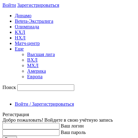
Войти
Зарегиcтрироваться
Динамо
Betera-Экстралига
Олимпиада
КХЛ
НХЛ
Матч-центр
Еще
Высшая лига
ВХЛ
МХЛ
Америка
Европа
Поиск
Войти / Зарегистрироваться
Регистрация
Добро пожаловать! Войдите в свою учётную запись
Ваш логин
Ваш пароль