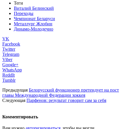
Теги
Виталий Белинский
Переходы
Чемпионат Беларуси
Металлург Жлобин
Динамо-Молодечно
VK
Facebook
Twitter
Telegram
Viber
Google+
WhatsApp
ReddIt
Tumblr
Предыдущая
Белорусский функционер претендует на пост
главы Международной Федерации хоккея
Следующая
Парфенов: результат говорит сам за себя
Комментировать
Вам нужно
авторизироваться
, чтобы вы могли