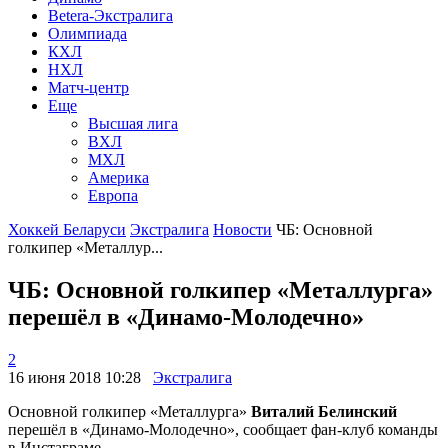
Betera-Экстралига
Олимпиада
КХЛ
НХЛ
Матч-центр
Еще
Высшая лига
ВХЛ
МХЛ
Америка
Европа
Хоккей Беларуси
Экстралига
Новости
ЧБ: Основной
голкипер «Металлур...
ЧБ: Основной голкипер «Металлурга»
перешёл в «Динамо-Молодечно»
2
16 июня 2018 10:28
Экстралига
Основной голкипер «Металлурга»
Виталий Белинский
перешёл в «Динамо-Молодечно», сообщает фан-клуб команды
в Инстаграме.