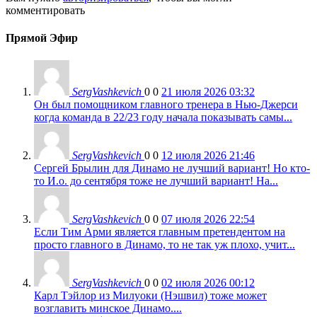
комментировать
Прямой Эфир
SergVashkevich
0
0
21 июля 2026 03:32
Он был помощником главного тренера в Нью-Джерси
когда команда в 22/23 году начала показывать самы...
SergVashkevich
0
0
12 июля 2026 21:46
Сергей Брылин для Динамо не лучший вариант! Но кто-
то И.о. до сентября тоже не лучший вариант! На...
SergVashkevich
0
0
07 июля 2026 22:54
Если Тим Арми является главным претендентом на
просто главного в Динамо, то не так уж плохо, учит...
SergVashkevich
0
0
02 июля 2026 00:12
Карл Тэйлор из Милуоки (Нэшвил) тоже может
возглавить минское Динамо....