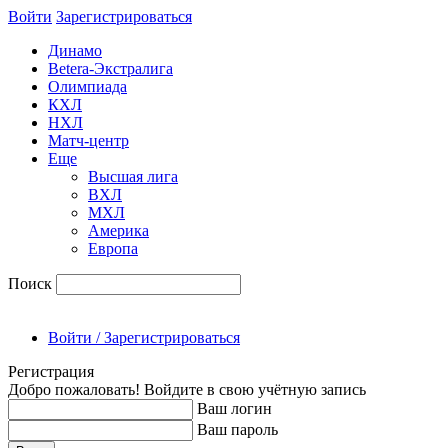
Войти
Зарегиcтрироваться
Динамо
Betera-Экстралига
Олимпиада
КХЛ
НХЛ
Матч-центр
Еще
Высшая лига
ВХЛ
МХЛ
Америка
Европа
Поиск
Войти / Зарегистрироваться
Регистрация
Добро пожаловать! Войдите в свою учётную запись
Ваш логин
Ваш пароль