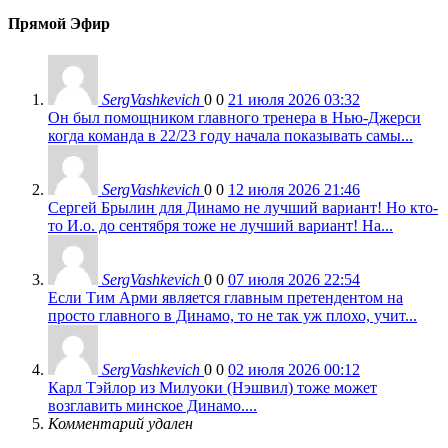
Прямой Эфир
SergVashkevich
0
0
21 июля 2026 03:32
Он был помощником главного тренера в Нью-Джерси
когда команда в 22/23 году начала показывать самы...
SergVashkevich
0
0
12 июля 2026 21:46
Сергей Брылин для Динамо не лучший вариант! Но кто-
то И.о. до сентября тоже не лучший вариант! На...
SergVashkevich
0
0
07 июля 2026 22:54
Если Тим Арми является главным претендентом на
просто главного в Динамо, то не так уж плохо, учит...
SergVashkevich
0
0
02 июля 2026 00:12
Карл Тэйлор из Милуоки (Нэшвил) тоже может
возглавить минское Динамо....
Комментарий удален