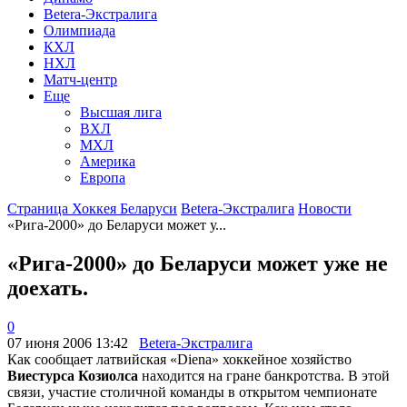
Betera-Экстралига
Олимпиада
КХЛ
НХЛ
Матч-центр
Еще
Высшая лига
ВХЛ
МХЛ
Америка
Европа
Страница Хоккея Беларуси
Betera-Экстралига
Новости
«Рига-2000» до Беларуси может у...
«Рига-2000» до Беларуси может уже не
доехать.
0
07 июня 2006 13:42
Betera-Экстралига
Как сообщает латвийская «Diena» хоккейное хозяйство
Виестурса Козиолса
находится на гране банкротства. В этой
связи, участие столичной команды в открытом чемпионате