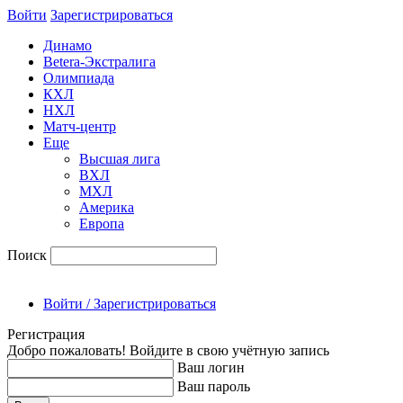
Войти
Зарегиcтрироваться
Динамо
Betera-Экстралига
Олимпиада
КХЛ
НХЛ
Матч-центр
Еще
Высшая лига
ВХЛ
МХЛ
Америка
Европа
Поиск
Войти / Зарегистрироваться
Регистрация
Добро пожаловать! Войдите в свою учётную запись
Ваш логин
Ваш пароль