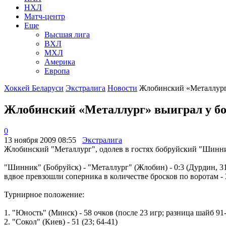
НХЛ
Матч-центр
Еще
Высшая лига
ВХЛ
МХЛ
Америка
Европа
Хоккей Беларуси
Экстралига
Новости
Жлобинский «Металлург»
Жлобинский «Металлург» выиграл у б
0
13 ноября 2009 08:55
Экстралига
Жлобинский "Металлург", одолев в гостях бобруйский "Шинник"
"Шинник" (Бобруйск) - "Металлург" (Жлобин) - 0:3 (Дурдин, 31
вдвое превзошли соперника в количестве бросков по воротам -
Турнирное положение:
1. "Юность" (Минск) - 58 очков (после 23 игр; разница шайб 91
2. "Сокол" (Киев) - 51 (23; 64-41)