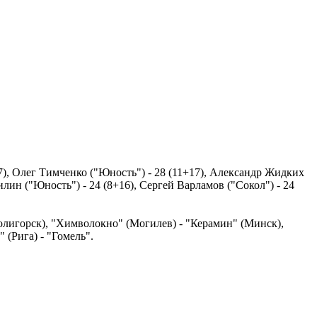
7), Олег Тимченко ("Юность") - 28 (11+17), Александр Жидких
илин ("Юность") - 24 (8+16), Сергей Варламов ("Сокол") - 24
олигорск), "Химволокно" (Могилев) - "Керамин" (Минск),
(Рига) - "Гомель".