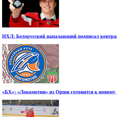
НХЛ: Белорусский нападающий подписал контра
«БХ»: «Локомотив» из Орши готовится к новому 