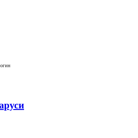
логин
аруси