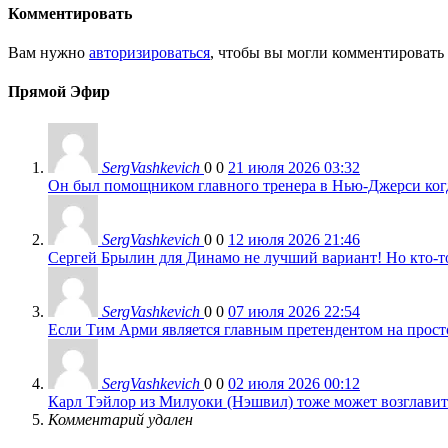
Комментировать
Вам нужно
авторизироваться
, чтобы вы могли комментировать
Прямой Эфир
SergVashkevich
0
0
21 июля 2026 03:32
Он был помощником главного тренера в Нью-Джерси когда
SergVashkevich
0
0
12 июля 2026 21:46
Сергей Брылин для Динамо не лучший вариант! Но кто-то 
SergVashkevich
0
0
07 июля 2026 22:54
Если Тим Арми является главным претендентом на просто 
SergVashkevich
0
0
02 июля 2026 00:12
Карл Тэйлор из Милуоки (Нэшвил) тоже может возглавить
Комментарий удален