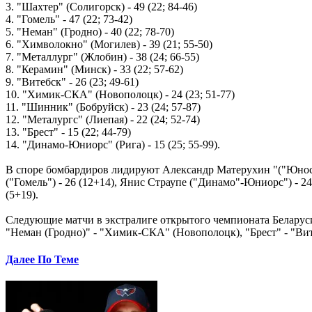
3. "Шахтер" (Солигорск) - 49 (22; 84-46)
4. "Гомель" - 47 (22; 73-42)
5. "Неман" (Гродно) - 40 (22; 78-70)
6. "Химволокно" (Могилев) - 39 (21; 55-50)
7. "Металлург" (Жлобин) - 38 (24; 66-55)
8. "Керамин" (Минск) - 33 (22; 57-62)
9. "Витебск" - 26 (23; 49-61)
10. "Химик-СКА" (Новополоцк) - 24 (23; 51-77)
11. "Шинник" (Бобруйск) - 23 (24; 57-87)
12. "Металургс" (Лиепая) - 22 (24; 52-74)
13. "Брест" - 15 (22; 44-79)
14. "Динамо-Юниорс" (Рига) - 15 (25; 55-99).
В споре бомбардиров лидируют Александр Матерухин "("Юность"
("Гомель") - 26 (12+14), Янис Страупе ("Динамо"-Юниорс") - 24
(5+19).
Следующие матчи в экстралиге открытого чемпионата Беларуси
"Неман (Гродно)" - "Химик-СКА" (Новополоцк), "Брест" - "Вит
Далее По Теме