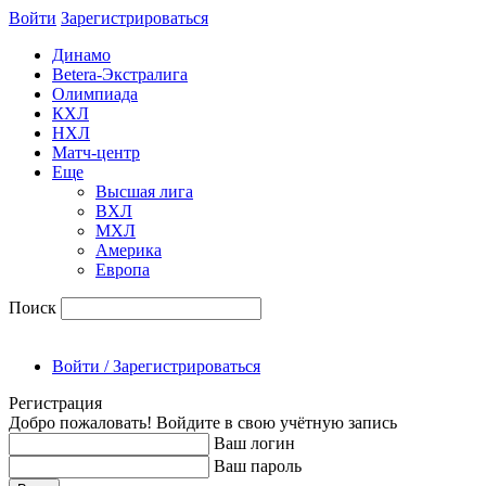
Войти
Зарегиcтрироваться
Динамо
Betera-Экстралига
Олимпиада
КХЛ
НХЛ
Матч-центр
Еще
Высшая лига
ВХЛ
МХЛ
Америка
Европа
Поиск
Войти / Зарегистрироваться
Регистрация
Добро пожаловать! Войдите в свою учётную запись
Ваш логин
Ваш пароль