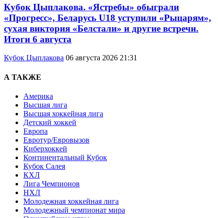
Кубок Цыплакова. «Ястребы» обыграли
«Прогресс», Беларусь U18 уступили «Рыцарям»,
сухая виктория «Белстали» и другие встречи.
Итоги 6 августа
Кубок Цыплакова
06 августа 2026 21:31
А ТАКЖЕ
Америка
Высшая лига
Высшая хоккейная лига
Детский хоккей
Европа
Евротур/Евровызов
Киберхоккей
Континентальный Кубок
Кубок Салея
КХЛ
Лига Чемпионов
НХЛ
Молодежная хоккейная лига
Молодежный чемпионат мира