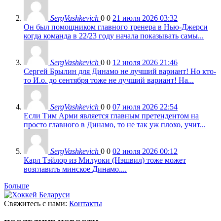
SergVashkevich
0
0
21 июля 2026 03:32
Он был помощником главного тренера в Нью-Джерси
когда команда в 22/23 году начала показывать самы...
SergVashkevich
0
0
12 июля 2026 21:46
Сергей Брылин для Динамо не лучший вариант! Но кто-
то И.о. до сентября тоже не лучший вариант! На...
SergVashkevich
0
0
07 июля 2026 22:54
Если Тим Арми является главным претендентом на
просто главного в Динамо, то не так уж плохо, учит...
SergVashkevich
0
0
02 июля 2026 00:12
Карл Тэйлор из Милуоки (Нэшвил) тоже может
возглавить минское Динамо....
Больше
Свяжитесь с нами:
Контакты