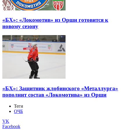
«БХ»: «Локомотив» из Орши готовится к
новому сезону
«БХ»: Защитник жлобинского «Металлурга»
пополнит состав «Локомотива» из Орши
Теги
ОЧБ
VK
Facebook