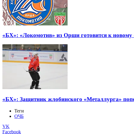
«БХ»: «Локомотив» из Орши готовится к новому 
«БХ»: Защитник жлобинского «Металлурга» поп
Теги
ОЧБ
VK
Facebook