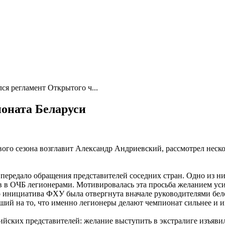
ся регламент Открытого ч...
оната Беларуси
вого сезона возглавит Александр Андриевский, рассмотрел неск
передало обращения представителей соседних стран. Одно из н
ов в ОЧБ легионерами. Мотивировалась эта просьба желанием ус
о инициатива ФХУ была отвергнута вначале руководителями бело
ий на то, что именно легионеры делают чемпионат сильнее и и
йских представителей: желание выступить в экстралиге изъяви