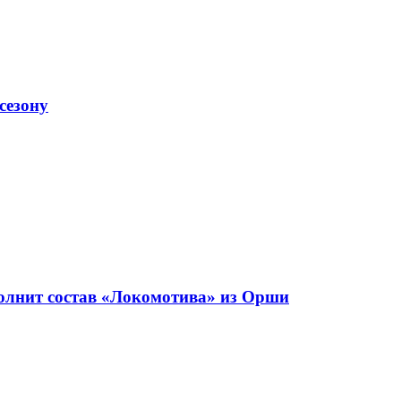
сезону
олнит состав «Локомотива» из Орши