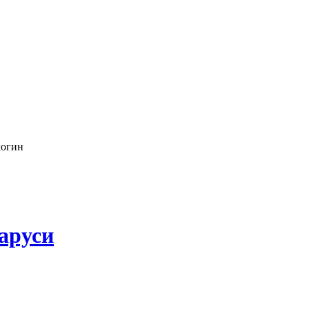
логин
аруси