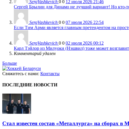
SergVashkevich
0
0
12 июля 2026 21:46
Сергей Брылин для Динамо не лучший вариант! Но кто-то 
SergVashkevich
0
0
07 июля 2026 22:54
Если Тим Арми является главным претендентом на просто 
SergVashkevich
0
0
02 июля 2026 00:12
Карл Тэйлор из Милуоки (Нэшвил) тоже может возглавить
Комментарий удален
Больше
Свяжитесь с нами:
Контакты
ПОСЛЕДНИЕ НОВОСТИ
Стал известен состав «Металлурга» на сборах в 