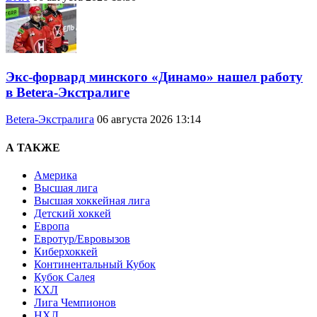
Экс-форвард минского «Динамо» нашел работу
в Betera-Экстралиге
Betera-Экстралига
06 августа 2026 13:14
А ТАКЖЕ
Америка
Высшая лига
Высшая хоккейная лига
Детский хоккей
Европа
Евротур/Евровызов
Киберхоккей
Континентальный Кубок
Кубок Салея
КХЛ
Лига Чемпионов
НХЛ