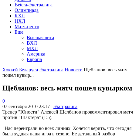
Betera-Экстралига
Олимпиада
КХЛ
НХЛ
Матч-центр
Еще
Высшая лига
ВХЛ
МХЛ
Америка
Европа
Хоккей Беларуси
Экстралига
Новости
Щебланов: весь матч
пошел кувыр...
Щебланов: весь матч пошел кувырком
0
07 сентября 2010 23:17
Экстралига
Тренер "Юности" Алексей Щелбанов прокомментировал матч
против "Шахтера" (1:5).
"Нас переиграли во всех линиях. Хочется верить, что сегодня
была худшая наша игра в сезоне. Ее детальный разбор