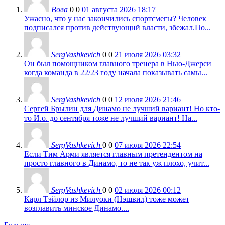
Вова
0
0
01 августа 2026 18:17
Ужасно, что у нас закончились спортсмегы? Человек
подписался против действующнй власти, збежал.По...
SergVashkevich
0
0
21 июля 2026 03:32
Он был помощником главного тренера в Нью-Джерси
когда команда в 22/23 году начала показывать самы...
SergVashkevich
0
0
12 июля 2026 21:46
Сергей Брылин для Динамо не лучший вариант! Но кто-
то И.о. до сентября тоже не лучший вариант! На...
SergVashkevich
0
0
07 июля 2026 22:54
Если Тим Арми является главным претендентом на
просто главного в Динамо, то не так уж плохо, учит...
SergVashkevich
0
0
02 июля 2026 00:12
Карл Тэйлор из Милуоки (Нэшвил) тоже может
возглавить минское Динамо....