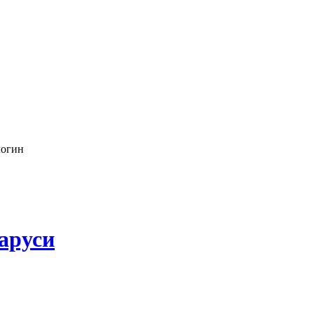
логин
аруси